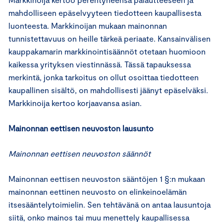
mahdolliseen epäselvyyteen tiedotteen kaupallisesta
luonteesta. Markkinoijan mukaan mainonnan
tunnistettavuus on heille tärkeä periaate. Kansainvälisen
kauppakamarin markkinointisäännöt otetaan huomioon
kaikessa yrityksen viestinnässä. Tässä tapauksessa
merkintä, jonka tarkoitus on ollut osoittaa tiedotteen
kaupallinen sisältö, on mahdollisesti jäänyt epäselväksi.
Markkinoija kertoo korjaavansa asian.
Mainonnan eettisen neuvoston lausunto
Mainonnan eettisen neuvoston säännöt
Mainonnan eettisen neuvoston sääntöjen 1 §:n mukaan
mainonnan eettinen neuvosto on elinkeinoelämän
itsesääntelytoimielin. Sen tehtävänä on antaa lausuntoja
siitä, onko mainos tai muu menettely kaupallisessa