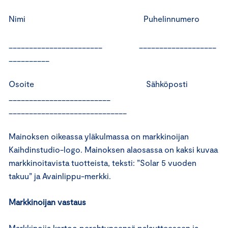
Nimi Puhelinnumero
_______________________ ___________________
__________
Osoite Sähköposti
_________________________
_____________________________
Mainoksen oikeassa yläkulmassa on markkinoijan
Kaihdinstudio-logo. Mainoksen alaosassa on kaksi kuvaa
markkinoitavista tuotteista, teksti: ”Solar 5 vuoden
takuu” ja Avainlippu-merkki.
Markkinoijan vastaus
Markkinoija kertoo perehtyneensä palautteeseen ja