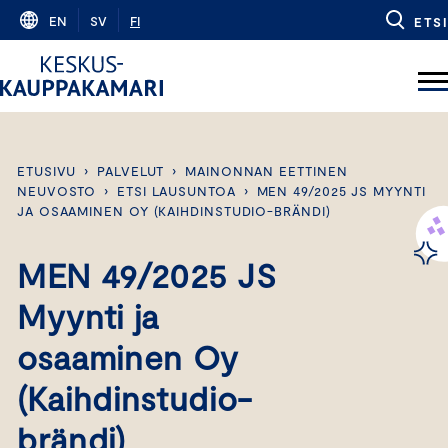
Skip
EN
SV
FI
ETSI
to
content
ETUSIVU
›
PALVELUT
›
MAINONNAN EETTINEN
NEUVOSTO
›
ETSI LAUSUNTOA
›
MEN 49/2025 JS MYYNTI
JA OSAAMINEN OY (KAIHDINSTUDIO-BRÄNDI)
MEN 49/2025 JS
Myynti ja
osaaminen Oy
(Kaihdinstudio-
brändi)