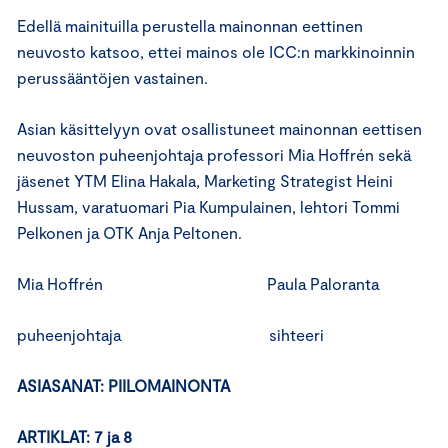
Edellä mainituilla perustella mainonnan eettinen
neuvosto katsoo, ettei mainos ole ICC:n markkinoinnin
perussääntöjen vastainen.
Asian käsittelyyn ovat osallistuneet mainonnan eettisen
neuvoston puheenjohtaja professori Mia Hoffrén sekä
jäsenet YTM Elina Hakala, Marketing Strategist Heini
Hussam, varatuomari Pia Kumpulainen, lehtori Tommi
Pelkonen ja OTK Anja Peltonen.
Mia Hoffrén Paula Paloranta
puheenjohtaja sihteeri
ASIASANAT: PIILOMAINONTA
ARTIKLAT: 7 ja 8