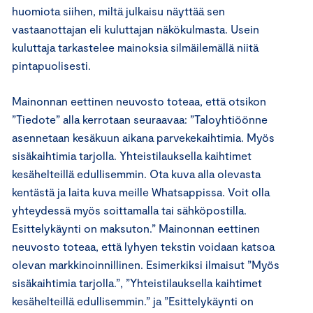
huomiota siihen, miltä julkaisu näyttää sen
vastaanottajan eli kuluttajan näkökulmasta. Usein
kuluttaja tarkastelee mainoksia silmäilemällä niitä
pintapuolisesti.
Mainonnan eettinen neuvosto toteaa, että otsikon
”Tiedote” alla kerrotaan seuraavaa: ”Taloyhtiöönne
asennetaan kesäkuun aikana parvekekaihtimia. Myös
sisäkaihtimia tarjolla. Yhteistilauksella kaihtimet
kesähelteillä edullisemmin. Ota kuva alla olevasta
kentästä ja laita kuva meille Whatsappissa. Voit olla
yhteydessä myös soittamalla tai sähköpostilla.
Esittelykäynti on maksuton.” Mainonnan eettinen
neuvosto toteaa, että lyhyen tekstin voidaan katsoa
olevan markkinoinnillinen. Esimerkiksi ilmaisut ”Myös
sisäkaihtimia tarjolla.”, ”Yhteistilauksella kaihtimet
kesähelteillä edullisemmin.” ja ”Esittelykäynti on