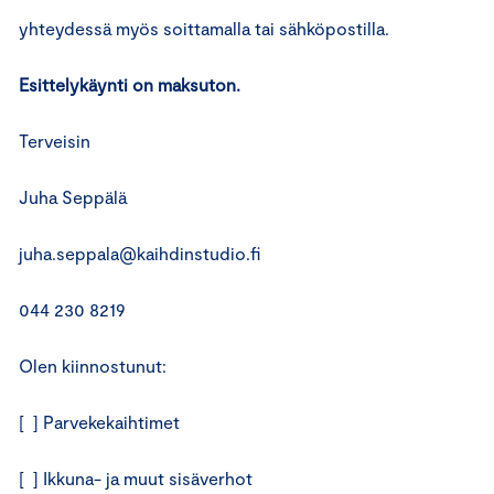
yhteydessä myös soittamalla tai sähköpostilla.
Esittelykäynti on maksuton.
Terveisin
Juha Seppälä
juha.seppala@kaihdinstudio.fi
044 230 8219
Olen kiinnostunut:
[ ] Parvekekaihtimet
[ ] Ikkuna- ja muut sisäverhot