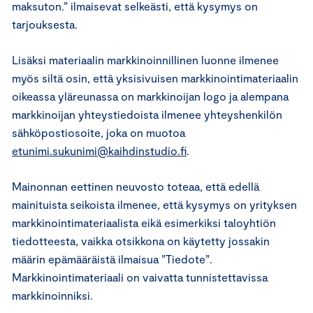
maksuton.” ilmaisevat selkeästi, että kysymys on
tarjouksesta.
Lisäksi materiaalin markkinoinnillinen luonne ilmenee
myös siltä osin, että yksisivuisen markkinointimateriaalin
oikeassa yläreunassa on markkinoijan logo ja alempana
markkinoijan yhteystiedoista ilmenee yhteyshenkilön
sähköpostiosoite, joka on muotoa
etunimi.sukunimi@kaihdinstudio.fi
.
Mainonnan eettinen neuvosto toteaa, että edellä
mainituista seikoista ilmenee, että kysymys on yrityksen
markkinointimateriaalista eikä esimerkiksi taloyhtiön
tiedotteesta, vaikka otsikkona on käytetty jossakin
määrin epämääräistä ilmaisua ”Tiedote”.
Markkinointimateriaali on vaivatta tunnistettavissa
markkinoinniksi.