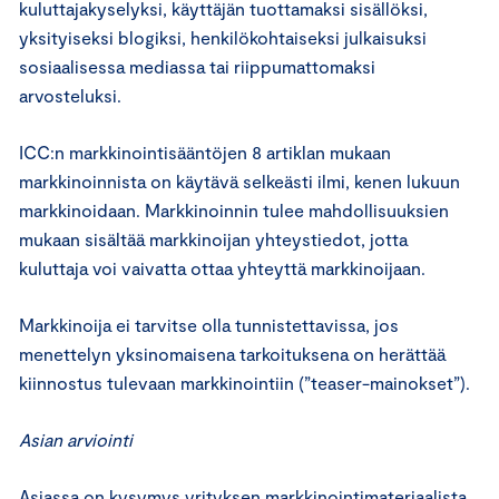
kuluttajakyselyksi, käyttäjän tuottamaksi sisällöksi,
yksityiseksi blogiksi, henkilökohtaiseksi julkaisuksi
sosiaalisessa mediassa tai riippumattomaksi
arvosteluksi.
ICC:n markkinointisääntöjen 8 artiklan mukaan
markkinoinnista on käytävä selkeästi ilmi, kenen lukuun
markkinoidaan. Markkinoinnin tulee mahdollisuuksien
mukaan sisältää markkinoijan yhteystiedot, jotta
kuluttaja voi vaivatta ottaa yhteyttä markkinoijaan.
Markkinoija ei tarvitse olla tunnistettavissa, jos
menettelyn yksinomaisena tarkoituksena on herättää
kiinnostus tulevaan markkinointiin (”teaser-mainokset”).
Asian arviointi
Asiassa on kysymys yrityksen markkinointimateriaalista,