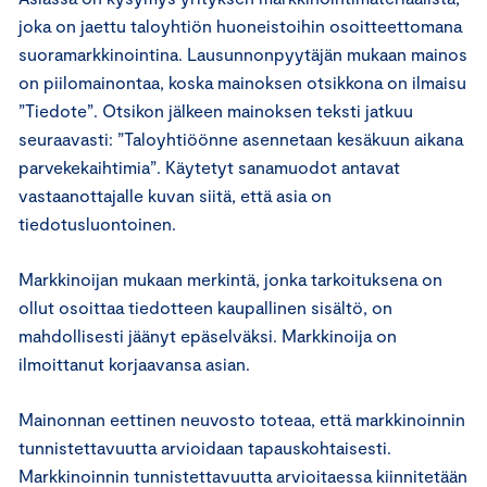
joka on jaettu taloyhtiön huoneistoihin osoitteettomana
suoramarkkinointina. Lausunnonpyytäjän mukaan mainos
on piilomainontaa, koska mainoksen otsikkona on ilmaisu
”Tiedote”. Otsikon jälkeen mainoksen teksti jatkuu
seuraavasti: ”Taloyhtiöönne asennetaan kesäkuun aikana
parvekekaihtimia”. Käytetyt sanamuodot antavat
vastaanottajalle kuvan siitä, että asia on
tiedotusluontoinen.
Markkinoijan mukaan merkintä, jonka tarkoituksena on
ollut osoittaa tiedotteen kaupallinen sisältö, on
mahdollisesti jäänyt epäselväksi. Markkinoija on
ilmoittanut korjaavansa asian.
Mainonnan eettinen neuvosto toteaa, että markkinoinnin
tunnistettavuutta arvioidaan tapauskohtaisesti.
Markkinoinnin tunnistettavuutta arvioitaessa kiinnitetään