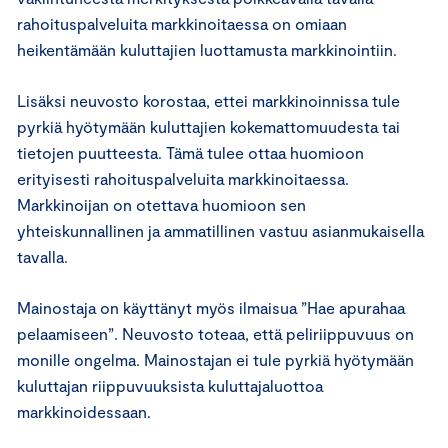
rahoituspalveluita markkinoitaessa on omiaan
heikentämään kuluttajien luottamusta markkinointiin.
Lisäksi neuvosto korostaa, ettei markkinoinnissa tule
pyrkiä hyötymään kuluttajien kokemattomuudesta tai
tietojen puutteesta. Tämä tulee ottaa huomioon
erityisesti rahoituspalveluita markkinoitaessa.
Markkinoijan on otettava huomioon sen
yhteiskunnallinen ja ammatillinen vastuu asianmukaisella
tavalla.
Mainostaja on käyttänyt myös ilmaisua ”Hae apurahaa
pelaamiseen”. Neuvosto toteaa, että peliriippuvuus on
monille ongelma. Mainostajan ei tule pyrkiä hyötymään
kuluttajan riippuvuuksista kuluttajaluottoa
markkinoidessaan.