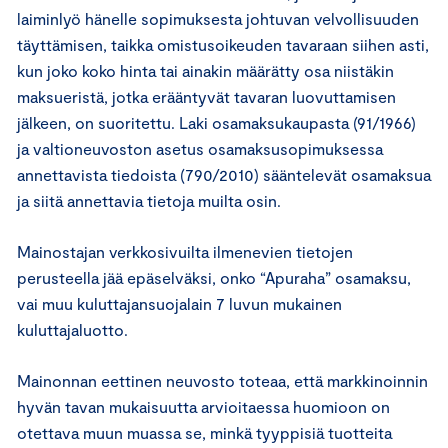
laiminlyö hänelle sopimuksesta johtuvan velvollisuuden
täyttämisen, taikka omistusoikeuden tavaraan siihen asti,
kun joko koko hinta tai ainakin määrätty osa niistäkin
maksueristä, jotka erääntyvät tavaran luovuttamisen
jälkeen, on suoritettu. Laki osamaksukaupasta (91/1966)
ja valtioneuvoston asetus osamaksusopimuksessa
annettavista tiedoista (790/2010) sääntelevät osamaksua
ja siitä annettavia tietoja muilta osin.
Mainostajan verkkosivuilta ilmenevien tietojen
perusteella jää epäselväksi, onko “Apuraha” osamaksu,
vai muu kuluttajansuojalain 7 luvun mukainen
kuluttajaluotto.
Mainonnan eettinen neuvosto toteaa, että markkinoinnin
hyvän tavan mukaisuutta arvioitaessa huomioon on
otettava muun muassa se, minkä tyyppisiä tuotteita