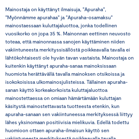
Mainostaja on käyttänyt ilmaisuja, ”Apuraha”,
”Myönnämme apurahaa” ja ”Apuraha-osamaksu”
mainostaessaan kuluttajaluottoa, jonka todellinen
vuosikorko on jopa 35 %. Mainonnan eettinen neuvosto
toteaa, että mainonnassa sanojen käyttäminen niiden
vakiintuneesta merkityssisällöstä poikkeavalla tavalla ei
lähtökohtaisesti ole hyvän tavan vastaista. Mainostaja on
kuitenkin käyttänyt apuraha-sanaa mainoksissaan
huomiota herättävällä tavalla mainoksen otsikoissa ja
isokokoisissa ulkomainosjulisteissa. Tällainen apuraha-
sanan käyttö korkeakorkoista kuluttajaluottoa
mainostettaessa on omiaan hämärtämään kuluttajan
käsitystä mainostettavasta tuotteesta etenkin, kun
apuraha-sanaan sen vakiintuneessa merkityksessä liittyy
lähes yksinomaan positiivisia mielikuvia. Edellä todettu
huomioon ottaen apuraha-ilmaisun käyttö sen
vakiintuneesta merkityksestä poikkeavalla tavalla