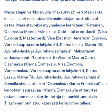
Mainostajan verkkosivulla “maksutavat” kerrotaan siitä,
millaisilla eri maksutavoilla mainostajan tuotteita voi
ostaa. Maksutavoiksi myymälässä kerrotaan: “Käteinen,
Osamaksu (Klarna Erämaksu), Debit- tai creditkortit (Visa,
Eurocard, Mastercard), Visa Electron, American Express,
Verkkokauppa.com lahjakortti, Klarna Lasku, Klarna Tili,
Apuraha-lasku ja Apuraha-osamaksu”. Maksutavat
verkossa ovat: “Luottokortti (Visa tai MasterCard),
Osamaksu (Klarna Erämaksu), Visa Electron,
Verkkomaksu, Verkkokauppa.com lahjakortti, Klarna
Lasku, Klarna Tili, Apuraha-lasku, Apuraha-osamaksu”.
Samalla sivulla otsikon “Osamaksu (Klarna Erämaksu)” alla
kerrotaan seuraavaa: “Klarna Erämaksulla et tarvitse
ostamiseen maksukortin tietoja tai pankkitunnuksia.
Tilaaminen onnistuu kätevästi henkilötiedoillasi.”