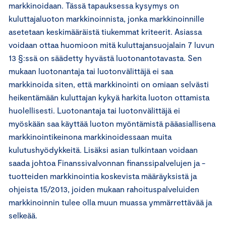
markkinoidaan. Tässä tapauksessa kysymys on
kuluttajaluoton markkinoinnista, jonka markkinoinnille
asetetaan keskimääräistä tiukemmat kriteerit. Asiassa
voidaan ottaa huomioon mitä kuluttajansuojalain 7 luvun
13 §:ssä on säädetty hyvästä luotonantotavasta. Sen
mukaan luotonantaja tai luotonvälittäjä ei saa
markkinoida siten, että markkinointi on omiaan selvästi
heikentämään kuluttajan kykyä harkita luoton ottamista
huolellisesti. Luotonantaja tai luotonvälittäjä ei
myöskään saa käyttää luoton myöntämistä pääasiallisena
markkinointikeinona markkinoidessaan muita
kulutushyödykkeitä. Lisäksi asian tulkintaan voidaan
saada johtoa Finanssivalvonnan finanssipalvelujen ja -
tuotteiden markkinointia koskevista määräyksistä ja
ohjeista 15/2013, joiden mukaan rahoituspalveluiden
markkinoinnin tulee olla muun muassa ymmärrettävää ja
selkeää.