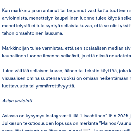
Kun markkinoija on antanut tai tarjonnut vastiketta tuotteen 
arvioinnista, menettelyn kaupallinen luonne tulee käydä selkeä
menettelystä ei tule syntyä sellaista kuvaa, että se olisi yksi
tahon omaehtoinen lausuma.
Markkinoijan tulee varmistaa, että sen sosiaalisen median sivu
kaupallinen luonne ilmenee selkeästi, ja että niissä noudateta
Tulee välttää sellaisen kuvan, äänen tai tekstin käyttöä, joka
visuaalisen ominaisuutensa vuoksi on omiaan heikentämään 
luettavuutta tai ymmärrettävyyttä.
Asian arviointi
Asiassa on kysymys Instagram-tilillä ”liisaahtinen” 15.6.2025 
Julkaisun tekstiosuuden lopussa on merkintä ”Mainos/vaunu
saatu
@atlastenturva
@cybex_global
”. Lausunnonpyytä