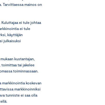
oa. Tarvittaessa mainos on
 Kuluttajaa ei tule johtaa
kkinointia ei tule
ksi, käyttäjän
i julkaisuksi
 mukaan kustantajan,
 toimittaa tai jakelee
 omassa toiminnassaan.
ta markkinointia koskevan
ettavissa markkinoinniksi
ava tunniste ei saa olla
ellä.