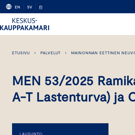
Skip
EN
SV
FI
to
content
ETUSIVU
›
PALVELUT
›
MAINONNAN EETTINEN NEUV
MEN 53/2025 Ramika
A-T Lastenturva) ja
LAUSUNTO: