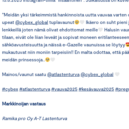
”Meidän yksi tärkeimmistä hankinnoista uutta vauvaa varten
upeat
@cybex_global
tuplavaunut
Ikäero on suht pieni j
lenkkeillä joten nämä olivat ehdottomat meille
Halusin vau
tilaan, eivät ole liian leveät ja sopivat moneen eritilanteesee
sähköavusteisuutta ja näissä e-Gazelle vaunuissa se löytyy
mukautuvat niin moniin tarpeisiin!! En malta odottaa, että p
meidän prinsessoja..
Mainos/vaunut saatu
@atlastenturva
@cybex_global
#cybex
#atlastenturva
#vauva2025
#kesävauva2025
#preg
Markkinoijan vastaus
Ramika pro Oy A-T Lastenturva