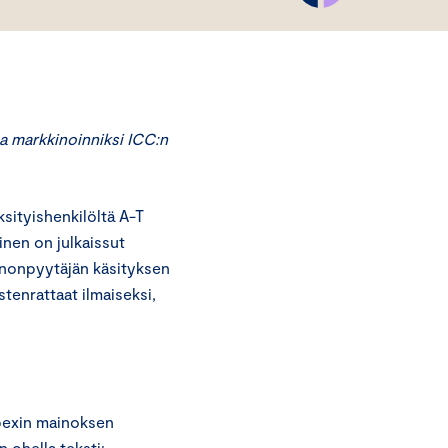
a markkinoinniksi ICC:n
ityishenkilöltä A-T
inen on julkaissut
unnonpyytäjän käsityksen
tenrattaat ilmaiseksi,
ybexin mainoksen
n ohella teksti: