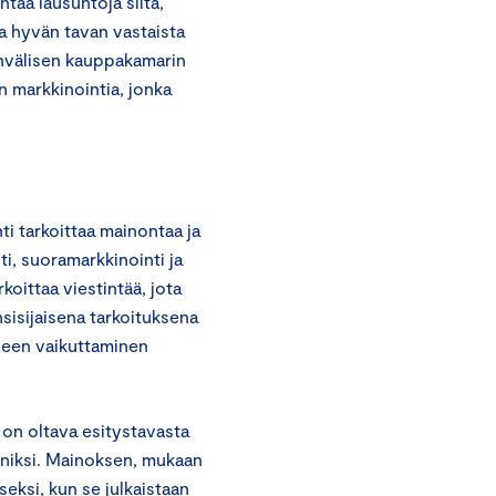
taa lausuntoja siitä,
a hyvän tavan vastaista
invälisen kauppakamarin
n markkinointia, jonka
i tarkoittaa mainontaa ja
i, suoramarkkinointi ja
rkoittaa viestintää, jota
nsisijaisena tarkoituksena
seen vaikuttaminen
 on oltava esitystavasta
nniksi. Mainoksen, mukaan
seksi, kun se julkaistaan