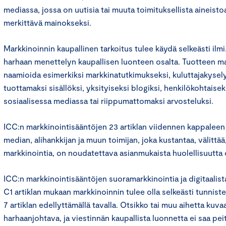
mediassa, jossa on uutisia tai muuta toimituksellista aineist
merkittävä mainokseksi.
Markkinoinnin kaupallinen tarkoitus tulee käydä selkeästi ilmi.
harhaan menettelyn kaupallisen luonteen osalta. Tuotteen mar
naamioida esimerkiksi markkinatutkimukseksi, kuluttajakysely
tuottamaksi sisällöksi, yksityiseksi blogiksi, henkilökohtaiseks
sosiaalisessa mediassa tai riippumattomaksi arvosteluksi.
ICC:n markkinointisääntöjen 23 artiklan viidennen kappaleen
median, alihankkijan ja muun toimijan, joka kustantaa, välittää,
markkinointia, on noudatettava asianmukaista huolellisuutta
ICC:n markkinointisääntöjen suoramarkkinointia ja digitaalis
C1 artiklan mukaan markkinoinnin tulee olla selkeästi tunnist
7 artiklan edellyttämällä tavalla. Otsikko tai muu aihetta kuva
harhaanjohtava, ja viestinnän kaupallista luonnetta ei saa peit