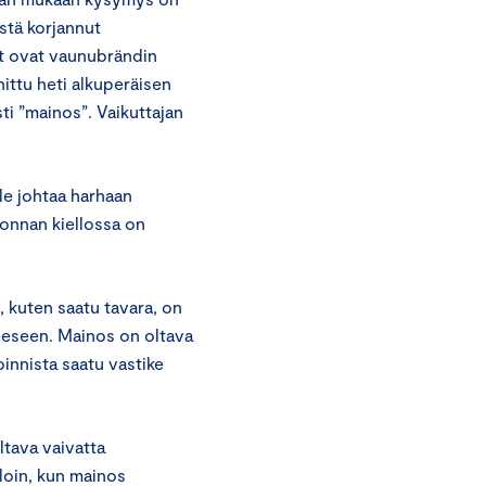
stä korjannut
ut ovat vaunubrändin
ittu heti alkuperäisen
ti ”mainos”. Vaikuttajan
le johtaa harhaan
nonnan kiellossa on
 kuten saatu tavara, on
eeseen. Mainos on oltava
innista saatu vastike
tava vaivatta
lloin, kun mainos