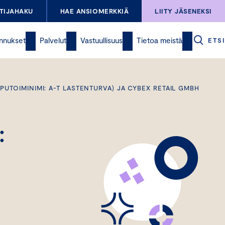
TIJAHAKU
HAE ANSIOMERKKIÄ
LIITY JÄSENEKSI
nnukset
Palvelut
Vastuullisuus
Tietoa meistä
ETSI
PUTOIMINIMI: A-T LASTENTURVA) JA CYBEX RETAIL GMBH
: