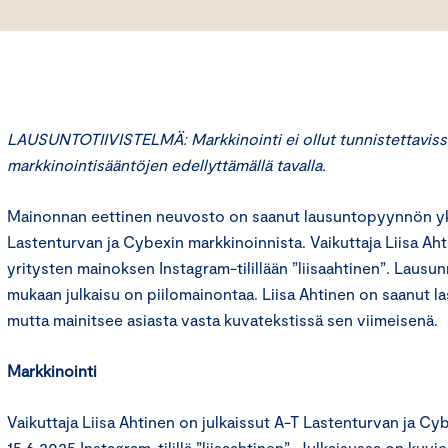
LAUSUNTOTIIVISTELMÄ: Markkinointi ei ollut tunnistettaviss
markkinointisääntöjen edellyttämällä tavalla.
Mainonnan eettinen neuvosto on saanut lausuntopyynnön yks
Lastenturvan ja Cybexin markkinoinnista. Vaikuttaja Liisa Aht
yritysten mainoksen Instagram-tilillään ”liisaahtinen”. Laus
mukaan julkaisu on piilomainontaa. Liisa Ahtinen on saanut las
mutta mainitsee asiasta vasta kuvatekstissä sen viimeisenä.
Markkinointi
Vaikuttaja Liisa Ahtinen on julkaissut A-T Lastenturvan ja C
15.6.2025 Instagram-tilillä ”liisaahtinen”. Julkaisussa on kuvie