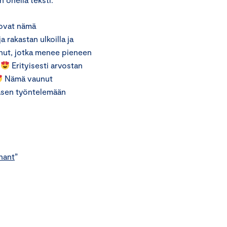
 ovat nämä
a rakastan ulkoilla ja
nut, jotka menee pieneen
n
Erityisesti arvostan
Nämä vaunut
ääsen työntelemään
nant
”