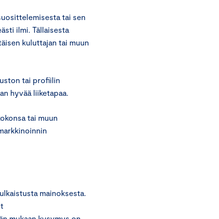
suosittelemisesta tai sen
sti ilmi. Tällaisesta
ttäisen kuluttajan tai muun
ston tai profiilin
an hyvää liiketapaa.
 kokonsa tai muun
markkinoinnin
julkaistusta mainoksesta.
t
jän mukaan kysymys on