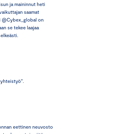
sun ja maininnut heti
vaikuttajan saamat
di @Cybex_global on
aan se tekee laajaa
elkeästi.
yhteistyö”.
onnan eettinen neuvosto