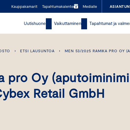
Kauppakamarit
Tapahtumakalenteri
Medialle
ASIANTUN
Uutishuone
Vaikuttaminen
Tapahtumat ja valme
OSTO
›
ETSI LAUSUNTOA
›
MEN 53/2025 RAMIKA PRO OY (A
 pro Oy (aputoiminimi
 Cybex Retail GmbH