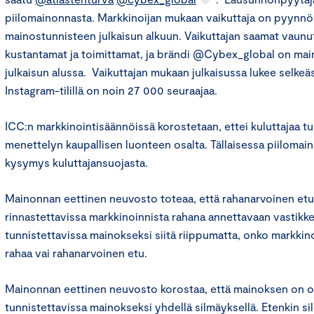
piilomainonnasta. Markkinoijan mukaan vaikuttaja on pyynnö
mainostunnisteen julkaisun alkuun. Vaikuttajan saamat vaun
kustantamat ja toimittamat, ja brändi @Cybex_global on main
julkaisun alussa. Vaikuttajan mukaan julkaisussa lukee selkeäs
Instagram-tilillä on noin 27 000 seuraajaa.
ICC:n markkinointisäännöissä korostetaan, ettei kuluttajaa tu
menettelyn kaupallisen luonteen osalta. Tällaisessa piilomai
kysymys kuluttajansuojasta.
Mainonnan eettinen neuvosto toteaa, että rahanarvoinen etu,
rinnastettavissa markkinoinnista rahana annettavaan vastikk
tunnistettavissa mainokseksi siitä riippumatta, onko markkino
rahaa vai rahanarvoinen etu.
Mainonnan eettinen neuvosto korostaa, että mainoksen on ol
tunnistettavissa mainokseksi yhdellä silmäyksellä. Etenkin si