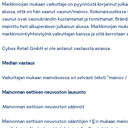
Markkinoijan mukaan vaikuttaja on pyynnöstä korjannut julkai
alussa, että on hän saanut vaunut/mainos. Kokonaisuudessa 
vaunut ovat vaunubrändin kustantamat ja toimittamat. Brän
mainittu heti alkuperäisen julkaisun alussa. Markkinoijan muk
markkinointiyhteistyötä vaikuttajan kanssa ja siitä kerrotaan s
Cybex Retail GmbH ei ole antanut vastausta asiassa.
Median vastaus
Vaikuttajan mukaan mainoksessa on selvästi teksti ”mainos / 
Mainonnan eettisen neuvoston lausunto
Mainonnan eettisen neuvoston säännöt
Mainonnan eettisen neuvoston sääntöjen 1 §:n mukaan main