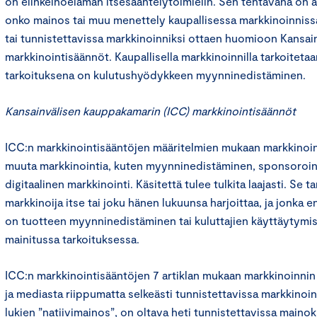
on elinkeinoelämän itsesääntelytoimielin. Sen tehtävänä on an
onko mainos tai muu menettely kaupallisessa markkinoinniss
tai tunnistettavissa markkinoinniksi ottaen huomioon Kansa
markkinointisäännöt. Kaupallisella markkinoinnilla tarkoitetaa
tarkoituksena on kulutushyödykkeen myynninedistäminen.
Kansainvälisen kauppakamarin (ICC) markkinointisäännöt
ICC:n markkinointisääntöjen määritelmien mukaan markkinoint
muuta markkinointia, kuten myynninedistäminen, sponsoroint
digitaalinen markkinointi. Käsitettä tulee tulkita laajasti. Se ta
markkinoija itse tai joku hänen lukuunsa harjoittaa, ja jonka e
on tuotteen myynninedistäminen tai kuluttajien käyttäytymi
mainitussa tarkoituksessa.
ICC:n markkinointisääntöjen 7 artiklan mukaan markkinoinnin
ja mediasta riippumatta selkeästi tunnistettavissa markkinoi
lukien ”natiivimainos”, on oltava heti tunnistettavissa mainok