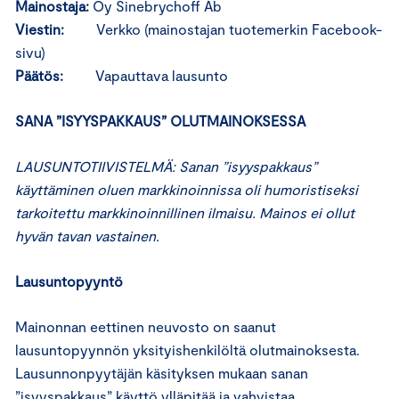
Mainostaja:
Oy Sinebrychoff Ab
Viestin:
Verkko (mainostajan tuotemerkin Facebook-
sivu)
Päätös:
Vapauttava lausunto
SANA ”ISYYSPAKKAUS” OLUTMAINOKSESSA
LAUSUNTOTIIVISTELMÄ: Sanan ”isyyspakkaus”
käyttäminen oluen markkinoinnissa oli humoristiseksi
tarkoitettu markkinoinnillinen ilmaisu. Mainos ei ollut
hyvän tavan vastainen.
Lausuntopyyntö
Mainonnan eettinen neuvosto on saanut
lausuntopyynnön yksityishenkilöltä olutmainoksesta.
Lausunnonpyytäjän käsityksen mukaan sanan
”isyyspakkaus” käyttö ylläpitää ja vahvistaa