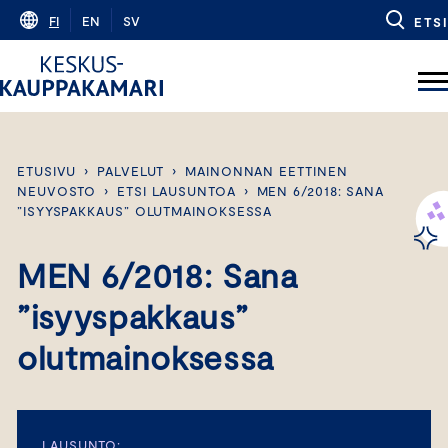
Skip
FI
EN
SV
ETSI
to
content
ETUSIVU
›
PALVELUT
›
MAINONNAN EETTINEN
NEUVOSTO
›
ETSI LAUSUNTOA
›
MEN 6/2018: SANA
”ISYYSPAKKAUS” OLUTMAINOKSESSA
MEN 6/2018: Sana
”isyyspakkaus”
olutmainoksessa
LAUSUNTO: