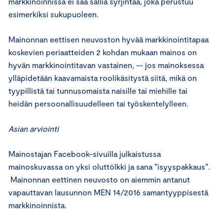
markkinoinnissa ei saa sallia syrjintää, joka perustuu
esimerkiksi sukupuoleen.
Mainonnan eettisen neuvoston hyvää markkinointitapaa
koskevien periaatteiden 2 kohdan mukaan mainos on
hyvän markkinointitavan vastainen, -- jos mainoksessa
ylläpidetään kaavamaista roolikäsitystä siitä, mikä on
tyypillistä tai tunnusomaista naisille tai miehille tai
heidän persoonallisuudelleen tai työskentelylleen.
Asian arviointi
Mainostajan Facebook-sivuilla julkaistussa
mainoskuvassa on yksi oluttölkki ja sana ”isyyspakkaus”.
Mainonnan eettinen neuvosto on aiemmin antanut
vapauttavan lausunnon MEN 14/2016 samantyyppisestä
markkinoinnista.