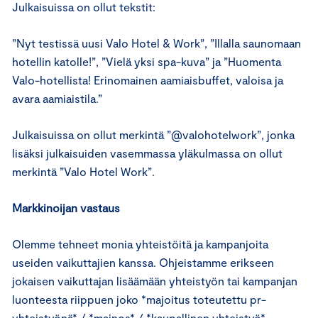
Julkaisuissa on ollut tekstit:
”Nyt testissä uusi Valo Hotel & Work”, ”Illalla saunomaan
hotellin katolle!”, ”Vielä yksi spa-kuva” ja ”Huomenta
Valo-hotellista! Erinomainen aamiaisbuffet, valoisa ja
avara aamiaistila.”
Julkaisuissa on ollut merkintä ”@valohotelwork”, jonka
lisäksi julkaisuiden vasemmassa yläkulmassa on ollut
merkintä ”Valo Hotel Work”.
Markkinoijan vastaus
Olemme tehneet monia yhteistöitä ja kampanjoita
useiden vaikuttajien kanssa. Ohjeistamme erikseen
jokaisen vaikuttajan lisäämään yhteistyön tai kampanjan
luonteesta riippuen joko *majoitus toteutettu pr-
yhteistyönä* / *mainos* / *kaupallinen yhteistyö*.