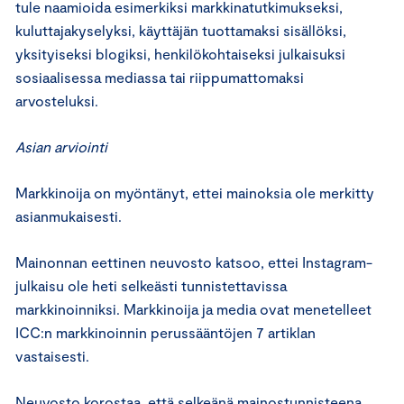
tule naamioida esimerkiksi markkinatutkimukseksi,
kuluttajakyselyksi, käyttäjän tuottamaksi sisällöksi,
yksityiseksi blogiksi, henkilökohtaiseksi julkaisuksi
sosiaalisessa mediassa tai riippumattomaksi
arvosteluksi.
Asian arviointi
Markkinoija on myöntänyt, ettei mainoksia ole merkitty
asianmukaisesti.
Mainonnan eettinen neuvosto katsoo, ettei Instagram-
julkaisu ole heti selkeästi tunnistettavissa
markkinoinniksi. Markkinoija ja media ovat menetelleet
ICC:n markkinoinnin perussääntöjen 7 artiklan
vastaisesti.
Neuvosto korostaa, että selkeänä mainostunnisteena