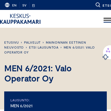
Skip
EN
SV
FI
ETSI
to
content
ETUSIVU
›
PALVELUT
›
MAINONNAN EETTINEN
NEUVOSTO
›
ETSI LAUSUNTOA
›
MEN 6/2021: VALO
OPERATOR OY
MEN 6/2021: Valo
Operator Oy
LAUSUNTO:
MEN 6/2021