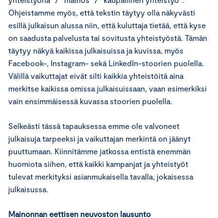
Ohjeistamme myös, että tekstin täytyy olla näkyvästi
esillä julkaisun alussa niin, että kuluttaja tietää, että kyse
on saadusta palvelusta tai sovitusta yhteistyöstä. Tämän
täytyy näkyä kaikissa julkaisuissa ja kuvissa, myös
Facebook-, Instagram- sekä LinkedIn-stoorien puolella.
Välillä vaikuttajat eivät silti kaikkia yhteistöitä aina
merkitse kaikissa omissa julkaisuissaan, vaan esimerkiksi
vain ensimmäisessä kuvassa stoorien puolella.
Selkeästi tässä tapauksessa emme ole valvoneet
julkaisuja tarpeeksi ja vaikuttajan merkintä on jäänyt
puuttumaan. Kiinnitämme jatkossa entistä enemmän
huomiota siihen, että kaikki kampanjat ja yhteistyöt
tulevat merkityksi asianmukaisella tavalla, jokaisessa
julkaisussa.
Mainonnan eettisen neuvoston lausunto