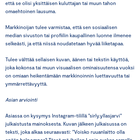
että se olisi yksittäisen kuluttajan tai muun tahon
omaehtoinen lausuma.
Markkinoijan tulee varmistaa, että sen sosiaalisen
median sivuston tai profiilin kaupallinen luonne ilmenee
selkeästi, ja että niissä noudatetaan hyvää liiketapaa.
Tulee välttää sellaisen kuvan, äänen tai tekstin käyttöä,
joka kokonsa tai muun visuaalisen ominaisuutensa vuoksi
on omiaan heikentämään markkinoinnin luettavuutta tai
ymmärrettävyyttä.
Asian arviointi
Asiassa on kysymys Instagram-tilillä ”sirly.yllasjarvi”
julkaistusta mainoksesta. Kuvan jälkeen julkaisussa on
teksti, joka alkaa seuraavasti: ”Voisko ruuanlaitto olla
enään helpompaa? Tässä mä ihailen Lapin ruskaa samalla