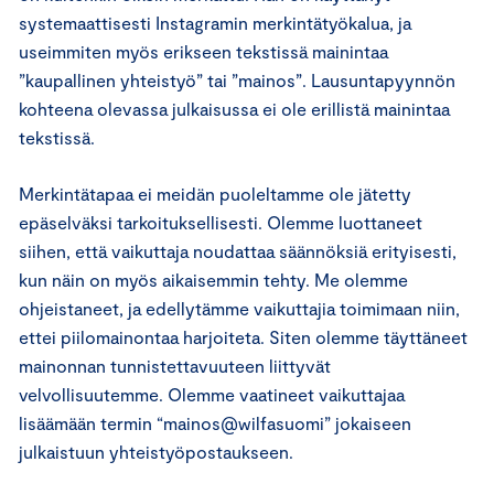
systemaattisesti Instagramin merkintätyökalua, ja
useimmiten myös erikseen tekstissä mainintaa
”kaupallinen yhteistyö” tai ”mainos”. Lausuntapyynnön
kohteena olevassa julkaisussa ei ole erillistä mainintaa
tekstissä.
Merkintätapaa ei meidän puoleltamme ole jätetty
epäselväksi tarkoituksellisesti. Olemme luottaneet
siihen, että vaikuttaja noudattaa säännöksiä erityisesti,
kun näin on myös aikaisemmin tehty. Me olemme
ohjeistaneet, ja edellytämme vaikuttajia toimimaan niin,
ettei piilomainontaa harjoiteta. Siten olemme täyttäneet
mainonnan tunnistettavuuteen liittyvät
velvollisuutemme. Olemme vaatineet vaikuttajaa
lisäämään termin “mainos@wilfasuomi” jokaiseen
julkaistuun yhteistyöpostaukseen.