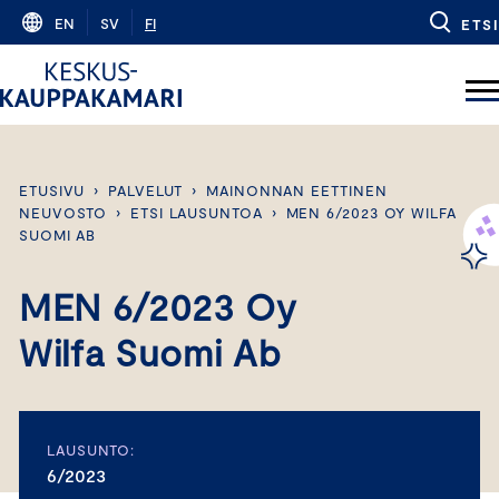
Skip
EN
SV
FI
ETSI
to
content
ETUSIVU
›
PALVELUT
›
MAINONNAN EETTINEN
NEUVOSTO
›
ETSI LAUSUNTOA
›
MEN 6/2023 OY WILFA
SUOMI AB
MEN 6/2023 Oy
Wilfa Suomi Ab
LAUSUNTO:
6/2023