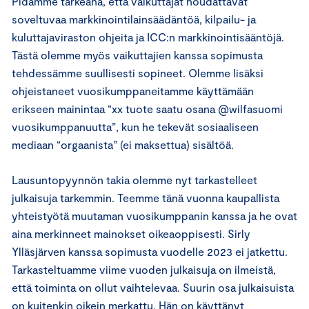
Pidämme tärkeänä, että vaikuttajat noudattavat
soveltuvaa markkinointilainsäädäntöä, kilpailu- ja
kuluttajaviraston ohjeita ja ICC:n markkinointisääntöjä.
Tästä olemme myös vaikuttajien kanssa sopimusta
tehdessämme suullisesti sopineet. Olemme lisäksi
ohjeistaneet vuosikumppaneitamme käyttämään
erikseen mainintaa “xx tuote saatu osana @wilfasuomi
vuosikumppanuutta”, kun he tekevät sosiaaliseen
mediaan “orgaanista” (ei maksettua) sisältöä.
Lausuntopyynnön takia olemme nyt tarkastelleet
julkaisuja tarkemmin. Teemme tänä vuonna kaupallista
yhteistyötä muutaman vuosikumppanin kanssa ja he ovat
aina merkinneet mainokset oikeaoppisesti. Sirly
Ylläsjärven kanssa sopimusta vuodelle 2023 ei jatkettu.
Tarkasteltuamme viime vuoden julkaisuja on ilmeistä,
että toiminta on ollut vaihtelevaa. Suurin osa julkaisuista
on kuitenkin oikein merkattu. Hän on käyttänyt