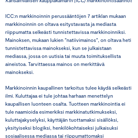
Kansainvälisen kauppakamarin (ICC) markkinointisäännöt
ICC:n markkinoinnin perussääntöjen 7 artiklan mukaan
markkinoinnin on oltava esitystavasta ja mediasta
riippumatta selkeästi tunnistettavissa markkinoinniksi.
Mainoksen, mukaan lukien ”natiivimainos”, on oltava heti
tunnistettavissa mainokseksi, kun se julkaistaan
mediassa, jossa on uutisia tai muuta toimituksellista
aineistoa. Tarvittaessa mainos on merkittävä
mainokseksi.
Markkinoinnin kaupallinen tarkoitus tulee käydä selkeästi
ilmi. Kuluttajaa ei tule johtaa harhaan menettelyn
kaupallisen luonteen osalta. Tuotteen markkinointia ei
tule naamioida esimerkiksi markkinatutkimukseksi,
kuluttajakyselyksi, käyttäjän tuottamaksi sisällöksi,
yksityiseksi blogiksi, henkilökohtaiseksi julkaisuksi
sosiaalisessa mediassa tai riippumattomaksi