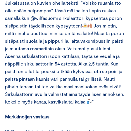
Julkaisussa on kuvien ohella teksti: ”Voisko ruuanlaitto
olla enään helpompaa? Tässä mä ihailen Lapin ruskaa
samalla kun @wilfasuomi sirkulaattori kypsentää poron
sisäpaistin täydelliseen kypsyyteen!
Jos mietin,
mitä sinulta puuttuu, niin se on tämä laite! Mausta poron
sisäpaisti suolalla ja pippurilla, laita vakumipussiin paisti
ja muutama rosmariinin oksa. Vakumoi pussi kiinni.
Asenna sirkulaattori isoon kattilaan, täytä se vedellä ja
näppäile sirkulaattoriin 54 astetta. Aika 2,5 tuntia. Kun
paisti on ollut tarpeeksi pitkään kylvyssä, ota se pois ja
paista pintaan kaunis väri pannulla tai grillissä. Nauti
pihvin tapaan tai tee vaikka maailmanluokan eväsleivät!
Sirkulaattorin avulla valmistat aina täydellisen annoksen.
Kokeile myös kanaa, kasviksia tai kalaa.
”
Markkinoijan vastaus