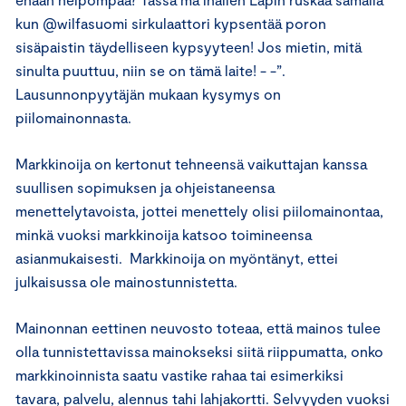
kun @wilfasuomi sirkulaattori kypsentää poron
sisäpaistin täydelliseen kypsyyteen! Jos mietin, mitä
sinulta puuttuu, niin se on tämä laite! - -”.
Lausunnonpyytäjän mukaan kysymys on
piilomainonnasta.
Markkinoija on kertonut tehneensä vaikuttajan kanssa
suullisen sopimuksen ja ohjeistaneensa
menettelytavoista, jottei menettely olisi piilomainontaa,
minkä vuoksi markkinoija katsoo toimineensa
asianmukaisesti. Markkinoija on myöntänyt, ettei
julkaisussa ole mainostunnistetta.
Mainonnan eettinen neuvosto toteaa, että mainos tulee
olla tunnistettavissa mainokseksi siitä riippumatta, onko
markkinoinnista saatu vastike rahaa tai esimerkiksi
tavara, palvelu, alennus tahi lahjakortti. Selvyyden vuoksi