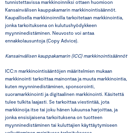
tunnistettavissa markkinoinniksi ottaen huomioon
Kansainvälisen kauppakamarin markkinointisäännöt.
Kaupallisella markkinoinnilla tarkoitetaan markkinointia,
jonka tarkoituksena on kulutushyödykkeen
myynninedistäminen. Neuvosto voi antaa
ennakkolausuntoja (Copy Advice).
Kansainvälisen kauppakamarin (ICC) markkinointisäännöt
ICC:n markkinointisääntöjen määritelmien mukaan
markkinointi tarkoittaa mainontaa ja muuta markkinointia,
kuten myynninedistäminen, sponsorointi,
suoramarkkinointi ja digitaalinen markkinointi. Käsitettä
tulee tulkita laajasti. Se tarkoittaa viestintää, jota
markkinoija itse tai joku hänen lukuunsa harjoittaa, ja
jonka ensisijaisena tarkoituksena on tuotteen
myynninedistäminen tai kuluttajien käyttäytymiseen
vaikuttaminen mainitussa tarkoituksessa.