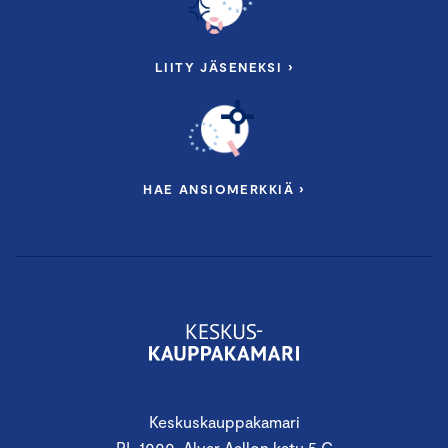
LIITY JÄSENEKSI ›
HAE ANSIOMERKKIÄ ›
Keskuskauppakamari
PL 1000, Alvar Aallon katu 5 C