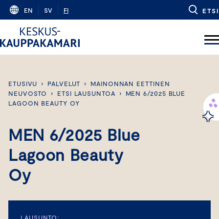
Skip
EN
SV
FI
ETSI
to
content
ETUSIVU
›
PALVELUT
›
MAINONNAN EETTINEN
NEUVOSTO
›
ETSI LAUSUNTOA
›
MEN 6/2025 BLUE
LAGOON BEAUTY OY
MEN 6/2025 Blue
Lagoon Beauty
Oy
LAUSUNTO: