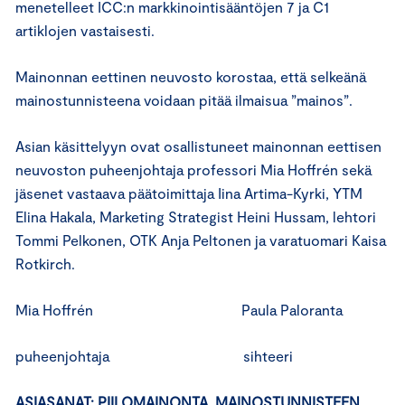
menetelleet ICC:n markkinointisääntöjen 7 ja C1
artiklojen vastaisesti.
Mainonnan eettinen neuvosto korostaa, että selkeänä
mainostunnisteena voidaan pitää ilmaisua ”mainos”.
Asian käsittelyyn ovat osallistuneet mainonnan eettisen
neuvoston puheenjohtaja professori Mia Hoffrén sekä
jäsenet vastaava päätoimittaja Iina Artima-Kyrki, YTM
Elina Hakala, Marketing Strategist Heini Hussam, lehtori
Tommi Pelkonen, OTK Anja Peltonen ja varatuomari Kaisa
Rotkirch.
Mia Hoffrén Paula Paloranta
puheenjohtaja sihteeri
ASIASANAT: PIILOMAINONTA, MAINOSTUNNISTEEN