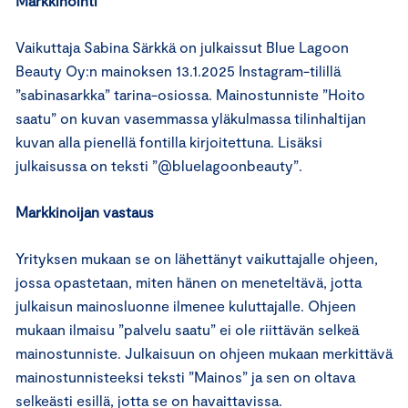
Markkinointi
Vaikuttaja Sabina Särkkä on julkaissut Blue Lagoon
Beauty Oy:n mainoksen 13.1.2025 Instagram-tilillä
”sabinasarkka” tarina-osiossa. Mainostunniste ”Hoito
saatu” on kuvan vasemmassa yläkulmassa tilinhaltijan
kuvan alla pienellä fontilla kirjoitettuna. Lisäksi
julkaisussa on teksti ”@bluelagoonbeauty”.
Markkinoijan vastaus
Yrityksen mukaan se on lähettänyt vaikuttajalle ohjeen,
jossa opastetaan, miten hänen on meneteltävä, jotta
julkaisun mainosluonne ilmenee kuluttajalle. Ohjeen
mukaan ilmaisu ”palvelu saatu” ei ole riittävän selkeä
mainostunniste. Julkaisuun on ohjeen mukaan merkittävä
mainostunnisteeksi teksti ”Mainos” ja sen on oltava
selkeästi esillä, jotta se on havaittavissa.