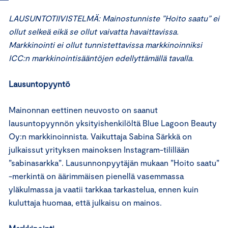
LAUSUNTOTIIVISTELMÄ: Mainostunniste ”Hoito saatu” ei
ollut selkeä eikä se ollut vaivatta havaittavissa.
Markkinointi ei ollut tunnistettavissa markkinoinniksi
ICC:n markkinointisääntöjen edellyttämällä tavalla.
Lausuntopyyntö
Mainonnan eettinen neuvosto on saanut
lausuntopyynnön yksityishenkilöltä Blue Lagoon Beauty
Oy:n markkinoinnista. Vaikuttaja Sabina Särkkä on
julkaissut yrityksen mainoksen Instagram-tilillään
”sabinasarkka”. Lausunnonpyytäjän mukaan ”Hoito saatu”
-merkintä on äärimmäisen pienellä vasemmassa
yläkulmassa ja vaatii tarkkaa tarkastelua, ennen kuin
kuluttaja huomaa, että julkaisu on mainos.