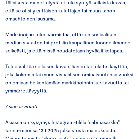
Tällaisesta menettelystä ei tule syntyä sellaista kuvaa,
että se olisi yksittäisen kuluttajan tai muun tahon
omaehtoinen lausuma.
Markkinoijan tulee varmistaa, että sen sosiaalisen
median sivuston tai profiilin kaupallinen luonne ilmenee
selkeästi, ja että niissä noudatetaan hyvää liiketapaa.
Tulee välttää sellaisen kuvan, äänen tai tekstin käyttöä,
joka kokonsa tai muun visuaalisen ominaisuutensa vuoksi
on omiaan heikentämään markkinoinnin luettavuutta tai
ymmärrettävyyttä.
Asian arviointi
Asiassa on kysymys Instagram-tilillä ”sabinasarkka”
tarina-osiossa 13.1.2025 julkaistusta mainoksesta.
Mainostunniste ”Hoito saatu” on merkitty pienellä