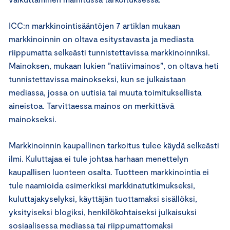
ICC:n markkinointisääntöjen 7 artiklan mukaan
markkinoinnin on oltava esitystavasta ja mediasta
riippumatta selkeästi tunnistettavissa markkinoinniksi.
Mainoksen, mukaan lukien ”natiivimainos”, on oltava heti
tunnistettavissa mainokseksi, kun se julkaistaan
mediassa, jossa on uutisia tai muuta toimituksellista
aineistoa. Tarvittaessa mainos on merkittävä
mainokseksi.
Markkinoinnin kaupallinen tarkoitus tulee käydä selkeästi
ilmi. Kuluttajaa ei tule johtaa harhaan menettelyn
kaupallisen luonteen osalta. Tuotteen markkinointia ei
tule naamioida esimerkiksi markkinatutkimukseksi,
kuluttajakyselyksi, käyttäjän tuottamaksi sisällöksi,
yksityiseksi blogiksi, henkilökohtaiseksi julkaisuksi
sosiaalisessa mediassa tai riippumattomaksi