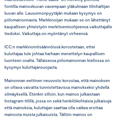
fontilla mainoskuvan vasempaan yläkulmaan tilinhaltijan
kuvan alle. Lausunnonpyytäjän mukaan kysymys on
piilomainonnasta. Markkinoijan mukaan se on lähettänyt
kaupallisen yhteistyön merkitsemisohjeensa vaikuttajalle
tiedoksi. Vaikuttaja on myöntänyt virheensä.
ICC:n markkinointisäännöissä korostetaan, ettei
kuluttajaa tule johtaa harhaan menettelyn kaupallisen
luonteen osalta. Tällaisessa piilomainonnan kiellossa on
kysymys kuluttajansuojasta.
Mainonnan eettinen neuvosto korostaa, että mainoksen
on oltava vaivatta tunnistettavissa mainokseksi yhdellä
silmäyksellä. Etenkin silloin, kun mainos julkaistaan
Instagram-tilillä, jossa on sekä henkilökohtaisia julkaisuja
että mainoksia, kuluttajan saattaa olla vaikea erottaa
mainosta muista julkaisuista. Tällöin mainos on