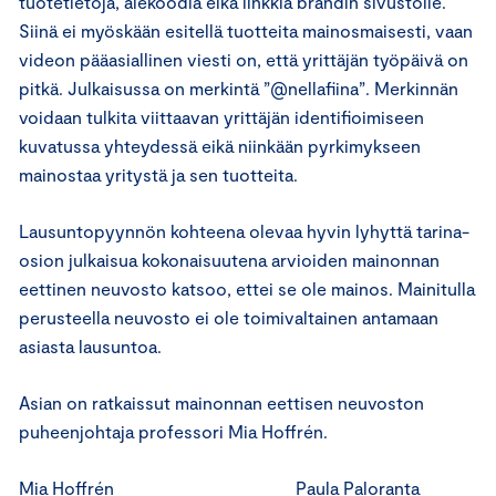
tuotetietoja, alekoodia eikä linkkiä brändin sivustolle.
Siinä ei myöskään esitellä tuotteita mainosmaisesti, vaan
videon pääasiallinen viesti on, että yrittäjän työpäivä on
pitkä. Julkaisussa on merkintä ”@nellafiina”. Merkinnän
voidaan tulkita viittaavan yrittäjän identifioimiseen
kuvatussa yhteydessä eikä niinkään pyrkimykseen
mainostaa yritystä ja sen tuotteita.
Lausuntopyynnön kohteena olevaa hyvin lyhyttä tarina-
osion julkaisua kokonaisuutena arvioiden mainonnan
eettinen neuvosto katsoo, ettei se ole mainos. Mainitulla
perusteella neuvosto ei ole toimivaltainen antamaan
asiasta lausuntoa.
Asian on ratkaissut mainonnan eettisen neuvoston
puheenjohtaja professori Mia Hoffrén.
Mia Hoffrén Paula Paloranta