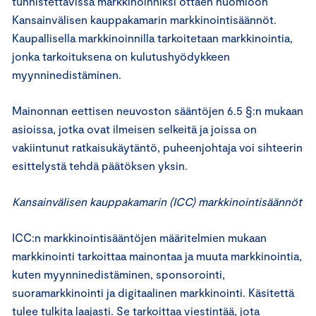
tunnistettavissa markkinoinniksi ottaen huomioon
Kansainvälisen kauppakamarin markkinointisäännöt.
Kaupallisella markkinoinnilla tarkoitetaan markkinointia,
jonka tarkoituksena on kulutushyödykkeen
myynninedistäminen.
Mainonnan eettisen neuvoston sääntöjen 6.5 §:n mukaan
asioissa, jotka ovat ilmeisen selkeitä ja joissa on
vakiintunut ratkaisukäytäntö, puheenjohtaja voi sihteerin
esittelystä tehdä päätöksen yksin.
Kansainvälisen kauppakamarin (ICC) markkinointisäännöt
ICC:n markkinointisääntöjen määritelmien mukaan
markkinointi tarkoittaa mainontaa ja muuta markkinointia,
kuten myynninedistäminen, sponsorointi,
suoramarkkinointi ja digitaalinen markkinointi. Käsitettä
tulee tulkita laajasti. Se tarkoittaa viestintää, jota