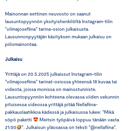
Mainonnan eettinen neuvosto on saanut
lausuntopyynnön yksityishenkilöltä Instagram-tilin
”vilmajosefiina” tarina-osion julkaisusta.
Lausunnonpyytäjän käsityksen mukaan julkaisu on
piilomainontaa.
Julkaisu
Yrittäjä on 20.5.2025 julkaissut Instagram-tilin
”vilmajosefiina” tarinat-osiossa yhteensä 18 kuvaa tai
videota, joissa monissa on mainostunniste.
Lausuntopyynnön kohteena olevassa viiden sekunnin
pituisessa videossa yrittäjä pitää Nellafiina-
pakkauslaatikkoa kädessä ja julkaisussa lukee: ”Mikä
söpö paketti
Meitsin työpäivä loppuu tänään vasta
21:00
”. Julkaisun yläosassa on teksti ”@nellafiina”.