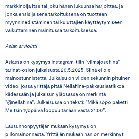
markkinoija itse tai joku hänen lukuunsa harjoittaa, ja
jonka ensisijaisena tarkoituksena on tuotteen
myynninedistäminen tai kuluttajien käyttäytymiseen
vaikuttaminen mainitussa tarkoituksessa.
Asian arviointi
Asiassa on kysymys Instagram-tilin ”vilmajosefiina”
tarinat-osion julkaisusta 20.5.2025. Siinä ei ole
mainostunnistetta. Julkaisu on viiden sekunnin pituinen
video, jossa yrittäjä pitää Nellafiina-pakkauslaatikkoa
kädessään ja julkaisun yläosassa on merkintä
”@nellafiina”. Julkaisussa on teksti: ”Mikä söpö paketti
Meitsin työpäivä loppuu tänään vasta 21:00”.
Lausunnonpyytäjän mukaan kysymys on
piilomainonnasta. Yrittäjän mukaan hän on merkinnyt