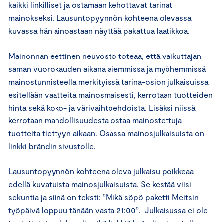
kaikki linkilliset ja ostamaan kehottavat tarinat
mainokseksi. Lausuntopyynnön kohteena olevassa
kuvassa hän ainoastaan näyttää pakattua laatikkoa.
Mainonnan eettinen neuvosto toteaa, että vaikuttajan
saman vuorokauden aikana aiemmissa ja myöhemmissä
mainostunnisteella merkityissä tarina-osion julkaisuissa
esitellään vaatteita mainosmaisesti, kerrotaan tuotteiden
hinta sekä koko- ja värivaihtoehdoista. Lisäksi niissä
kerrotaan mahdollisuudesta ostaa mainostettuja
tuotteita tiettyyn aikaan. Osassa mainosjulkaisuista on
linkki brändin sivustolle.
Lausuntopyynnön kohteena oleva julkaisu poikkeaa
edellä kuvatuista mainosjulkaisuista. Se kestää viisi
sekuntia ja siinä on teksti: ”Mikä söpö paketti Meitsin
työpäivä loppuu tänään vasta 21:00”. Julkaisussa ei ole