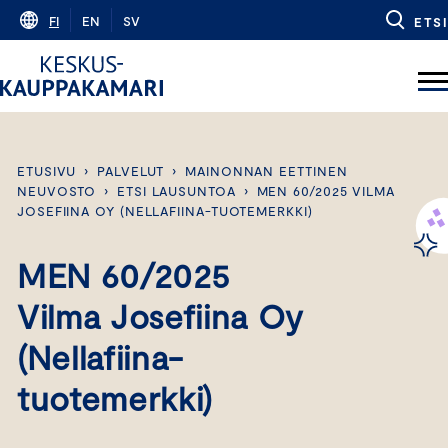
Skip
FI
EN
SV
ETSI
to
content
ETUSIVU
›
PALVELUT
›
MAINONNAN EETTINEN
NEUVOSTO
›
ETSI LAUSUNTOA
›
MEN 60/2025 VILMA
JOSEFIINA OY (NELLAFIINA-TUOTEMERKKI)
MEN 60/2025
Vilma Josefiina Oy
(Nellafiina-
tuotemerkki)