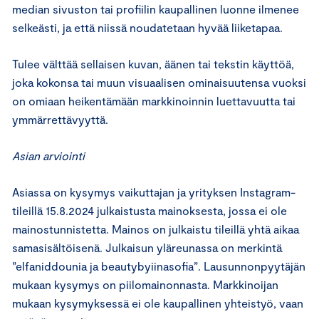
median sivuston tai profiilin kaupallinen luonne ilmenee
selkeästi, ja että niissä noudatetaan hyvää liiketapaa.
Tulee välttää sellaisen kuvan, äänen tai tekstin käyttöä,
joka kokonsa tai muun visuaalisen ominaisuutensa vuoksi
on omiaan heikentämään markkinoinnin luettavuutta tai
ymmärrettävyyttä.
Asian arviointi
Asiassa on kysymys vaikuttajan ja yrityksen Instagram-
tileillä 15.8.2024 julkaistusta mainoksesta, jossa ei ole
mainostunnistetta. Mainos on julkaistu tileillä yhtä aikaa
samasisältöisenä. Julkaisun yläreunassa on merkintä
”elfaniddounia ja beautybyiinasofia”. Lausunnonpyytäjän
mukaan kysymys on piilomainonnasta. Markkinoijan
mukaan kysymyksessä ei ole kaupallinen yhteistyö, vaan