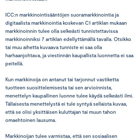
ICC:n markkinointisääntöjen suoramarkkinointia ja
digitaalista markkinointia koskevan C1 artiklan mukaan
markkinoinnin tulee olla selkeästi tunnistettavissa
markkinoinniksi 7 artiklan edellyttämällä tavalla. Otsikko
tai muu aihetta kuvaava tunniste ei saa olla
harhaanjohtava, ja viestinnän kaupallista luonnetta ei saa
peitellä.
Kun markkinoija on antanut tai tarjonnut vastiketta
tuotteen suosittelemisesta tai sen arvioinnista,
menettelyn kaupallinen luonne tulee käydä selkeästi ilmi.
Tällaisesta menettelystä ei tule syntyä sellaista kuvaa,
että se olisi yksittäisen kuluttajan tai muun tahon
omaehtoinen lausuma.
Markkinoijan tulee varmistaa, että sen sosiaalisen