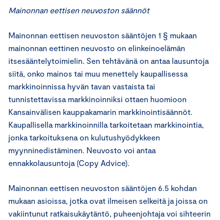
Mainonnan eettisen neuvoston säännöt
Mainonnan eettisen neuvoston sääntöjen 1 § mukaan
mainonnan eettinen neuvosto on elinkeinoelämän
itsesääntelytoimielin. Sen tehtävänä on antaa lausuntoja
siitä, onko mainos tai muu menettely kaupallisessa
markkinoinnissa hyvän tavan vastaista tai
tunnistettavissa markkinoinniksi ottaen huomioon
Kansainvälisen kauppakamarin markkinointisäännöt.
Kaupallisella markkinoinnilla tarkoitetaan markkinointia,
jonka tarkoituksena on kulutushyödykkeen
myynninedistäminen. Neuvosto voi antaa
ennakkolausuntoja (Copy Advice).
Mainonnan eettisen neuvoston sääntöjen 6.5 kohdan
mukaan asioissa, jotka ovat ilmeisen selkeitä ja joissa on
vakiintunut ratkaisukäytäntö, puheenjohtaja voi sihteerin