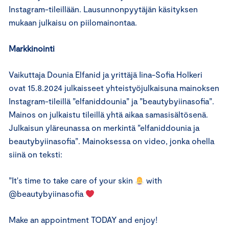
Instagram-tileillään. Lausunnonpyytäjän käsityksen
mukaan julkaisu on piilomainontaa.
Markkinointi
Vaikuttaja Dounia Elfanid ja yrittäjä Iina-Sofia Holkeri
ovat 15.8.2024 julkaisseet yhteistyöjulkaisuna mainoksen
Instagram-tileillä ”elfaniddounia” ja ”beautybyiinasofia”.
Mainos on julkaistu tileillä yhtä aikaa samasisältösenä.
Julkaisun yläreunassa on merkintä ”elfaniddounia ja
beautybyiinasofia”. Mainoksessa on video, jonka ohella
siinä on teksti:
”It's time to take care of your skin
with
@beautybyiinasofia
Make an appointment TODAY and enjoy!