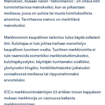
Mainoksen, mukaan lukien ”natiivimainos”, on oltava heti
tunnistettavissa mainokseksi, kun se julkaistaan
mediassa, jossa on uutisia tai muuta toimituksellista
aineistoa. Tarvittaessa mainos on merkittävä
mainokseksi.
Markkinoinnin kaupallinen tarkoitus tulee käydä selkeästi
ilmi. Kuluttajaa ei tule johtaa harhaan menettelyn
kaupallisen luonteen osalta. Tuotteen markkinointia ei
tule naamioida esimerkiksi markkinatutkimukseksi,
kuluttajakyselyksi, käyttäjän tuottamaksi sisällöksi,
yksityiseksi blogiksi, henkilökohtaiseksi julkaisuksi
sosiaalisessa mediassa tai riippumattomaksi
arvosteluksi.
ICC:n markkinointisääntöjen 23 artiklan toisen kappaleen
mukaan markkinoija on vastuussa kaikesta
markkinoinnistaan.