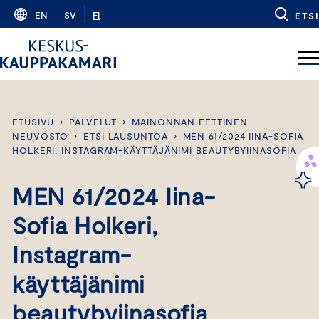
Skip
EN
SV
FI
ETSI
to
content
ETUSIVU
›
PALVELUT
›
MAINONNAN EETTINEN
NEUVOSTO
›
ETSI LAUSUNTOA
›
MEN 61/2024 IINA-SOFIA
HOLKERI, INSTAGRAM-KÄYTTÄJÄNIMI BEAUTYBYIINASOFIA
MEN 61/2024 Iina-
Sofia Holkeri,
Instagram-
käyttäjänimi
beautybyiinasofia