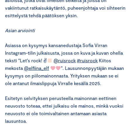
asioissa, jotka ovat ilmeisen selkeitä ja joissa on
vakiintunut ratkaisukäytäntö, puheenjohtaja voi sihteerin
esittelystä tehdä päätöksen yksin.
Asian arviointi
Asiassa on kysymys kansanedustaja Sofia Virran
Instagram-tilin julkaisusta, jossa on kuva ja kuvan ohella
teksti ”Let’s rock! ✌
@ruisrock
#ruisrock
Kiitos
mekosta
@elfiina_elf
”. Lausunnonpyytäjän mukaan
kysymys on piilomainonnasta. Yrityksen mukaan se ei
ole antanut ilmaislippuja Virralle kesällä 2025.
Esitetyn selvityksen perusteella mainonnan eettinen
neuvosto toteaa, ettei julkaisu ole mainos, minkä vuoksi
neuvosto ei ole toimivaltainen antamaan asiasta
lausuntoa.