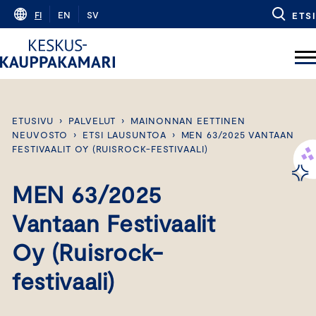
Skip
FI
EN
SV
ETSI
to
content
ETUSIVU
›
PALVELUT
›
MAINONNAN EETTINEN
NEUVOSTO
›
ETSI LAUSUNTOA
›
MEN 63/2025 VANTAAN
FESTIVAALIT OY (RUISROCK-FESTIVAALI)
MEN 63/2025
Vantaan Festivaalit
Oy (Ruisrock-
festivaali)