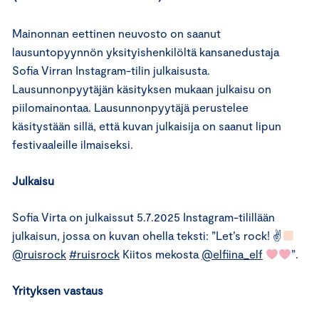
Mainonnan eettinen neuvosto on saanut
lausuntopyynnön yksityishenkilöltä kansanedustaja
Sofia Virran Instagram-tilin julkaisusta.
Lausunnonpyytäjän käsityksen mukaan julkaisu on
piilomainontaa. Lausunnonpyytäjä perustelee
käsitystään sillä, että kuvan julkaisija on saanut lipun
festivaaleille ilmaiseksi.
Julkaisu
Sofia Virta on julkaissut 5.7.2025 Instagram-tilillään
julkaisun, jossa on kuvan ohella teksti: ”Let’s rock! ✌
@ruisrock
#ruisrock
Kiitos mekosta
@elfiina_elf
”.
Yrityksen vastaus