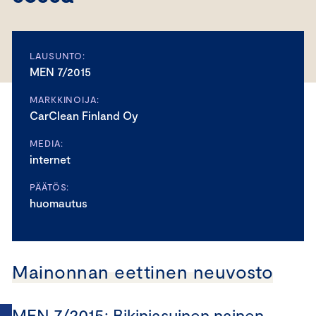
LAUSUNTO:
MEN 7/2015
MARKKINOIJA:
CarClean Finland Oy
MEDIA:
internet
PÄÄTÖS:
huomautus
Mainonnan eettinen neuvosto
MEN 7/2015: Bikiniasuinen nainen