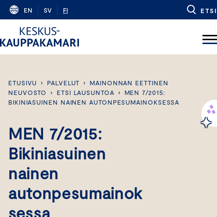
Skip
EN
SV
FI
ETSI
to
content
ETUSIVU
›
PALVELUT
›
MAINONNAN EETTINEN
NEUVOSTO
›
ETSI LAUSUNTOA
›
MEN 7/2015:
BIKINIASUINEN NAINEN AUTONPESUMAINOKSESSA
MEN 7/2015:
Bikiniasuinen
nainen
autonpesumainok
sessa