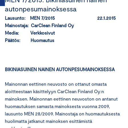
autonpesumainoksessa
Lausunto: MEN 7/2015 22.1.2015
Mainostaja: CarClean Finland Oy
Media: Verkkosivut
Päätös: Huomautus
BIKINIASUINEN NAINEN AUTONPESUMAINOKSESSA
Mainonnan eettinen neuvosto on ottanut omasta
aloitteestaan käsittelyyn CarClean Finland Oy:n
mainoksen. Mainonnan eettinen neuvoston on antanut
huomautuksen samasta mainoksesta vuonna 2009,
lausunto MEN 28/2009. Mainostaja on huomautuksesta
huolimatta jatkanut mainoksen esittämistä