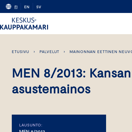
Skip
FI
EN
SV
to
content
ETUSIVU
›
PALVELUT
›
MAINONNAN EETTINEN NEUV
MEN 8/2013: Kansan
asustemainos
LAUSUNTO:
MEN 8/2013