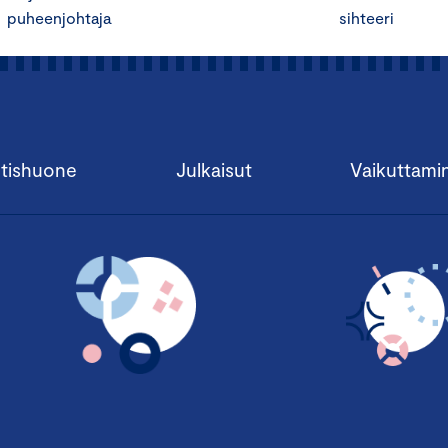
puheenjohtaja sihteeri
tishuone
Julkaisut
Vaikuttami