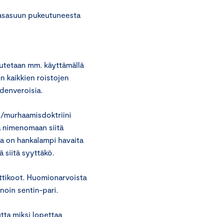
lasasuun pukeutuneesta
utetaan mm. käyttämällä
n kaikkien roistojen
denveroisia.
is/murhaamisdoktriini
eä nimenomaan siitä
aa on hankalampi havaita
 siitä syyttäkö.
ttikoot. Huomionarvoista
noin sentin-pari.
tta miksi lopettaa