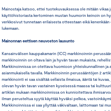
Mainostaja katsoo, ettei tuotekuvauksessa ole mitään vikaa 
käyttöhistoriasta kertominen mustan huumorin keinoin on hy
verkkosivut tunnetaan erilaisesta otteestaan eikä kenenkään
lukemaan.
Mainonnan eettisen neuvoston lausunto
Kansainvälisen kauppakamarin (ICC) markkinoinnin perussään
markkinoinnin on oltava lain ja hyvän tavan mukaista, rehelli
Markkinoinnissa on otettava huomioon yhteiskunnallinen ja 
asianmukaisella tavalla. Markkinoinnin perussääntöjen 2 artikl
markkinointi ei saa sisältää sellaista ilmaisua, ääntä tai kuvaa
olevan hyvän tavan vastainen kyseisessä maassa tai kulttuur
artiklan mukaan markkinoinnissa on kunnioitettava ihmisarvoa
ilman perusteltua syytä käyttää hyväksi pelkoa, vastoinkäymis
Markkinoinnissa ei saa yllyttää väkivaltaan, laittomaan tai m