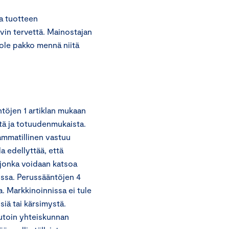
ja tuotteen
vin tervettä. Mainostajan
 ole pakko mennä niitä
töjen 1 artiklan mukaan
stä ja totuudenmukaista.
ammatillinen vastuu
a edellyttää, että
, jonka voidaan katsoa
issa. Perussääntöjen 4
. Markkinoinnissa ei tule
iä tai kärsimystä.
uutoin yhteiskunnan