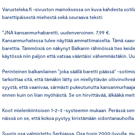
Varusteleka.fi -sivuston mainoksessa on kuva kahdesta soti
barettipäisestä miehestä sekä seuraava teksti:
”JNA kansanmurhabaretti, uudenveroinen. 7,99 €.
Kansanmurhatessa tulee näyttää ammattimaiselta. Tämä saav
barettia. Tämmöisiä on näkynyt Balkanin rähinöissä ties keide
käytössä niin paljon että vatsaa vääntäisi vähemmästäkin. Uu
Perinteinen balkanilainen "joka säällä baretti päässä" -sotim
tarkoittaa sitä, että tämäkin lätty on miellyttävän oliivinvihr
syystä, että vaanivaa, särmästi pukeutunutta kansanmurhaaj
ennen kuin on liian myöhäistä. Se on hirvittävää, älkääkä meitä
Koot mielenkiintoisen 1-2-3 -systeemin mukaan. Perässä sen
näissä on se, että kokoa pystyy kiristämään sidontanauhoilla 
Suurin osa valmistettu Serbiassa. Osa tosin 2000-luvulla, mu