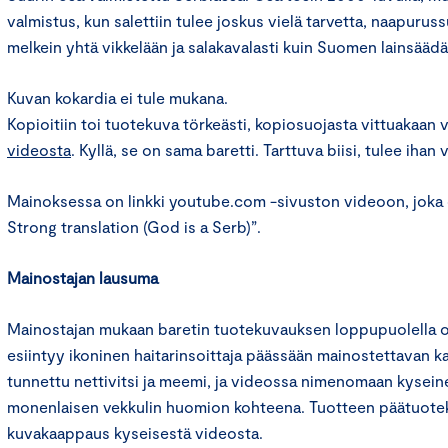
valmistus, kun salettiin tulee joskus vielä tarvetta, naapur
melkein yhtä vikkelään ja salakavalasti kuin Suomen lainsääd
Kuvan kokardia ei tule mukana.
Kopioitiin toi tuotekuva törkeästi, kopiosuojasta vittuakaan v
videosta
. Kyllä, se on sama baretti. Tarttuva biisi, tulee ihan
Mainoksessa on linkki youtube.com -sivuston videoon, joka 
Strong translation (God is a Serb)”.
Mainostajan lausuma
Mainostajan mukaan baretin tuotekuvauksen loppupuolella on
esiintyy ikoninen haitarinsoittaja päässään mainostettavan ka
tunnettu nettivitsi ja meemi, ja videossa nimenomaan kysein
monenlaisen vekkulin huomion kohteena. Tuotteen päätuote
kuvakaappaus kyseisestä videosta.