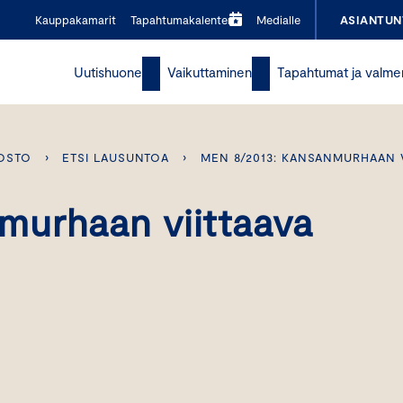
Kauppakamarit
Tapahtumakalenteri
Medialle
ASIANTUN
Uutishuone
Vaikuttaminen
Tapahtumat ja valme
OSTO
›
ETSI LAUSUNTOA
›
MEN 8/2013: KANSANMURHAAN 
murhaan viittaava