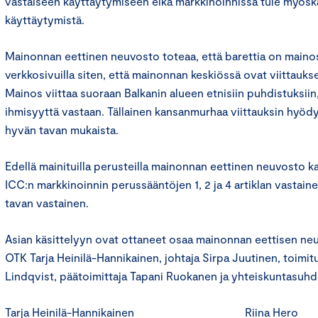
vastaiseen käyttäytymiseen eikä markkinoinnissa tule myöskää
käyttäytymistä.
Mainonnan eettinen neuvosto toteaa, että barettia on mainos
verkkosivuilla siten, että mainonnan keskiössä ovat viittauk
Mainos viittaa suoraan Balkanin alueen etnisiin puhdistuksiin,
ihmisyyttä vastaan. Tällainen kansanmurhaa viittauksin hyöd
hyvän tavan mukaista.
Edellä mainituilla perusteilla mainonnan eettinen neuvosto k
ICC:n markkinoinnin perussääntöjen 1, 2 ja 4 artiklan vastai
tavan vastainen.
Asian käsittelyyn ovat ottaneet osaa mainonnan eettisen ne
OTK Tarja Heinilä-Hannikainen, johtaja Sirpa Juutinen, toimit
Lindqvist, päätoimittaja Tapani Ruokanen ja yhteiskuntasuhd
Tarja Heinilä-Hannikainen Riina Hero