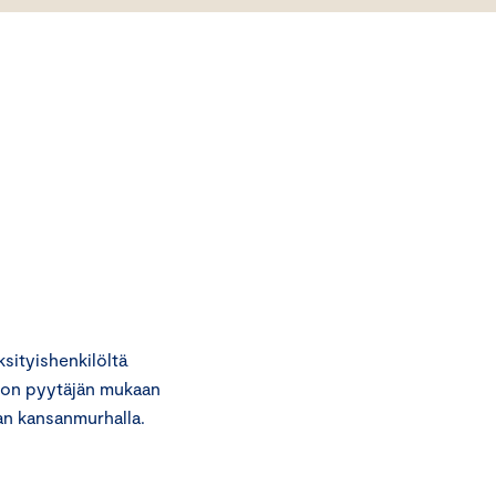
ityishenkilöltä
non pyytäjän mukaan
an kansanmurhalla.