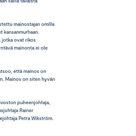
n sallia tällaista
tettu mainostajan omilla
set kansanmurhaan.
 jotka ovat rikos
yntävä mainonta ei ole
atsoo, että mainos on
nen. Mainos on siten hyvän
uvoston puheenjohtaja,
usjohtaja Rainer
ejohtaja Petra Wikström.