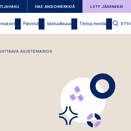
TIJAHAKU
HAE ANSIOMERKKIÄ
LIITY JÄSENEKSI
nnukset
Palvelut
Vastuullisuus
Tietoa meistä
ETSI
VIITTAAVA ASUSTEMAINOS