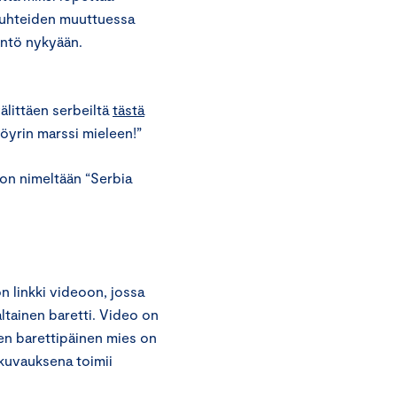
ussuhteiden muuttuessa
äntö nykyään.
älittäen serbeiltä
tästä
 vöyrin marssi mieleen!”
on nimeltään “Serbia
 linkki videoon, jossa
ltainen baretti. Video on
en barettipäinen mies on
kuvauksena toimii