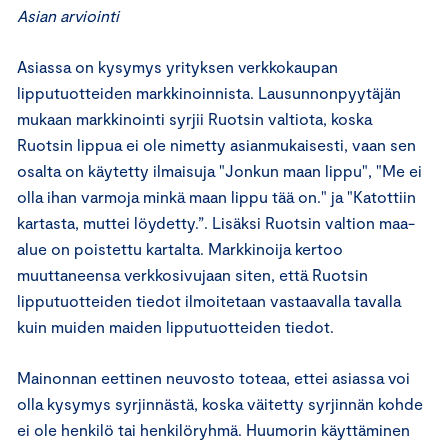
Asian arviointi
Asiassa on kysymys yrityksen verkkokaupan
lipputuotteiden markkinoinnista. Lausunnonpyytäjän
mukaan markkinointi syrjii Ruotsin valtiota, koska
Ruotsin lippua ei ole nimetty asianmukaisesti, vaan sen
osalta on käytetty ilmaisuja "Jonkun maan lippu", "Me ei
olla ihan varmoja minkä maan lippu tää on." ja "Katottiin
kartasta, muttei löydetty.”. Lisäksi Ruotsin valtion maa-
alue on poistettu kartalta. Markkinoija kertoo
muuttaneensa verkkosivujaan siten, että Ruotsin
lipputuotteiden tiedot ilmoitetaan vastaavalla tavalla
kuin muiden maiden lipputuotteiden tiedot.
Mainonnan eettinen neuvosto toteaa, ettei asiassa voi
olla kysymys syrjinnästä, koska väitetty syrjinnän kohde
ei ole henkilö tai henkilöryhmä. Huumorin käyttäminen