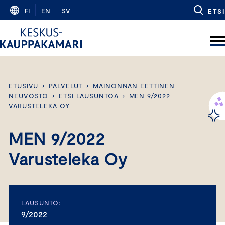
Skip
FI
EN
SV
ETSI
to
content
ETUSIVU
›
PALVELUT
›
MAINONNAN EETTINEN
NEUVOSTO
›
ETSI LAUSUNTOA
›
MEN 9/2022
VARUSTELEKA OY
MEN 9/2022
Varusteleka Oy
LAUSUNTO:
9/2022