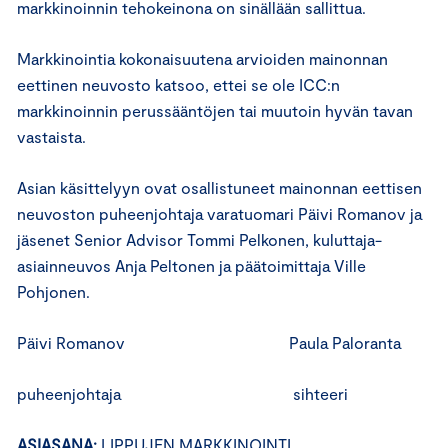
markkinoinnin tehokeinona on sinällään sallittua.
Markkinointia kokonaisuutena arvioiden mainonnan
eettinen neuvosto katsoo, ettei se ole ICC:n
markkinoinnin perussääntöjen tai muutoin hyvän tavan
vastaista.
Asian käsittelyyn ovat osallistuneet mainonnan eettisen
neuvoston puheenjohtaja varatuomari Päivi Romanov ja
jäsenet Senior Advisor Tommi Pelkonen, kuluttaja-
asiainneuvos Anja Peltonen ja päätoimittaja Ville
Pohjonen.
Päivi Romanov Paula Paloranta
puheenjohtaja sihteeri
ASIASANA:
LIPPUJEN MARKKINOINTI