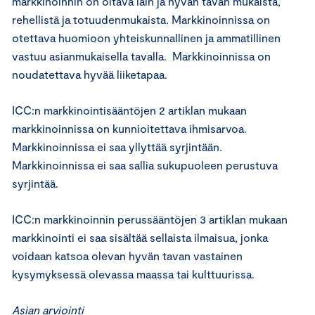
markkinoinnin on oltava lain ja hyvän tavan mukaista,
rehellistä ja totuudenmukaista. Markkinoinnissa on
otettava huomioon yhteiskunnallinen ja ammatillinen
vastuu asianmukaisella tavalla. Markkinoinnissa on
noudatettava hyvää liiketapaa.
ICC:n markkinointisääntöjen 2 artiklan mukaan
markkinoinnissa on kunnioitettava ihmisarvoa.
Markkinoinnissa ei saa yllyttää syrjintään.
Markkinoinnissa ei saa sallia sukupuoleen perustuva
syrjintää.
ICC:n markkinoinnin perussääntöjen 3 artiklan mukaan
markkinointi ei saa sisältää sellaista ilmaisua, jonka
voidaan katsoa olevan hyvän tavan vastainen
kysymyksessä olevassa maassa tai kulttuurissa.
Asian arviointi