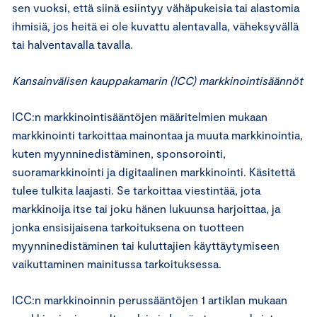
sen vuoksi, että siinä esiintyy vähäpukeisia tai alastomia
ihmisiä, jos heitä ei ole kuvattu alentavalla, väheksyvällä
tai halventavalla tavalla.
Kansainvälisen kauppakamarin (ICC) markkinointisäännöt
ICC:n markkinointisääntöjen määritelmien mukaan
markkinointi tarkoittaa mainontaa ja muuta markkinointia,
kuten myynninedistäminen, sponsorointi,
suoramarkkinointi ja digitaalinen markkinointi. Käsitettä
tulee tulkita laajasti. Se tarkoittaa viestintää, jota
markkinoija itse tai joku hänen lukuunsa harjoittaa, ja
jonka ensisijaisena tarkoituksena on tuotteen
myynninedistäminen tai kuluttajien käyttäytymiseen
vaikuttaminen mainitussa tarkoituksessa.
ICC:n markkinoinnin perussääntöjen 1 artiklan mukaan