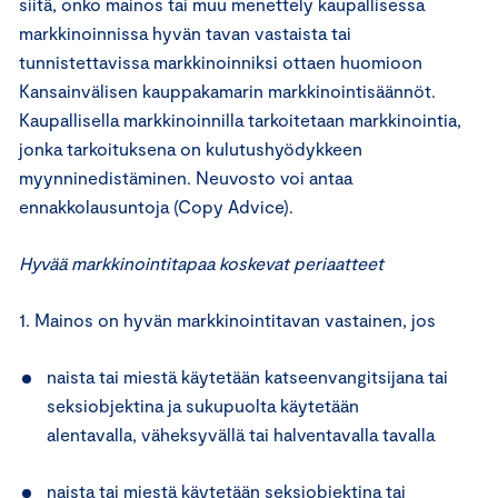
siitä, onko mainos tai muu menettely kaupallisessa
markkinoinnissa hyvän tavan vastaista tai
tunnistettavissa markkinoinniksi ottaen huomioon
Kansainvälisen kauppakamarin markkinointisäännöt.
Kaupallisella markkinoinnilla tarkoitetaan markkinointia,
jonka tarkoituksena on kulutushyödykkeen
myynninedistäminen. Neuvosto voi antaa
ennakkolausuntoja (Copy Advice).
Hyvää markkinointitapaa koskevat periaatteet
1. Mainos on hyvän markkinointitavan vastainen, jos
naista tai miestä käytetään katseenvangitsijana tai
seksiobjektina ja sukupuolta käytetään
alentavalla, väheksyvällä tai halventavalla tavalla
naista tai miestä käytetään seksiobjektina tai