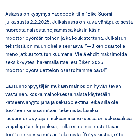
Asiassa on kysymys Facebook-tilin ”Bike Suomi”
julkaisusta 2.2.2025. Julkaisussa on kuva vähäpukeisesta
nuoresta naisesta nojaamassa kaksin käsin
moottoripyörään toinen jalka koukistettuna. Julkaisun
tekstissä on muun ohella seuraava: ”--Biken osastolla
meno jatkuu totutun kuumana. Vielä ehdit maksimoida
seksikkyytesi hakemalla itsellesi Biken 2025
moottoripyöräluettelon osastoltamme 6a70!”
Lausunnonpyytäjän mukaan mainos on hyvän tavan
vastainen, koska mainoksessa naista käytetään
katseenvangitsijana ja seksiobjektina, eikä sillä ole
tuotteen kanssa mitään tekemistä. Lisäksi
lausunnonpyytäjän mukaan mainoksessa on seksuaalisia
vihjailuja tahi lupauksia, joilla ei ole mainostettavan
tuotteen kanssa mitään tekemistä. Yritys kiistää, että