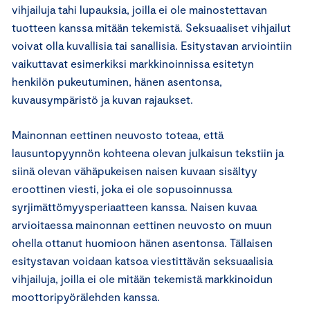
vihjailuja tahi lupauksia, joilla ei ole mainostettavan
tuotteen kanssa mitään tekemistä. Seksuaaliset vihjailut
voivat olla kuvallisia tai sanallisia. Esitystavan arviointiin
vaikuttavat esimerkiksi markkinoinnissa esitetyn
henkilön pukeutuminen, hänen asentonsa,
kuvausympäristö ja kuvan rajaukset.
Mainonnan eettinen neuvosto toteaa, että
lausuntopyynnön kohteena olevan julkaisun tekstiin ja
siinä olevan vähäpukeisen naisen kuvaan sisältyy
eroottinen viesti, joka ei ole sopusoinnussa
syrjimättömyysperiaatteen kanssa. Naisen kuvaa
arvioitaessa mainonnan eettinen neuvosto on muun
ohella ottanut huomioon hänen asentonsa. Tällaisen
esitystavan voidaan katsoa viestittävän seksuaalisia
vihjailuja, joilla ei ole mitään tekemistä markkinoidun
moottoripyörälehden kanssa.