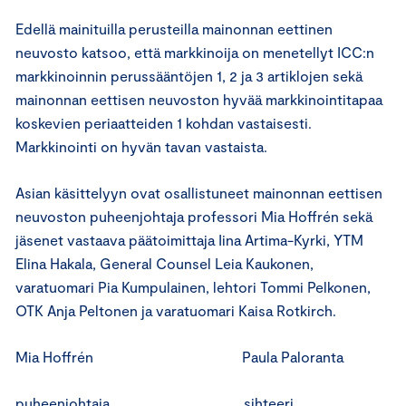
Edellä mainituilla perusteilla mainonnan eettinen
neuvosto katsoo, että markkinoija on menetellyt ICC:n
markkinoinnin perussääntöjen 1, 2 ja 3 artiklojen sekä
mainonnan eettisen neuvoston hyvää markkinointitapaa
koskevien periaatteiden 1 kohdan vastaisesti.
Markkinointi on hyvän tavan vastaista.
Asian käsittelyyn ovat osallistuneet mainonnan eettisen
neuvoston puheenjohtaja professori Mia Hoffrén sekä
jäsenet vastaava päätoimittaja Iina Artima-Kyrki, YTM
Elina Hakala, General Counsel Leia Kaukonen,
varatuomari Pia Kumpulainen, lehtori Tommi Pelkonen,
OTK Anja Peltonen ja varatuomari Kaisa Rotkirch.
Mia Hoffrén Paula Paloranta
puheenjohtaja sihteeri