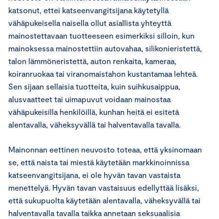
katsonut, ettei katseenvangitsijana käytetyllä
vähäpukeisella naisella ollut asiallista yhteyttä
mainostettavaan tuotteeseen esimerkiksi silloin, kun
mainoksessa mainostettiin autovahaa, silikonieristettä,
talon lämmöneristettä, auton renkaita, kameraa,
koiranruokaa tai viranomaistahon kustantamaa lehteä.
Sen sijaan sellaisia tuotteita, kuin suihkusaippua,
alusvaatteet tai uimapuvut voidaan mainostaa
vähäpukeisilla henkilöillä, kunhan heitä ei esitetä
alentavalla, väheksyvällä tai halventavalla tavalla.
Mainonnan eettinen neuvosto toteaa, että yksinomaan
se, että naista tai miestä käytetään markkinoinnissa
katseenvangitsijana, ei ole hyvän tavan vastaista
menettelyä. Hyvän tavan vastaisuus edellyttää lisäksi,
että sukupuolta käytetään alentavalla, väheksyvällä tai
halventavalla tavalla taikka annetaan seksuaalisia