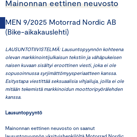
Mainonnan eettinen neuvosto
MEN 9/2025 Motorrad Nordic AB
(Bike-aikakauslehti)
LAUSUNTOTIIVISTELMÄ: Lausuntopyynnön kohteena
olevan markkinointijulkaisun tekstiin ja vähäpukeisen
naisen kuvaan sisältyi eroottinen viesti, joka ei ole
sopusoinnussa syrjimättömyysperiaatteen kanssa.
Esitystapa viestittää seksuaalisia vihjailuja, joilla ei ole
mitään tekemistä markkinoidun moottoripyörälehden
kanssa.
Lausuntopyyntö
Mainonnan eettinen neuvosto on saanut
lausuntopyynnön yksityishenkilöltä Motorrad Nordic