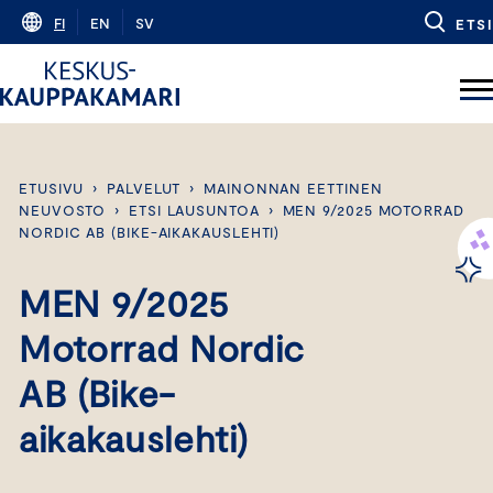
Skip
FI
EN
SV
ETSI
to
content
ETUSIVU
›
PALVELUT
›
MAINONNAN EETTINEN
NEUVOSTO
›
ETSI LAUSUNTOA
›
MEN 9/2025 MOTORRAD
NORDIC AB (BIKE-AIKAKAUSLEHTI)
MEN 9/2025
Motorrad Nordic
AB (Bike-
aikakauslehti)