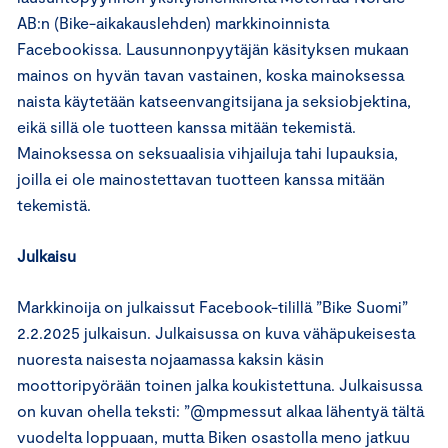
AB:n (Bike-aikakauslehden) markkinoinnista
Facebookissa. Lausunnonpyytäjän käsityksen mukaan
mainos on hyvän tavan vastainen, koska mainoksessa
naista käytetään katseenvangitsijana ja seksiobjektina,
eikä sillä ole tuotteen kanssa mitään tekemistä.
Mainoksessa on seksuaalisia vihjailuja tahi lupauksia,
joilla ei ole mainostettavan tuotteen kanssa mitään
tekemistä.
Julkaisu
Markkinoija on julkaissut Facebook-tilillä ”Bike Suomi”
2.2.2025 julkaisun. Julkaisussa on kuva vähäpukeisesta
nuoresta naisesta nojaamassa kaksin käsin
moottoripyörään toinen jalka koukistettuna. Julkaisussa
on kuvan ohella teksti: ”@mpmessut alkaa lähentyä tältä
vuodelta loppuaan, mutta Biken osastolla meno jatkuu