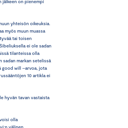
n jälkeen on pienempi
 muun yhteisön oikeuksia.
uojaa myös muun muassa
tyvää tai toisen
ibeliuksella ei ole sadan
ssä tilanteissa olla
n sadan markan setelissä
ä good will –arvoa, jota
ussääntöjen 10 artikla ei
e hyvän tavan vastaista
oisi olla
yj:n välinen