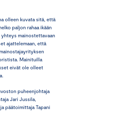
 olleen kuvata sitä, että
melko paljon rahaa ikään
n yhteys mainostettavaan
et ajattelemaan, että
 mainostajayrityksen
istista. Mainituilla
set eivät ole olleet
a.
euvoston puheenjohtaja
aja Jari Jussila,
ja päätoimittaja Tapani