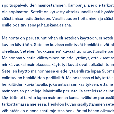
sijoituspalveluiden mainostaminen. Kampanjalla ei ole tarkoit
ole sopimaton. Setelit on kytketty yhteiskunnallisesti hyvää
säästämisen edistämiseen. Varallisuuden hoitaminen ja sääs
esille positiivisena ja hauskana asiana.
Mainonta on perustunut rahan eli setelien käyttöön, ei setel
kuvien käyttöön. Setelien kuvissa esiintyvät henkilöt eivät ol
oleellisia. Setelien ”nukkuminen” kuvaa huonotuottoisille pankk
Mainonnan viestin välittyminen on edellyttänyt, että kuvat a
minkä vuoksi mainoksessa käytetyt kuvat ovat selkeästi tunni
Setelien käyttö mainonnassa ei edellytä erillistä lupaa Suome
esiintyvien henkilöiden perillisiltä. Mainoksessa ei käytettä s
henkilöiden kuvia tavalla, joka antaisi sen käsityksen, että he
mainostajan palveluja. Mainituilla perusteilla seteleissä esii
käyttöön ei tarvita lupaa mainonnan kansainvälisten perussää
tarkoittamassa mielessä. Henkilön kuvan sisällyttäminen sete
vähintäänkin olennaisesti rajoittaa henkilön tai hänen oikeu