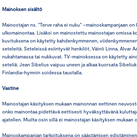
Mainoksen sisältö
Mainostajan ns. ”Terve raha ei nuku” –mainoskampanjaan on ku
ulkomainontaa. Lisäksi on mainostettu mainostajan omissa k
kuvituksena on käytetty kahdenkymmenen, viidenkymmenen
seteleitä. Seteleissä esiintyvät henkilöt, Väinö Linna, Alvar A
nukahtamassa tai nukkuvat. TV-mainoksessa on käytetty ain
seteliä: Jean Sibelius vaipuu uneen ja alkaa kuorsata Sibeli
Finlandia-hymnin soidessa taustalla.
Vastine
Mainostajan käsityksen mukaan mainonnan eettinen neuvosto 
onko mainontaa pidettävä eettisesti hyväksyttävänä kuluttaja
ajatellen. Muilta osin sillä ei mainostajan käsityksen mukaan o
Mainoskampanjan tarkoituksena on säästämisen edistäminen 