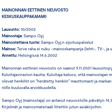
MAINONNAN EETTINEN NEUVOSTO
KESKUSKAUPPAKAMARI
Lausunto:
10/2002
Mainostaja:
Sampo Oyj
Mainostettava tuote:
Sampo Oyj:n sijoituspalvelut
Mainos:
Terve raha ei nuku –mainoskampanja (lehti-, TV-, ja 
Annettu:
Helsingissä 14.6.2002
Mainonnan eettinen neuvosto on saanut 9.11.2001 lausuntopy
Kuluttajaviraston kautta. Kuluttaja katsoo, että mainostajan 
olevat henkilöt on ”herätetty henkiin” mauttomasti ja markan 
niille kuuluvalla arvokkuudella.
Sampo Oyj (mainostaja) on antanut neuvostolle päivätyn 14.
Kirjelmät ja mainosmateriaali liitettiin jutun asiakirjoihin.