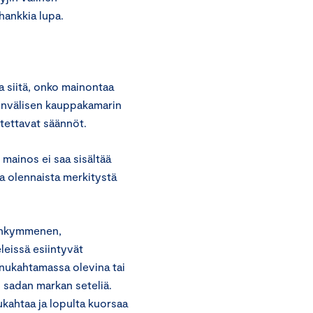
hankkia lupa.
 siitä, onko mainontaa
invälisen kauppakamarin
tettavat säännöt.
mainos ei saa sisältää
sa olennaista merkitystä
denkymmenen,
eissä esiintyvät
t nukahtamassa olevina tai
sadan markan seteliä.
kahtaa ja lopulta kuorsaa