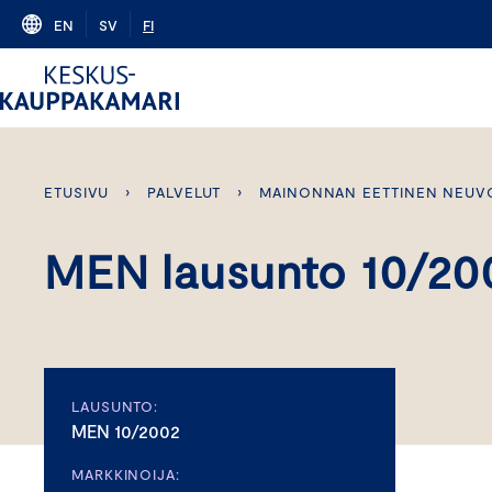
Skip
EN
SV
FI
to
content
ETUSIVU
›
PALVELUT
›
MAINONNAN EETTINEN NEUV
MEN lausunto 10/20
LAUSUNTO:
MEN 10/2002
MARKKINOIJA: