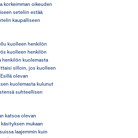
taa korkeimman oikeuden
seen seteliin estää
etelin kaupalliseen
ellu kuolleen henkilön
yös kuolleen henkilön
a henkilön kuolemasta
taisi silloin, jos kuolleen
Esillä olevan
ksen kuolemasta kulunut
istensä suhteellisen
an katsoa olevan
n käsityksen mukaan
isuissa laajemmin kuin