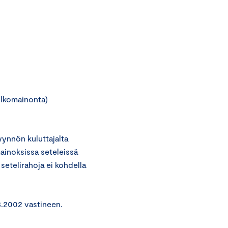
ulkomainonta)
ynnön kuluttajalta
mainoksissa seteleissä
setelirahoja ei kohdella
3.2002 vastineen.