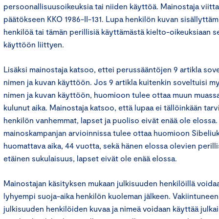
persoonallisuusoikeuksia tai niiden käyttöä. Mainostaja viit
päätökseen KKO 1986-II-131. Lupa henkilön kuvan sisällyttämi
henkilöä tai tämän perillisiä käyttämästä kielto-oikeuksiaan s
käyttöön liittyen.
Lisäksi mainostaja katsoo, ettei perussääntöjen 9 artikla sov
nimen ja kuvan käyttöön. Jos 9 artikla kuitenkin soveltuisi m
nimen ja kuvan käyttöön, huomioon tulee ottaa muun muass
kulunut aika. Mainostaja katsoo, että lupaa ei tällöinkään tarvit
henkilön vanhemmat, lapset ja puoliso eivät enää ole elossa. 
mainoskampanjan arvioinnissa tulee ottaa huomioon Sibeliu
huomattava aika, 44 vuotta, sekä hänen elossa olevien perill
etäinen sukulaisuus, lapset eivät ole enää elossa.
Mainostajan käsityksen mukaan julkisuuden henkilöillä voida
lyhyempi suoja-aika henkilön kuoleman jälkeen. Vakiintunee
julkisuuden henkilöiden kuvaa ja nimeä voidaan käyttää julka