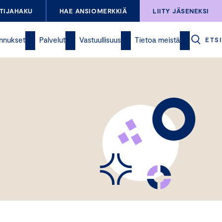
TIJAHAKU
HAE ANSIOMERKKIÄ
LIITY JÄSENEKSI
nnukset
Palvelut
Vastuullisuus
Tietoa meistä
ETSI