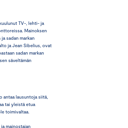
ulunut TV-, lehti- ja
onttoreissa. Mainoksen
 ja sadan markan
alto ja Jean Sibelius, ovat
oastaan sadan markan
uksen säveltämän
antaa lausuntoja siitä,
a tai yleistä etua
le toimivaltaa.
ja mainostajan