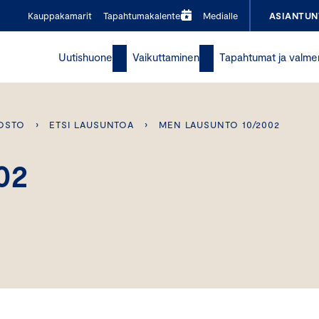
Kauppakamarit
Tapahtumakalenteri
Medialle
ASIANTUN
Uutishuone
Vaikuttaminen
Tapahtumat ja valme
OSTO
›
ETSI LAUSUNTOA
›
MEN LAUSUNTO 10/2002
02