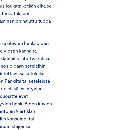
us loukata ketään eikä se
n tarkoitukseen,
täminen on haluttu tuoda
issä olevien henkilöiden
e viestin kannalta
itileille jätettyä rahaa.
ssosioidaan seteleihin,
stettavissa seteleiksi.
n Pankilta tai seteleissä
eteleissä esiintyvien
 suosittelevat
ntyvien henkilöiden kuvien
ntöjen 9 artiklan
liin konsumoi tai
denomistajiensa