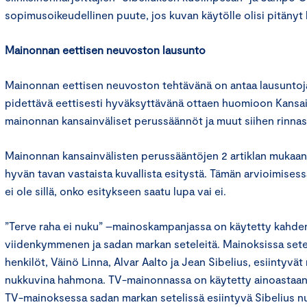
sopimusoikeudellinen puute, jos kuvan käytölle olisi pitänyt 
Mainonnan eettisen neuvoston lausunto
Mainonnan eettisen neuvoston tehtävänä on antaa lausuntoja
pidettävä eettisesti hyväksyttävänä ottaen huomioon Kansa
mainonnan kansainväliset perussäännöt ja muut siihen rinnas
Mainonnan kansainvälisten perussääntöjen 2 artiklan mukaan 
hyvän tavan vastaista kuvallista esitystä. Tämän arvioimises
ei ole sillä, onko esitykseen saatu lupa vai ei.
”Terve raha ei nuku” –mainoskampanjassa on käytetty kah
viidenkymmenen ja sadan markan seteleitä. Mainoksissa setel
henkilöt, Väinö Linna, Alvar Aalto ja Jean Sibelius, esiintyvä
nukkuvina hahmona. TV-mainonnassa on käytetty ainoastaan 
TV-mainoksessa sadan markan setelissä esiintyvä Sibelius nu