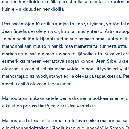
muiden henkilöiden ja tällä perusteella suojan tarve kuolema
kuin ei-julkisuuden henkilöillä.
Perussääntöjen 10 artikla suojaa toisen yrityksen, yhtiön tai
Jean Sibelius ei ole yritys, yhtiö tai muu yhteisö. Artikla s
toisen henkilön tekijänoikeuden suojaamaan omaisuuteen liit
mainonnallaan muutoin hankkimaa mainetta tai tunnettuutta. S
markan setelissä olevaan kuvaan tekijänoikeutta. Kuva voi eräi
esimerkiksi nimeen verrattava suojan kohde. Jean Sibeliukse
olevaan kuvaan ei sellaisenaan voida katsoa liittyvän erityist
mainostaja olisi hyödyntänyt esillä olevassa tapauksessa. Per
sovellu esillä olevaan tapaukseen.
Mainostajan mukaan seteleiden vähäinen muokkaaminen ei ol
eikä siten perussääntöjen 2 artiklan vastaista.
Mainostaja toteaa, että ainoa moitittava seikka mainonnassa v
elinkeinonharjoittajien ”Sibeliuksen kuolinpesän” ja Sampo O