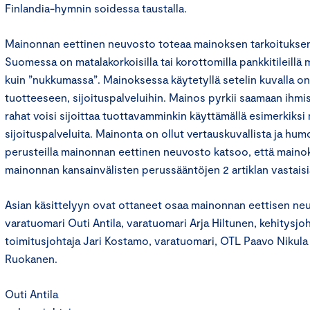
Finlandia-hymnin soidessa taustalla.
Mainonnan eettinen neuvosto toteaa mainoksen tarkoituksena
Suomessa on matalakorkoisilla tai korottomilla pankkitileillä 
kuin ”nukkumassa”. Mainoksessa käytetyllä setelin kuvalla o
tuotteeseen, sijoituspalveluihin. Mainos pyrkii saamaan ihmis
rahat voisi sijoittaa tuottavamminkin käyttämällä esimerkiksi
sijoituspalveluita. Mainonta on ollut vertauskuvallista ja humor
perusteilla mainonnan eettinen neuvosto katsoo, että mainok
mainonnan kansainvälisten perussääntöjen 2 artiklan vastaisi
Asian käsittelyyn ovat ottaneet osaa mainonnan eettisen n
varatuomari Outi Antila, varatuomari Arja Hiltunen, kehitysjoht
toimitusjohtaja Jari Kostamo, varatuomari, OTL Paavo Nikula 
Ruokanen.
Outi Antila