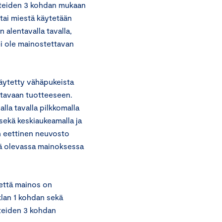
tteiden 3 kohdan mukaan
 tai miestä käytetään
 alentavalla tavalla,
 ei ole mainostettavan
äytetty vähäpukeista
ettavaan tuotteeseen.
lla tavalla pilkkomalla
sekä keskiaukeamalla ja
an eettinen neuvosto
sä olevassa mainoksessa
 että mainos on
klan 1 kohdan sekä
teiden 3 kohdan