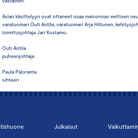
vastainen.
Asian käsittelyyn ovat ottaneet osaa mainonnan eettisen n
varatuomari Outi Antila, varatuomari Arja Hiltunen, kehitysjoht
toimitusjohtaja Jari Kostamo.
Outi Antila
puheenjohtaja
Paula Paloranta
sihteeri
tishuone
Julkaisut
Vaikuttami