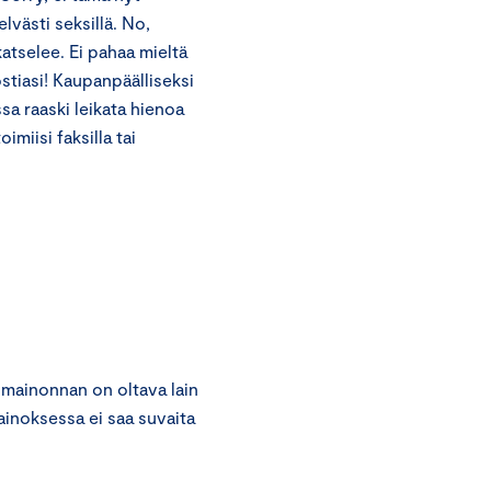
västi seksillä. No,
katselee. Ei pahaa mieltä
stiasi! Kaupanpäälliseksi
ssa raaski leikata hienoa
imiisi faksilla tai
 mainonnan on oltava lain
ainoksessa ei saa suvaita