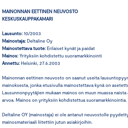
MAINONNAN EETTINEN NEUVOSTO
KESKUSKAUPPAKAMARI
Lausunto:
10/2003
Mainostaja:
Deltaline Oy
Mainostettava tuote:
Erilaiset kynät ja paidat
Mainos:
Yrityksiin kohdistettu suoramarkkinointi
Annettu:
Helsinki, 27.6.2003
Mainonnan eettinen neuvosto on saanut useita lausuntopyyn
mainoksesta, jonka etusivulla mainostettava kynä on asetettu 
Lausunnonpyytäjien mukaan mainos on muun muassa naista al
arvoa. Mainos on yrityksiin kohdistettua suoramarkkinointia.
Deltaline OY (mainostaja) ei ole antanut neuvostolle pyydettyä
mainosmateriaali liitettiin jutun asiakirjoihin.