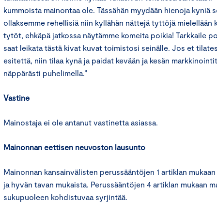
kummoista mainontaa ole. Tässähän myydään hienoja kyniä sel
ollaksemme rehellisiä niin kyllähän nättejä tyttöjä mielellään 
tytöt, ehkäpä jatkossa näytämme komeita poikia! Tarkkaile po
saat leikata tästä kivat kuvat toimistosi seinälle. Jos et tilate
esitettä, niin tilaa kynä ja paidat kevään ja kesän markkinointito
näppärästi puhelimella.”
Vastine
Mainostaja ei ole antanut vastinetta asiassa.
Mainonnan eettisen neuvoston lausunto
Mainonnan kansainvälisten perussääntöjen 1 artiklan mukaan
ja hyvän tavan mukaista. Perussääntöjen 4 artiklan mukaan m
sukupuoleen kohdistuvaa syrjintää.