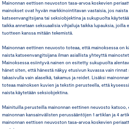
Mainonnan eettisen neuvoston tasa-arvoa koskevien periaa
mainokset ovat hyvän markkinointitavan vastaisia, jos naista
katseenvangitsijana tai seksiobjektina ja sukupuolta käytetään
taikka annetaan seksuaalisia vihjailuja taikka lupauksia, joilla
tuotteen kanssa mitään tekemistä.
Mainonnan eettinen neuvosto toteaa, että mainoksessa on k
naista katseenvangitsijana ilman asiallista yhteyttä mainost
Mainoksessa esiintyvä nainen on esitetty sukupuolta alentava
hänet siten, että hänestä näkyy etusivun kuvassa vain rinnat 
takasivulla vain alaselkä, takamus ja reidet. Lisäksi mainonn
toteaa mainoksen kuvien ja tekstin perusteella, että kysees
naista käytetään seksiobjektina.
Mainituilla perusteilla mainonnan eettinen neuvosto katsoo,
mainonnan kansainvälisten perussääntöjen 1 artiklan ja 4 arti
mainonnan eettisen neuvoston tasa-arvoa koskevien periaat