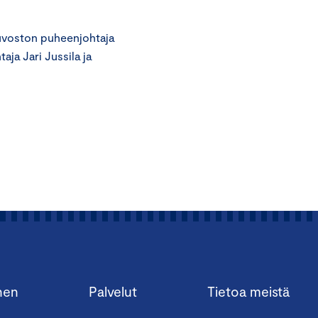
euvoston puheenjohtaja
aja Jari Jussila ja
nen
Palvelut
Tietoa meistä