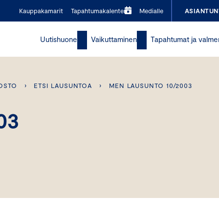
Kauppakamarit
Tapahtumakalenteri
Medialle
ASIANTUN
Uutishuone
Vaikuttaminen
Tapahtumat ja valme
OSTO
›
ETSI LAUSUNTOA
›
MEN LAUSUNTO 10/2003
03