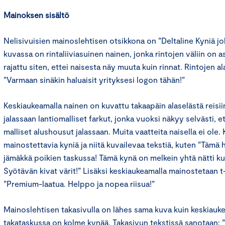
Mainoksen sisältö
Nelisivuisien mainoslehtisen otsikkona on ”Deltaline Kyniä jo
kuvassa on rintaliiviasuinen nainen, jonka rintojen väliin on 
rajattu siten, ettei naisesta näy muuta kuin rinnat. Rintojen al
”Varmaan sinäkin haluaisit yrityksesi logon tähän!”
Keskiaukeamalla nainen on kuvattu takaapäin alaselästä reisii
jalassaan lantiomalliset farkut, jonka vuoksi näkyy selvästi, et
malliset alushousut jalassaan. Muita vaatteita naisella ei ole.
mainostettavia kyniä ja niitä kuvailevaa tekstiä, kuten ”Tämä 
jämäkkä poikien taskussa! Tämä kynä on melkein yhtä nätti ku
Syötävän kivat värit!” Lisäksi keskiaukeamalla mainostetaan t-
”Premium-laatua. Helppo ja nopea riisua!”
Mainoslehtisen takasivulla on lähes sama kuva kuin keskiauke
takataskussa on kolme kynää. Takasivun tekstissä sanotaan: ”