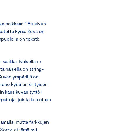
ka paikkaan.” Etusivun
asetettu kynä. Kuva on
apuolella on teksti:
n saakka. Naisella on
tä naisella on string-
 Kuvan ympärillä on
hieno kynä on erityisen
in kansikuvan tyttö!
paitoja, joista kerrotaan
amalla, mutta farkkujen
Sorry, ei tämä nyt