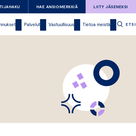
TIJAHAKU
HAE ANSIOMERKKIÄ
LIITY JÄSENEKSI
nnukset
Palvelut
Vastuullisuus
Tietoa meistä
ETSI