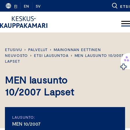
Skip
FI
EN
SV
ETSI
to
content
ETUSIVU
›
PALVELUT
›
MAINONNAN EETTINEN
NEUVOSTO
›
ETSI LAUSUNTOA
›
MEN LAUSUNTO 10/2007
LAPSET
MEN lausunto
10/2007 Lapset
LAUSUNTO:
MEN 10/2007