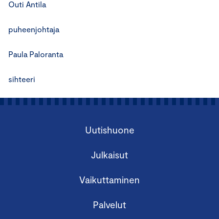
Outi Antila
puheenjohtaja
Paula Paloranta
sihteeri
Uutishuone
Julkaisut
Vaikuttaminen
Palvelut