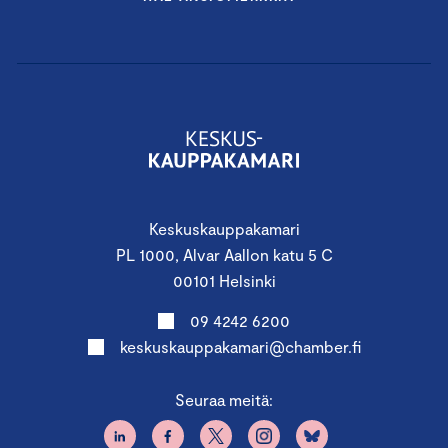
Keskuskauppakamari
PL 1000, Alvar Aallon katu 5 C
00101 Helsinki
09 4242 6200
keskuskauppakamari@chamber.fi
Seuraa meitä: