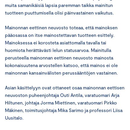
muita samanikäisiä lapsia paremman taikka mainitun
tuotteen puuttumisella olisi päinvastainen vaikutus.
Mainonnan eettinen neuvosto toteaa, että mainoksen
pääosassa on itse mainostettavan tuotteen esittely.
Mainoksessa ei korosteta asiattomalla tavalla tai
huomiota herättävästi lelun statusarvoa. Mainitulla
perusteella mainonnan eettinen neuvosto mainosta
kokonaisuutena arvostellen katsoo, että mainos ei ole
mainonnan kansainvälisten perussääntöjen vastainen.
Asian käsittelyyn ovat ottaneet osaa mainonnan eettisen
neuvoston puheenjohtaja Outi Antila, varatuomari Arja
Hiltunen, johtaja Jorma Miettinen, varatuomari Pirkko
Mäkinen, toimitusjohtaja Mika Sarimo ja professori Liisa
Uusitalo.