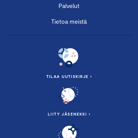
Palvelut
Tietoa meistä
TILAA UUTISKIRJE ›
LIITY JÄSENEKSI ›