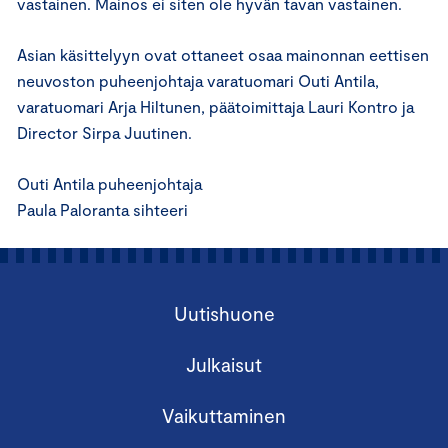
vastainen. Mainos ei siten ole hyvän tavan vastainen.
Asian käsittelyyn ovat ottaneet osaa mainonnan eettisen
neuvoston puheenjohtaja varatuomari Outi Antila,
varatuomari Arja Hiltunen, päätoimittaja Lauri Kontro ja
Director Sirpa Juutinen.
Outi Antila puheenjohtaja
Paula Paloranta sihteeri
Uutishuone
Julkaisut
Vaikuttaminen