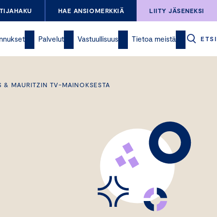
TIJAHAKU
HAE ANSIOMERKKIÄ
LIITY JÄSENEKSI
nnukset
Palvelut
Vastuullisuus
Tietoa meistä
ETSI
S & MAURITZIN TV-MAINOKSESTA