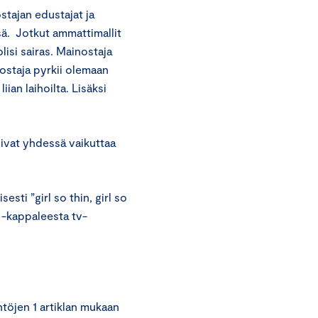
stajan edustajat ja
sä. Jotkut ammattimallit
 olisi sairas. Mainostaja
nostaja pyrkii olemaan
ian laihoilta. Lisäksi
sivat yhdessä vaikuttaa
sti ”girl so thin, girl so
 -kappaleesta tv-
töjen 1 artiklan mukaan