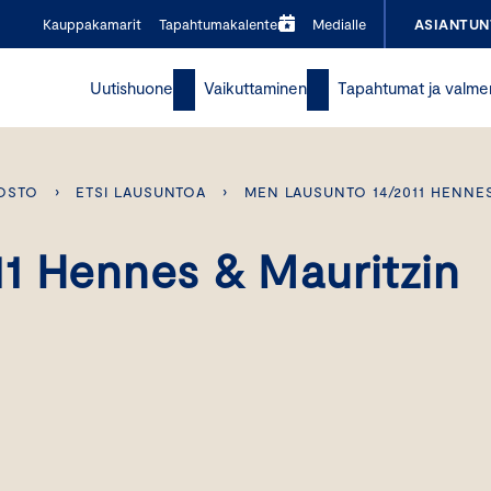
Kauppakamarit
Tapahtumakalenteri
Medialle
ASIANTUN
Uutishuone
Vaikuttaminen
Tapahtumat ja valme
OSTO
›
ETSI LAUSUNTOA
›
MEN LAUSUNTO 14/2011 HENNE
1 Hennes & Mauritzin