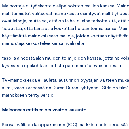
Mainostaja ei työskentele alipainoisten mallien kanssa. Maino
mallitoimistot valitsevat mainoksissa esiintyvät mallit yhdes
ovat laihoja, mutta se, että on laiha, ei aina tarkoita sitä, että
tiedostaa, että tämä asia koskettaa heidän toimialaansa. Mai
käyttämättä mainoksissaan malleja, joiden koetaan näyttävän li
mainostaja keskustelee kansainvälisellä
tasolla aiheesta alan muiden toimijoiden kanssa, jotta he voi
kyseiseen epäkohtaan entistä paremmin tulevaisuudessa.
TV-mainoksessa ei lauleta lausunnon pyytäjän väitteen mukaise
slim”, vaan kyseessä on Duran Duran -yhtyeen ”Girls on film”
mainokseen tehty versio.
Mainonnan eettisen neuvoston lausunto
Kansainvälisen kauppakamarin (ICC) markkinoinnin perussään