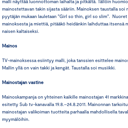
malli näyttää luonnottoman laihalta ja pitkältä. Tällöin huomio
mainostettavan takin sijasta sääriin. Mainoksen taustalla soi 
pyytäjän mukaan lauletaan ”Girl so thin, girl so slim”. Nuoret
mainoksesta ja miettiä, pitääkö heidänkin laihduttaa itsensä
naisen kaltaiseksi.
Mainos
TV-mainoksessa esiintyy malli, joka tanssien esittelee mainos
Mallin yllä on vain takki ja kengät. Taustalla soi musiikki.
Mainostajan vastine
Mainoskampanja on yhteinen kaikille mainostajan 41 markkina
esitetty Sub tv-kanavalla 19.8.–24.8.2011. Mainonnan tarkoitu
mainostajan valikoiman tuotteita parhaalla mahdollisella taval
myymälöihin.