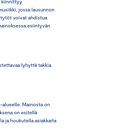
 kiinnittyy
musiikki, jossa lausunnon
 tytöt voivat ahdistua
 mainoksessa esiintyvän
tettavaa lyhyttä takkia.
-alueelle. Mainosta on
ksena on esitellä
la ja houkutella asiakkaita