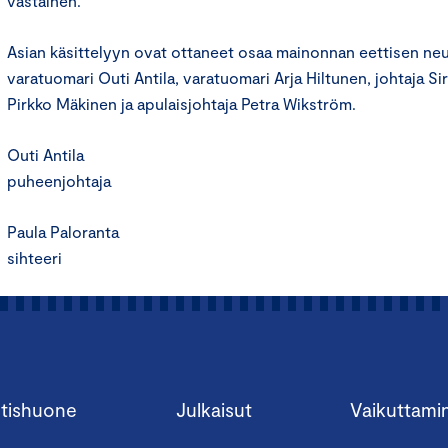
vastainen.
Asian käsittelyyn ovat ottaneet osaa mainonnan eettisen n
varatuomari Outi Antila, varatuomari Arja Hiltunen, johtaja S
Pirkko Mäkinen ja apulaisjohtaja Petra Wikström.
Outi Antila
puheenjohtaja
Paula Paloranta
sihteeri
tishuone
Julkaisut
Vaikuttami