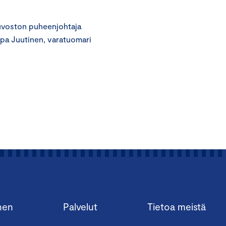
euvoston puheenjohtaja
irpa Juutinen, varatuomari
nen
Palvelut
Tietoa meistä