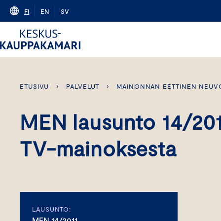
Skip
FI
EN
SV
to
content
ETUSIVU
›
PALVELUT
›
MAINONNAN EETTINEN NEUV
MEN lausunto 14/201
TV-mainoksesta
LAUSUNTO:
MEN 14/2011