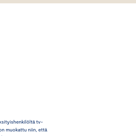
ityishenkilöltä tv-
n muokattu niin, että