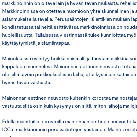
markkinoinnin on oltava lain ja hyvän tavan mukaista, rehelli
Markkinoinnissa on otettava huomioon yhteiskunnallinen ja 
asianmukaisella tavalla. Perussääntöjen 18 artiklan mukaan laps
kohdistetussa tai heitä esittävässä markkinoinnissa on nouda
huolellisuutta. Tällaisessa viestinnässä tulee kunnioittaa myö
käyttäytymistä ja elämäntapaa.
Mainoksessa esiintyy hoikka naismalli ja taustamusiikkina soi 
kappaleen muunnelma. Mainonnan eettinen neuvosto toteaa, e
ole sillä tavoin poikkeuksellisen laiha, että kyseisen kaltaisen
hyvän tavan vastaista.
Mainonnan eettinen neuvosto kuitenkin korostaa mainostajan
vastuuta siltä osin kuin kysymys on siitä, miten laihoja malle
Edellä mainituilla perusteilla mainonnan eettinen neuvosto ka
ICC:n markkinoinnin perussääntöjen vastainen. Mainos ei sit