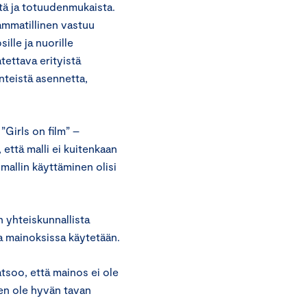
stä ja totuudenmukaista.
ammatillinen vastuu
ille ja nuorille
tettava erityistä
nteistä asennetta,
”Girls on film” –
ttä malli ei kuitenkaan
 mallin käyttäminen olisi
 yhteiskunnallista
ja mainoksissa käytetään.
tsoo, että mainos ei ole
en ole hyvän tavan