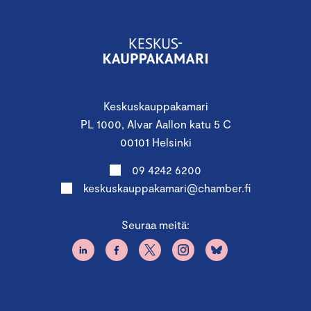
Keskuskauppakamari
PL 1000, Alvar Aallon katu 5 C
00101 Helsinki
09 4242 6200
keskuskauppakamari@chamber.fi
Seuraa meitä: