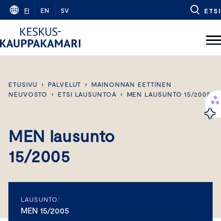
Skip
FI
EN
SV
ETSI
to
content
ETUSIVU
›
PALVELUT
›
MAINONNAN EETTINEN
NEUVOSTO
›
ETSI LAUSUNTOA
›
MEN LAUSUNTO 15/2005
MEN lausunto
15/2005
LAUSUNTO:
MEN 15/2005