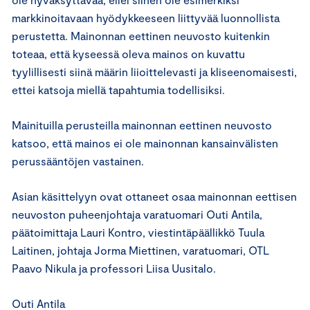
markkinoitavaan hyödykkeeseen liittyvää luonnollista
perustetta. Mainonnan eettinen neuvosto kuitenkin
toteaa, että kyseessä oleva mainos on kuvattu
tyylillisesti siinä määrin liioittelevasti ja kliseenomaisesti,
ettei katsoja miellä tapahtumia todellisiksi.
Mainituilla perusteilla mainonnan eettinen neuvosto
katsoo, että mainos ei ole mainonnan kansainvälisten
perussääntöjen vastainen.
Asian käsittelyyn ovat ottaneet osaa mainonnan eettisen
neuvoston puheenjohtaja varatuomari Outi Antila,
päätoimittaja Lauri Kontro, viestintäpäällikkö Tuula
Laitinen, johtaja Jorma Miettinen, varatuomari, OTL
Paavo Nikula ja professori Liisa Uusitalo.
Outi Antila