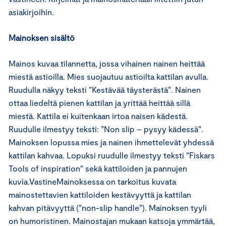
asiakirjoihin.
Mainoksen sisältö
Mainos kuvaa tilannetta, jossa vihainen nainen heittää
miestä astioilla. Mies suojautuu astioilta kattilan avulla.
Ruudulla näkyy teksti ”Kestävää täysterästä”. Nainen
ottaa liedeltä pienen kattilan ja yrittää heittää sillä
miestä. Kattila ei kuitenkaan irtoa naisen kädestä.
Ruudulle ilmestyy teksti: ”Non slip – pysyy kädessä”.
Mainoksen lopussa mies ja nainen ihmettelevät yhdessä
kattilan kahvaa. Lopuksi ruudulle ilmestyy teksti ”Fiskars
Tools of inspiration” sekä kattiloiden ja pannujen
kuvia.VastineMainoksessa on tarkoitus kuvata
mainostettavien kattiloiden kestävyyttä ja kattilan
kahvan pitävyyttä (”non-slip handle”). Mainoksen tyyli
on humoristinen. Mainostajan mukaan katsoja ymmärtää,