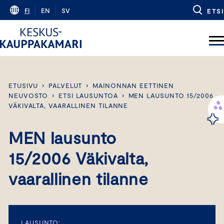
Skip
FI
EN
SV
ETSI
to
content
ETUSIVU
›
PALVELUT
›
MAINONNAN EETTINEN
NEUVOSTO
›
ETSI LAUSUNTOA
›
MEN LAUSUNTO 15/2006
VÄKIVALTA, VAARALLINEN TILANNE
MEN lausunto
15/2006 Väkivalta,
vaarallinen tilanne
LAUSUNTO: