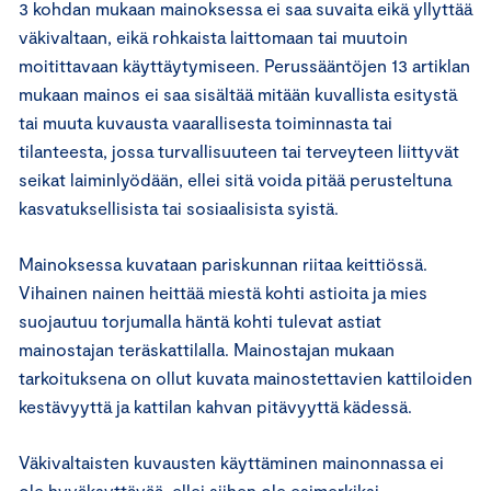
3 kohdan mukaan mainoksessa ei saa suvaita eikä yllyttää
väkivaltaan, eikä rohkaista laittomaan tai muutoin
moitittavaan käyttäytymiseen. Perussääntöjen 13 artiklan
mukaan mainos ei saa sisältää mitään kuvallista esitystä
tai muuta kuvausta vaarallisesta toiminnasta tai
tilanteesta, jossa turvallisuuteen tai terveyteen liittyvät
seikat laiminlyödään, ellei sitä voida pitää perusteltuna
kasvatuksellisista tai sosiaalisista syistä.
Mainoksessa kuvataan pariskunnan riitaa keittiössä.
Vihainen nainen heittää miestä kohti astioita ja mies
suojautuu torjumalla häntä kohti tulevat astiat
mainostajan teräskattilalla. Mainostajan mukaan
tarkoituksena on ollut kuvata mainostettavien kattiloiden
kestävyyttä ja kattilan kahvan pitävyyttä kädessä.
Väkivaltaisten kuvausten käyttäminen mainonnassa ei
ole hyväksyttävää, ellei siihen ole esimerkiksi