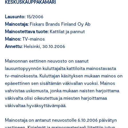
KESKUSKAUPPAKAMARI
Lausunto:
15/2006
Mainostaja:
Fiskars Brands Finland Oy Ab
Mainostettava tuote:
Kattilat ja pannut
Mainos:
TV-mainos
Annettu:
Helsinki, 30.10.2006
Mainonnan eettinen neuvosto on saanut
lausuntopyynnön kuluttajalta kattiloita mainostavasta
tv-mainoksesta. Kuluttajan käsityksen mukaan mainos on
epäeettinen sen sisältämän väkivallan vuoksi. Mainos
vahvistaa uskomusta, jonka mukaan naisten harjoittama
väkivalta olisi oikeutettua ja miesten harjoittamaa
väkivaltaa hyväksyttävämpää.
Mainostaja on antanut neuvostolle 6.10.2006 päivätyn
vastineen. Kirjelmät ja mainosmateriaali liitettiin jutun