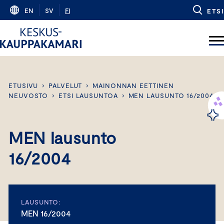
Skip
EN
SV
FI
ETSI
to
content
ETUSIVU
›
PALVELUT
›
MAINONNAN EETTINEN
NEUVOSTO
›
ETSI LAUSUNTOA
›
MEN LAUSUNTO 16/2004
MEN lausunto
16/2004
LAUSUNTO:
MEN 16/2004