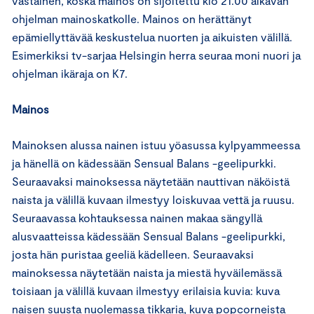
vastainen, koska mainos on sijoitettu klo 21.00 alkavan
ohjelman mainoskatkolle. Mainos on herättänyt
epämiellyttävää keskustelua nuorten ja aikuisten välillä.
Esimerkiksi tv-sarjaa Helsingin herra seuraa moni nuori ja
ohjelman ikäraja on K7.
Mainos
Mainoksen alussa nainen istuu yöasussa kylpyammeessa
ja hänellä on kädessään Sensual Balans -geelipurkki.
Seuraavaksi mainoksessa näytetään nauttivan näköistä
naista ja välillä kuvaan ilmestyy loiskuvaa vettä ja ruusu.
Seuraavassa kohtauksessa nainen makaa sängyllä
alusvaatteissa kädessään Sensual Balans -geelipurkki,
josta hän puristaa geeliä kädelleen. Seuraavaksi
mainoksessa näytetään naista ja miestä hyväilemässä
toisiaan ja välillä kuvaan ilmestyy erilaisia kuvia: kuva
naisen suusta nuolemassa tikkaria, kuva popcorneista