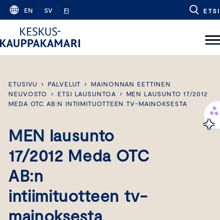
Skip
EN
SV
FI
ETSI
to
content
ETUSIVU
›
PALVELUT
›
MAINONNAN EETTINEN
NEUVOSTO
›
ETSI LAUSUNTOA
›
MEN LAUSUNTO 17/2012
MEDA OTC AB:N INTIIMITUOTTEEN TV-MAINOKSESTA
MEN lausunto
17/2012 Meda OTC
AB:n
intiimituotteen tv-
mainoksesta