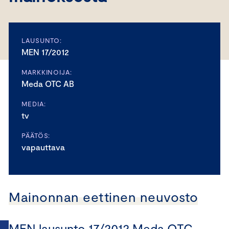
LAUSUNTO:
MEN 17/2012
MARKKINOIJA:
Meda OTC AB
MEDIA:
tv
PÄÄTÖS:
vapauttava
Mainonnan eettinen neuvosto
MEN lausunto 17/2012 Meda OTC