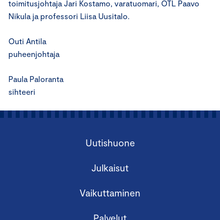
toimitusjohtaja Jari Kostamo, varatuomari, OTL Paavo
Nikula ja professori Liisa Uusitalo.
Outi Antila
puheenjohtaja
Paula Paloranta
sihteeri
Uutishuone
Julkaisut
Vaikuttaminen
Palvelut