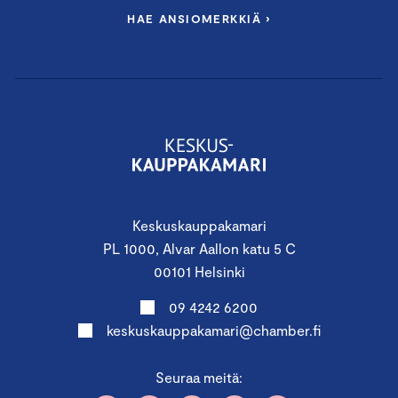
HAE ANSIOMERKKIÄ ›
Keskuskauppakamari
PL 1000, Alvar Aallon katu 5 C
00101 Helsinki
09 4242 6200
keskuskauppakamari@chamber.fi
Seuraa meitä: