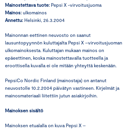
Mainostettava tuote:
Pepsi X -virvoitusjuoma
Mainos:
ulkomainos
Annettu:
Helsinki, 26.3.2004
Mainonnan eettinen neuvosto on saanut
lausuntopyynnön kuluttajalta Pepsi X –virvoitusjuoman
ulkomainoksesta. Kuluttajan mukaan mainos on
epäeettinen, koska mainostettavalla tuotteella ja
eroottisella kuvalla ei ole mitään yhteyttä keskenään.
PepsiCo Nordic Finland (mainostaja) on antanut
neuvostolle 10.2.2004 päivätyn vastineen. Kirjelmät ja
mainosmateriaali liitettiin jutun asiakirjoihin.
Mainoksen sisältö
Mainoksen etualalla on kuva Pepsi X –