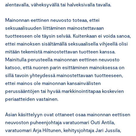
alentavalla, väheksyvällä tai halveksivalla tavalla.
Mainonnan eettinen neuvosto toteaa, ettei
seksuaalisuuden liittäminen mainostettavaan
tuotteeseen ole täysin selvää. Kuitenkaan ei voida sanoa,
ettei mainoksen sisältämällä seksuaalisella vihjeellä olisi
mitään tekemistä mainostettavan tuotteen kanssa.
Mainitulla perusteella mainonnan eettinen neuvosto
katsoo, että nuoren parin esittäminen mainoksessa on
sillä tavoin yhteydessä mainostettavaan tuotteeseen,
ettei mainos ole mainonnan kansainvälisten
perussääntöjen tai hyvää markkinointitapaa koskevien
periaatteiden vastainen.
Asian käsittelyyn ovat ottaneet osaa mainonnan eettisen
neuvoston puheenjohtaja varatuomari Outi Antila,
varatuomari Arja Hiltunen, kehitysjohtaja Jari Jussila,