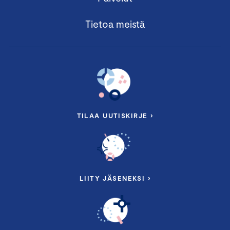
Tietoa meistä
TILAA UUTISKIRJE ›
LIITY JÄSENEKSI ›