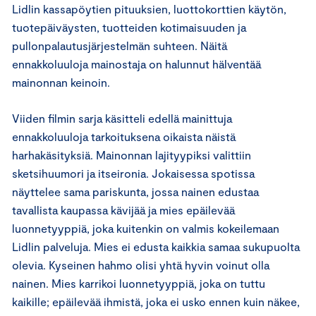
Lidlin kassapöytien pituuksien, luottokorttien käytön,
tuotepäiväysten, tuotteiden kotimaisuuden ja
pullonpalautusjärjestelmän suhteen. Näitä
ennakkoluuloja mainostaja on halunnut hälventää
mainonnan keinoin.
Viiden filmin sarja käsitteli edellä mainittuja
ennakkoluuloja tarkoituksena oikaista näistä
harhakäsityksiä. Mainonnan lajityypiksi valittiin
sketsihuumori ja itseironia. Jokaisessa spotissa
näyttelee sama pariskunta, jossa nainen edustaa
tavallista kaupassa kävijää ja mies epäilevää
luonnetyyppiä, joka kuitenkin on valmis kokeilemaan
Lidlin palveluja. Mies ei edusta kaikkia samaa sukupuolta
olevia. Kyseinen hahmo olisi yhtä hyvin voinut olla
nainen. Mies karrikoi luonnetyyppiä, joka on tuttu
kaikille; epäilevää ihmistä, joka ei usko ennen kuin näkee,