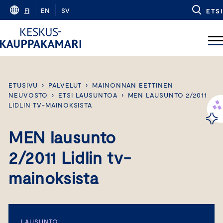
Skip
FI
EN
SV
ETSI
to
content
ETUSIVU
›
PALVELUT
›
MAINONNAN EETTINEN
NEUVOSTO
›
ETSI LAUSUNTOA
›
MEN LAUSUNTO 2/2011
LIDLIN TV-MAINOKSISTA
MEN lausunto
2/2011 Lidlin tv-
mainoksista
LAUSUNTO: