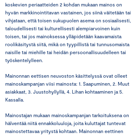
koskevien periaatteiden 2 kohdan mukaan mainos on
hyvän markkinointitavan vastainen, jos siinä väitetään tai
vihjataan, että toisen sukupuolen asema on sosiaalisesti,
taloudellisesti tai kulturellisesti alempiarvoinen kuin
toisen, tai jos mainoksessa ylläpidetään kaavamaista
roolikäsitystä siitä, mikä on tyypillistä tai tunnusomaista
naisille tai miehille tai heidän persoonallisuudelleen tai
työskentelylleen.
Mainonnan eettisen neuvoston käsittelyssä ovat olleet
mainoskampanjan viisi mainosta: 1. Saapuminen, 2. Muut
asiakkaat, 3. Juustohyllyllä, 4. Lihan kohtaaminen ja 5.
Kassalla.
Mainostajan mukaan mainoskampanjan tarkoituksena on
hälventää niitä ennakkoluuloja, joita kuluttajat tuntevat
mainostettavaa yritystä kohtaan. Mainonnan eettinen