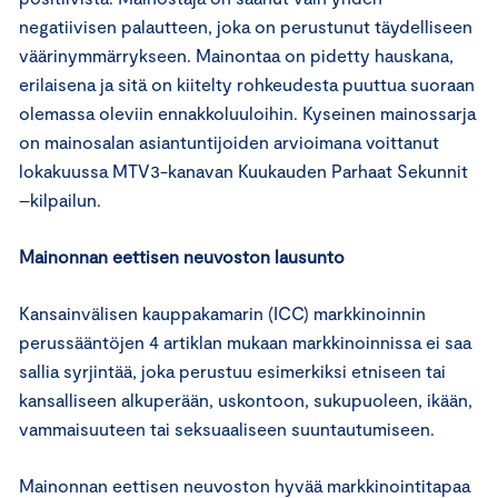
negatiivisen palautteen, joka on perustunut täydelliseen
väärinymmärrykseen. Mainontaa on pidetty hauskana,
erilaisena ja sitä on kiitelty rohkeudesta puuttua suoraan
olemassa oleviin ennakkoluuloihin. Kyseinen mainossarja
on mainosalan asiantuntijoiden arvioimana voittanut
lokakuussa MTV3-kanavan Kuukauden Parhaat Sekunnit
–kilpailun.
Mainonnan eettisen neuvoston lausunto
Kansainvälisen kauppakamarin (ICC) markkinoinnin
perussääntöjen 4 artiklan mukaan markkinoinnissa ei saa
sallia syrjintää, joka perustuu esimerkiksi etniseen tai
kansalliseen alkuperään, uskontoon, sukupuoleen, ikään,
vammaisuuteen tai seksuaaliseen suuntautumiseen.
Mainonnan eettisen neuvoston hyvää markkinointitapaa