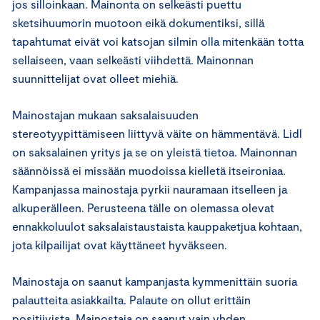
jos silloinkaan. Mainonta on selkeästi puettu
sketsihuumorin muotoon eikä dokumentiksi, sillä
tapahtumat eivät voi katsojan silmin olla mitenkään totta
sellaiseen, vaan selkeästi viihdettä. Mainonnan
suunnittelijat ovat olleet miehiä.
Mainostajan mukaan saksalaisuuden
stereotyypittämiseen liittyvä väite on hämmentävä. Lidl
on saksalainen yritys ja se on yleistä tietoa. Mainonnan
säännöissä ei missään muodoissa kielletä itseironiaa.
Kampanjassa mainostaja pyrkii nauramaan itselleen ja
alkuperälleen. Perusteena tälle on olemassa olevat
ennakkoluulot saksalaistaustaista kauppaketjua kohtaan,
jota kilpailijat ovat käyttäneet hyväkseen.
Mainostaja on saanut kampanjasta kymmenittäin suoria
palautteita asiakkailta. Palaute on ollut erittäin
positiivista. Mainostaja on saanut vain yhden