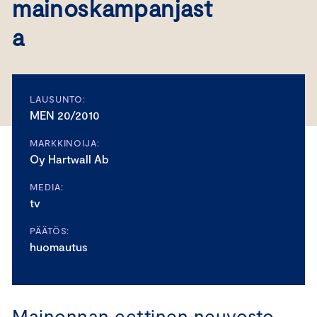
mainoskampanjast
a
LAUSUNTO:
MEN 20/2010
MARKKINOIJA:
Oy Hartwall Ab
MEDIA:
tv
PÄÄTÖS:
huomautus
Mainonnan eettinen neuvosto