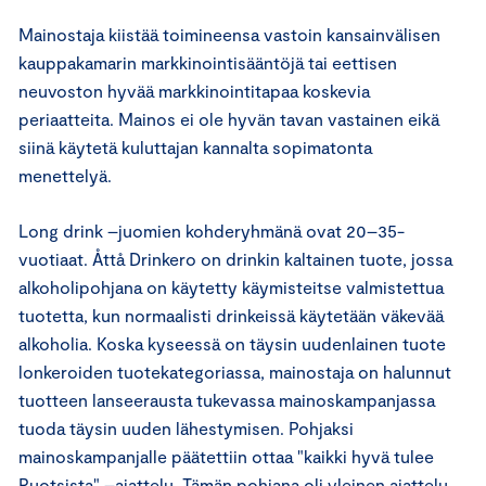
Mainostaja kiistää toimineensa vastoin kansainvälisen
kauppakamarin markkinointisääntöjä tai eettisen
neuvoston hyvää markkinointitapaa koskevia
periaatteita. Mainos ei ole hyvän tavan vastainen eikä
siinä käytetä kuluttajan kannalta sopimatonta
menettelyä.
Long drink –juomien kohderyhmänä ovat 20–35-
vuotiaat. Åttå Drinkero on drinkin kaltainen tuote, jossa
alkoholipohjana on käytetty käymisteitse valmistettua
tuotetta, kun normaalisti drinkeissä käytetään väkevää
alkoholia. Koska kyseessä on täysin uudenlainen tuote
lonkeroiden tuotekategoriassa, mainostaja on halunnut
tuotteen lanseerausta tukevassa mainoskampanjassa
tuoda täysin uuden lähestymisen. Pohjaksi
mainoskampanjalle päätettiin ottaa "kaikki hyvä tulee
Ruotsista" –ajattelu. Tämän pohjana oli yleinen ajattelu,