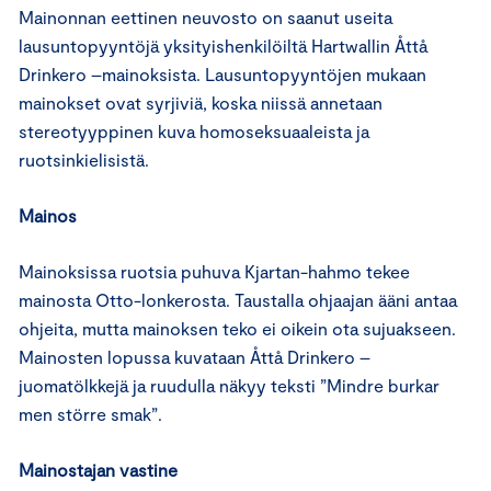
Mainonnan eettinen neuvosto on saanut useita
lausuntopyyntöjä yksityishenkilöiltä Hartwallin Åttå
Drinkero –mainoksista. Lausuntopyyntöjen mukaan
mainokset ovat syrjiviä, koska niissä annetaan
stereotyyppinen kuva homoseksuaaleista ja
ruotsinkielisistä.
Mainos
Mainoksissa ruotsia puhuva Kjartan-hahmo tekee
mainosta Otto-lonkerosta. Taustalla ohjaajan ääni antaa
ohjeita, mutta mainoksen teko ei oikein ota sujuakseen.
Mainosten lopussa kuvataan Åttå Drinkero –
juomatölkkejä ja ruudulla näkyy teksti ”Mindre burkar
men större smak”.
Mainostajan vastine