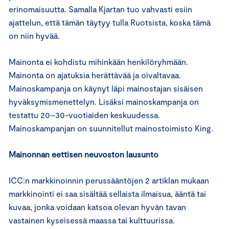
erinomaisuutta. Samalla Kjartan tuo vahvasti esiin
ajattelun, että tämän täytyy tulla Ruotsista, koska tämä
on niin hyvää.
Mainonta ei kohdistu mihinkään henkilöryhmään.
Mainonta on ajatuksia herättävää ja oivaltavaa.
Mainoskampanja on käynyt läpi mainostajan sisäisen
hyväksymismenettelyn. Lisäksi mainoskampanja on
testattu 20–30-vuotiaiden keskuudessa.
Mainoskampanjan on suunnitellut mainostoimisto King.
Mainonnan eettisen neuvoston lausunto
ICC:n markkinoinnin perussääntöjen 2 artiklan mukaan
markkinointi ei saa sisältää sellaista ilmaisua, ääntä tai
kuvaa, jonka voidaan katsoa olevan hyvän tavan
vastainen kyseisessä maassa tai kulttuurissa.