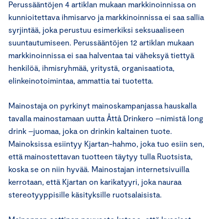
Perussääntöjen 4 artiklan mukaan markkinoinnissa on
kunnioitettava ihmisarvo ja markkinoinnissa ei saa sallia
syrjintää, joka perustuu esimerkiksi seksuaaliseen
suuntautumiseen. Perussääntöjen 12 artiklan mukaan
markkinoinnissa ei saa halventaa tai väheksyä tiettyä
henkilöä, ihmisryhmää, yritystä, organisaatiota,
elinkeinotoimintaa, ammattia tai tuotetta.
Mainostaja on pyrkinyt mainoskampanjassa hauskalla
tavalla mainostamaan uutta Åttå Drinkero –nimistä long
drink –juomaa, joka on drinkin kaltainen tuote.
Mainoksissa esiintyy Kjartan-hahmo, joka tuo esiin sen,
että mainostettavan tuotteen täytyy tulla Ruotsista,
koska se on niin hyvää. Mainostajan internetsivuilla
kerrotaan, että Kjartan on karikatyyri, joka nauraa
stereotyyppisille käsityksille ruotsalaisista.