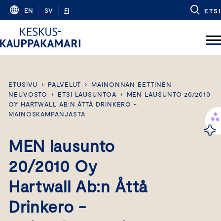
Skip
EN
SV
FI
ETSI
to
content
ETUSIVU
›
PALVELUT
›
MAINONNAN EETTINEN
NEUVOSTO
›
ETSI LAUSUNTOA
›
MEN LAUSUNTO 20/2010
OY HARTWALL AB:N ÅTTÅ DRINKERO -
MAINOSKAMPANJASTA
MEN lausunto
20/2010 Oy
Hartwall Ab:n Åttå
Drinkero -