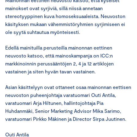
Mainonnan eettinen neuvosto katsoo, että kyseiset
mainokset ovat syrjiviä, sillä niissä annetaan
stereotyyppinen kuva homoseksuaaleista. Neuvoston
käsityksen mukaan vähemmistöryhmien syrjimiseen ei
ole syytä suhtautua myönteisesti.
Edellä mainituilla perusteilla mainonnan eettinen
neuvosto katsoo, että mainoskampanja on ICC:n
markkinoinnin perussääntöjen 2, 4 ja 12 artiklojen
vastainen ja siten hyvän tavan vastainen.
Asian käsittelyyn ovat ottaneet osaa mainonnan eettisen
neuvoston puheenjohtaja varatuomari Outi Antila,
varatuomari Arja Hiltunen, hallintojohtaja Pia
Huhdanmäki, Senior Marketing Advisor Mika Sarimo,
varatuomari Pirkko Mäkinen ja Director Sirpa Juutinen.
Outi Antila