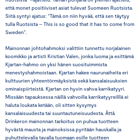
että monet positiiviset asiat tulevat Suomeen Ruotsista.
Siitä syntyi ajatus: “Tämä on niin hyvää, että sen täytyy
tulla Ruotsista – This is so good that it has to come from
Sweden".
Mainonnan johtohahmoksi valittiin tunnettu norjalainen
koomikko ja artisti Kristian Valen, jonka luoma ja esittämä
Kjartan-hahmo on yksi hänen suosituimmista
menestyshahmoistaan. Kjartan hakee naurunaiheita eri
kulttuurien yhteentörmäyksistä sekä kansalaisuuksien
ominaispiirteistä. Kjartan on hyvin vahva karrikatyyri.
Missään tapauksessa näillä vahvoilla karrikatyyreilllä ei
haluta loukata ketään, oli sitten kysymys
kansalaisuudesta tai suuntautuneisuudesta. Åttå
Drinkeron mainonnan tarkoitus on puhua tuotteen
hyvästä mausta ja mainoksissa pyritään hauskalla ja
puhuttelevalla tavalla tuomaan esille tuotteen