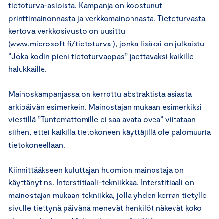
tietoturva-asioista. Kampanja on koostunut
printtimainonnasta ja verkkomainonnasta. Tietoturvasta
kertova verkkosivusto on uusittu
(
www.microsoft.fi/tietoturva
), jonka lisäksi on julkaistu
”Joka kodin pieni tietoturvaopas” jaettavaksi kaikille
halukkaille.
Mainoskampanjassa on kerrottu abstraktista asiasta
arkipäivän esimerkein. Mainostajan mukaan esimerkiksi
viestillä ”Tuntemattomille ei saa avata ovea” viitataan
siihen, ettei kaikilla tietokoneen käyttäjillä ole palomuuria
tietokoneellaan.
Kiinnittääkseen kuluttajan huomion mainostaja on
käyttänyt ns. Interstitiaali-tekniikkaa. Interstitiaali on
mainostajan mukaan tekniikka, jolla yhden kerran tietylle
sivulle tiettynä päivänä menevät henkilöt näkevät koko