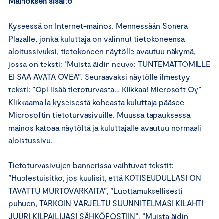
Mainoksen sisältö
Kyseessä on Internet-mainos. Mennessään Sonera
Plazalle, jonka kuluttaja on valinnut tietokoneensa
aloitussivuksi, tietokoneen näytölle avautuu näkymä,
jossa on teksti: ”Muista äidin neuvo: TUNTEMATTOMILLE
EI SAA AVATA OVEA”. Seuraavaksi näytölle ilmestyy
teksti: ”Opi lisää tietoturvasta… Klikkaa! Microsoft Oy”
Klikkaamalla kyseisestä kohdasta kuluttaja pääsee
Microsoftin tietoturvasivuille. Muussa tapauksessa
mainos katoaa näytöltä ja kuluttajalle avautuu normaali
aloistussivu.
Tietoturvasivujen bannerissa vaihtuvat tekstit:
”Huolestuisitko, jos kuulisit, että KOTISEUDULLASI ON
TAVATTU MURTOVARKAITA”, ”Luottamuksellisesti
puhuen, TARKOIN VARJELTU SUUNNITELMASI KILAHTI
JUURI KILPAILIJASI SÄHKÖPOSTIIN”, ”Muista äidin