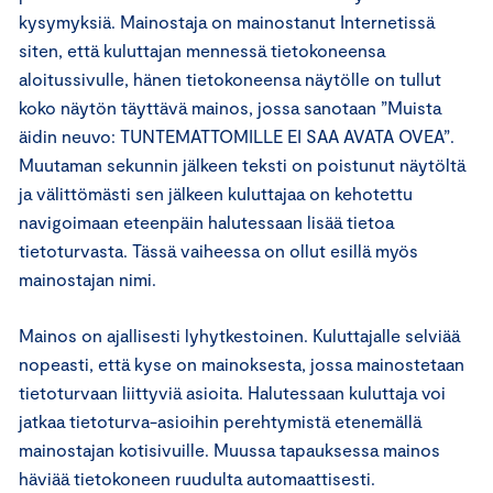
kysymyksiä. Mainostaja on mainostanut Internetissä
siten, että kuluttajan mennessä tietokoneensa
aloitussivulle, hänen tietokoneensa näytölle on tullut
koko näytön täyttävä mainos, jossa sanotaan ”Muista
äidin neuvo: TUNTEMATTOMILLE EI SAA AVATA OVEA”.
Muutaman sekunnin jälkeen teksti on poistunut näytöltä
ja välittömästi sen jälkeen kuluttajaa on kehotettu
navigoimaan eteenpäin halutessaan lisää tietoa
tietoturvasta. Tässä vaiheessa on ollut esillä myös
mainostajan nimi.
Mainos on ajallisesti lyhytkestoinen. Kuluttajalle selviää
nopeasti, että kyse on mainoksesta, jossa mainostetaan
tietoturvaan liittyviä asioita. Halutessaan kuluttaja voi
jatkaa tietoturva-asioihin perehtymistä etenemällä
mainostajan kotisivuille. Muussa tapauksessa mainos
häviää tietokoneen ruudulta automaattisesti.