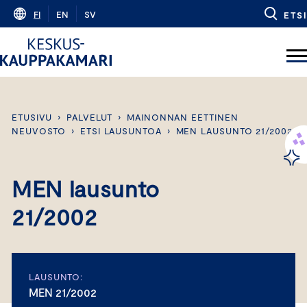
Skip
FI
EN
SV
ETSI
to
content
ETUSIVU
›
PALVELUT
›
MAINONNAN EETTINEN
NEUVOSTO
›
ETSI LAUSUNTOA
›
MEN LAUSUNTO 21/2002
MEN lausunto
21/2002
LAUSUNTO:
MEN 21/2002