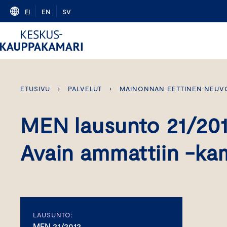
Skip
FI
EN
SV
to
content
ETUSIVU
›
PALVELUT
›
MAINONNAN EETTINEN NEUV
MEN lausunto 21/20
Avain ammattiin -ka
LAUSUNTO:
MEN 21/2012