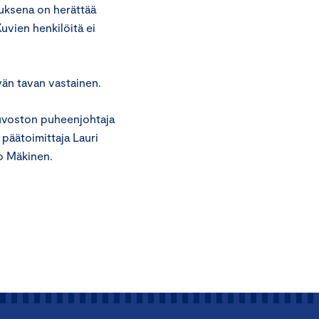
uksena on herättää
uvien henkilöitä ei
än tavan vastainen.
euvoston puheenjohtaja
 päätoimittaja Lauri
ko Mäkinen.