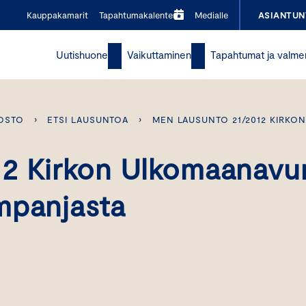
Kauppakamarit
Tapahtumakalenteri
Medialle
ASIANTUN
Uutishuone
Vaikuttaminen
Tapahtumat ja valme
OSTO
›
ETSI LAUSUNTOA
›
MEN LAUSUNTO 21/2012 KIRKO
12 Kirkon Ulkomaanavu
mpanjasta