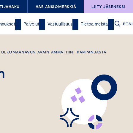
TIJAHAKU
HAE ANSIOMERKKIÄ
LIITY JÄSENEKSI
nnukset
Palvelut
Vastuullisuus
Tietoa meistä
ETSI
N ULKOMAANAVUN AVAIN AMMATTIIN -KAMPANJASTA
n