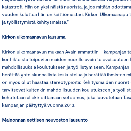
katastrofi. Hän on yksi näistä nuorista, ja jos mitään odottam
vuoden kuluttua hän on keittiömestari. Kirkon Ulkomaanapu 
ja työllistymistä kehitysmaissa.”
Kirkon ulkomaanavun lausuma
Kirkon ulkomaanavun mukaan Avain ammattiin – kampanjan ta
konflikteista toipuvien maiden nuorille avain tulevaisuuteen l
mahdollisuuksia koulutukseen ja työllistymiseen. Kampanjan 
herättää yhteiskunnallista keskustelua ja herättää ihmisten m
on myös ollut haastaa stereotypioita: Kehitysmaiden nuoret 
tarvitsevat kuitenkin mahdollisuuden koulutukseen ja työlli
kehotetaan allekirjoittamaan vetoomus, joka luovutetaan Tasa
kampanjan päätyttyä vuonna 2013.
Mainonnan eettisen neuvoston lausunto