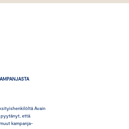
KAMPANJASTA
ityishenkilöltä Avain
 pyytänyt, että
 muut kampanja-