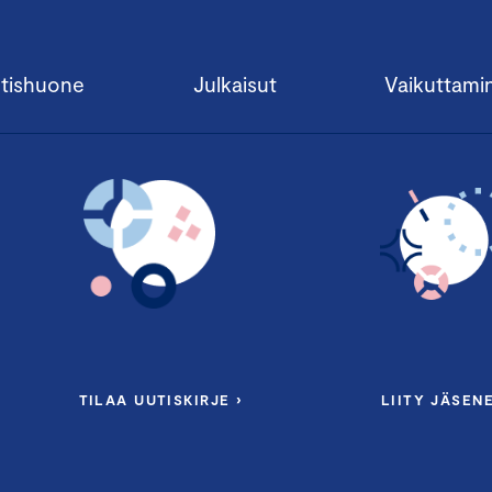
tishuone
Julkaisut
Vaikuttami
TILAA UUTISKIRJE ›
LIITY JÄSENE