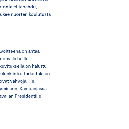
atonta ei tapahdu,
tukee nuorten koulutusta
voitteena on antaa
uomalla heille
kuvituksella on haluttu
ielenkiinto. Tarkoituksen
ovat vahvoja. He
stymiseen. Kampanjassa
vallan Presidentille