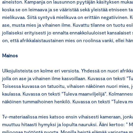
aineiston. Kampanja on lausunnon pyytäjän käsityksen muka
koska se on leimaava ja se vääristää sekä yleistää etniseen 
mielikuvaa. Siitä syntyvä mielikuva on erittäin negatiivinen.
ase, musta mies ja vihainen ilme. Kuvattu tilanne on tuotu esi
jollaiseksi erityisesti jo ennalta ennakkoluuloiset kansalaise
on, että afrikkalaistaustainen mies on roolinsa vanki, ellei hän
Mainos
Ulkojulisteista on kolme eri versiota. Yhdessä on nuori afrik
jolla on ase ja vihainen ilme kasvoillaan. Kuvassa on teksti ”T
Toisessa kuvassa on tatuoitu, vihaisen näköinen nuori mies, jo
kaulassa. Kuvassa on teksti ”Tuleva maanviljelijä”. Kolmanne
näköinen tummaihoinen henkilö. Kuvassa on teksti ”Tuleva m
Tv-materiaalissa mies katsoo ensin vihaisesti kameraan, jonk
muuttuu hitaasti hymyksi ja lopulta nauruksi. Ääni kertoo: ” 
miljoonaa työtöntä nuorta. Monilla heistä elämää varjostaa m