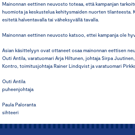
Mainonnan eettinen neuvosto toteaa, että kampanjan tarkoit
huomiota ja keskustelua kehitysmaiden nuorten tilanteesta. K
esitetä halventavalla tai väheksyvällä tavalla.
Mainonnan eettinen neuvosto katsoo, ettei kampanja ole hyv
Asian käsittelyyn ovat ottaneet osaa mainonnan eettisen n
Outi Antila, varatuomari Arja Hiltunen, johtaja Sirpa Juutinen,
Kontro, toimitusjohtaja Rainer Lindqvist ja varatuomari Pirk
Outi Antila
puheenjohtaja
Paula Paloranta
sihteeri