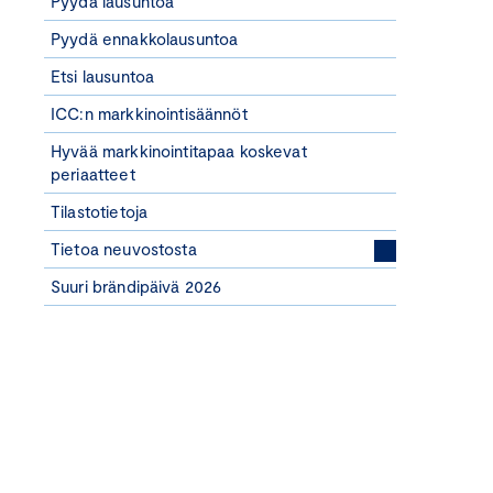
Pyydä lausuntoa
Pyydä ennakkolausuntoa
Etsi lausuntoa
ICC:n markkinointisäännöt
Hyvää markkinointitapaa koskevat
periaatteet
Tilastotietoja
Tietoa neuvostosta
Suuri brändipäivä 2026