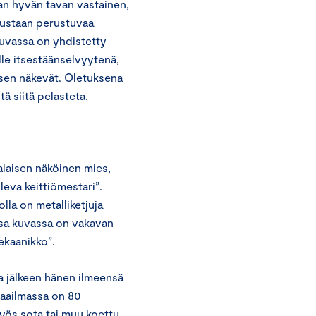
an hyvän tavan vastainen,
taustaan perustuvaa
 Kuvassa on yhdistetty
lle itsestäänselvyytenä,
t sen näkevät. Oletuksena
tä siitä pelasteta.
kalaisen näköinen mies,
uleva keittiömestari”.
lla on metalliketjuja
ssa kuvassa on vakavan
ekaanikko”.
a jälkeen hänen ilmeensä
Maailmassa on 80
yös sota tai muu koettu