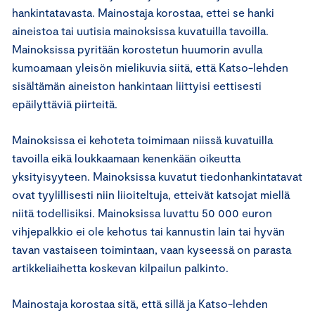
hankintatavasta. Mainostaja korostaa, ettei se hanki
aineistoa tai uutisia mainoksissa kuvatuilla tavoilla.
Mainoksissa pyritään korostetun huumorin avulla
kumoamaan yleisön mielikuvia siitä, että Katso-lehden
sisältämän aineiston hankintaan liittyisi eettisesti
epäilyttäviä piirteitä.
Mainoksissa ei kehoteta toimimaan niissä kuvatuilla
tavoilla eikä loukkaamaan kenenkään oikeutta
yksityisyyteen. Mainoksissa kuvatut tiedonhankintatavat
ovat tyylillisesti niin liioiteltuja, etteivät katsojat miellä
niitä todellisiksi. Mainoksissa luvattu 50 000 euron
vihjepalkkio ei ole kehotus tai kannustin lain tai hyvän
tavan vastaiseen toimintaan, vaan kyseessä on parasta
artikkeliaihetta koskevan kilpailun palkinto.
Mainostaja korostaa sitä, että sillä ja Katso-lehden