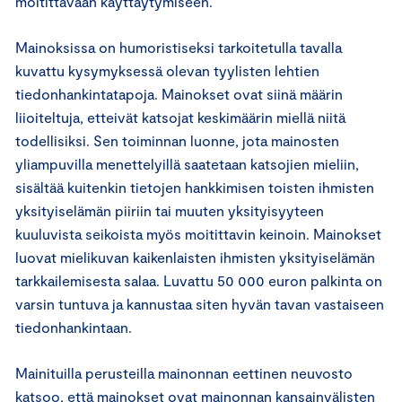
moitittavaan käyttäytymiseen.
Mainoksissa on humoristiseksi tarkoitetulla tavalla
kuvattu kysymyksessä olevan tyylisten lehtien
tiedonhankintatapoja. Mainokset ovat siinä määrin
liioiteltuja, etteivät katsojat keskimäärin miellä niitä
todellisiksi. Sen toiminnan luonne, jota mainosten
yliampuvilla menettelyillä saatetaan katsojien mieliin,
sisältää kuitenkin tietojen hankkimisen toisten ihmisten
yksityiselämän piiriin tai muuten yksityisyyteen
kuuluvista seikoista myös moitittavin keinoin. Mainokset
luovat mielikuvan kaikenlaisten ihmisten yksityiselämän
tarkkailemisesta salaa. Luvattu 50 000 euron palkinta on
varsin tuntuva ja kannustaa siten hyvän tavan vastaiseen
tiedonhankintaan.
Mainituilla perusteilla mainonnan eettinen neuvosto
katsoo, että mainokset ovat mainonnan kansainvälisten