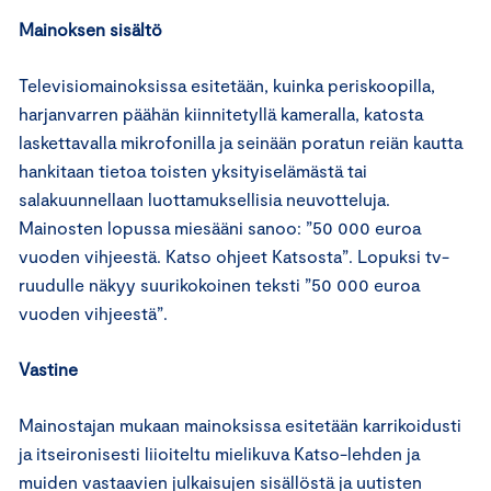
Mainoksen sisältö
Televisiomainoksissa esitetään, kuinka periskoopilla,
harjanvarren päähän kiinnitetyllä kameralla, katosta
laskettavalla mikrofonilla ja seinään poratun reiän kautta
hankitaan tietoa toisten yksityiselämästä tai
salakuunnellaan luottamuksellisia neuvotteluja.
Mainosten lopussa miesääni sanoo: ”50 000 euroa
vuoden vihjeestä. Katso ohjeet Katsosta”. Lopuksi tv-
ruudulle näkyy suurikokoinen teksti ”50 000 euroa
vuoden vihjeestä”.
Vastine
Mainostajan mukaan mainoksissa esitetään karrikoidusti
ja itseironisesti liioiteltu mielikuva Katso-lehden ja
muiden vastaavien julkaisujen sisällöstä ja uutisten