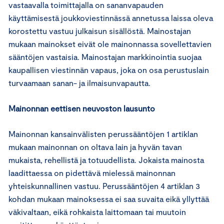
vastaavalla toimittajalla on sananvapauden
käyttämisestä joukkoviestinnässä annetussa laissa oleva
korostettu vastuu julkaisun sisällöstä. Mainostajan
mukaan mainokset eivät ole mainonnassa sovellettavien
sääntöjen vastaisia. Mainostajan markkinointia suojaa
kaupallisen viestinnän vapaus, joka on osa perustuslain
turvaamaan sanan- ja ilmaisunvapautta.
Mainonnan eettisen neuvoston lausunto
Mainonnan kansainvälisten perussääntöjen 1 artiklan
mukaan mainonnan on oltava lain ja hyvän tavan
mukaista, rehellistä ja totuudellista. Jokaista mainosta
laadittaessa on pidettävä mielessä mainonnan
yhteiskunnallinen vastuu. Perussääntöjen 4 artiklan 3
kohdan mukaan mainoksessa ei saa suvaita eikä yllyttää
väkivaltaan, eikä rohkaista laittomaan tai muutoin