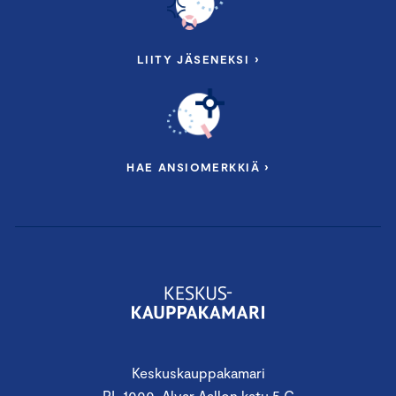
LIITY JÄSENEKSI ›
HAE ANSIOMERKKIÄ ›
Keskuskauppakamari
PL 1000, Alvar Aallon katu 5 C