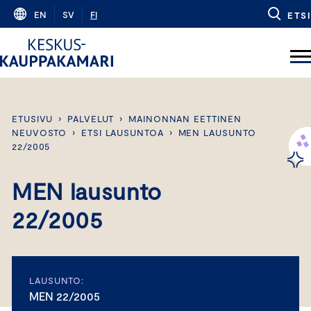
Skip
EN
SV
FI
ETSI
to
content
ETUSIVU
›
PALVELUT
›
MAINONNAN EETTINEN
NEUVOSTO
›
ETSI LAUSUNTOA
›
MEN LAUSUNTO
22/2005
MEN lausunto
22/2005
LAUSUNTO:
MEN 22/2005