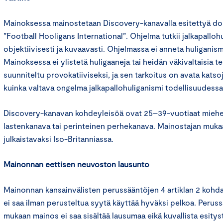
Mainoksessa mainostetaan Discovery-kanavalla esitettyä d
”Football Hooligans International”. Ohjelma tutkii jalkapalloh
objektiivisesti ja kuvaavasti. Ohjelmassa ei anneta huliganism
Mainoksessa ei ylistetä huligaaneja tai heidän väkivaltaisia t
suunniteltu provokatiiviseksi, ja sen tarkoitus on avata kats
kuinka valtava ongelma jalkapallohuliganismi todellisuudessa
Discovery-kanavan kohdeyleisöä ovat 25–39-vuotiaat miehet
lastenkanava tai perinteinen perhekanava. Mainostajan muk
julkaistavaksi Iso-Britanniassa.
Mainonnan eettisen neuvoston lausunto
Mainonnan kansainvälisten perussääntöjen 4 artiklan 2 koh
ei saa ilman perusteltua syytä käyttää hyväksi pelkoa. Peruss
mukaan mainos ei saa sisältää lausumaa eikä kuvallista esitystä,