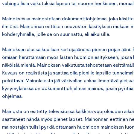
vahingollisia vaikutuksia lapsen tai nuoren henkiseen, moraali
Mainoksessa mainostetaan dokumenttiohjelmaa, joka käsittel
ilmiönä. Mainonnan eettisen neuvoston käsityksen mukaan m
kohderyhmälle, jolle se on suunnattu, eli aikuisille.
Mainoksen alussa kuullaan kertojaäänenä pienen pojan ääni. E
omiaan herättämään myös lasten huomion esitykseen, jossa 
näköisiä miehiä. Mainoksen vaikutusta tehostetaan esittämäl
Kuvaus on realistista ja saattaa olla pienille lapsille tunnelma
pelottava. Mainoksesta jää väkivallan uhkaa ilmentävä yleisva
kysymyksessä on dokumenttiohjelman mainos, jossa pyritää
ohjelmaa.
Mainosta on esitetty televisiossa kaikkina vuorokauden aikoi
saattaneet nähdä myös pienet lapset. Mainonnan eettinen ne
mainostajan tulisi pyrkiä ottamaan huomioon mainoksen luo