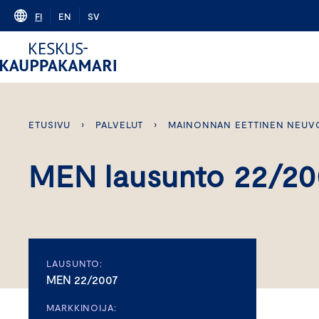
Skip
FI
EN
SV
to
content
ETUSIVU
›
PALVELUT
›
MAINONNAN EETTINEN NEUV
MEN lausunto 22/20
LAUSUNTO:
MEN 22/2007
MARKKINOIJA: