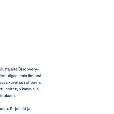
uttajalta Discovery-
llohuliganismia ilmiönä
ossa kuvataan uhoavia
ttu esitetyn kanavalla
ainoksen.
een. Kirjelmät ja