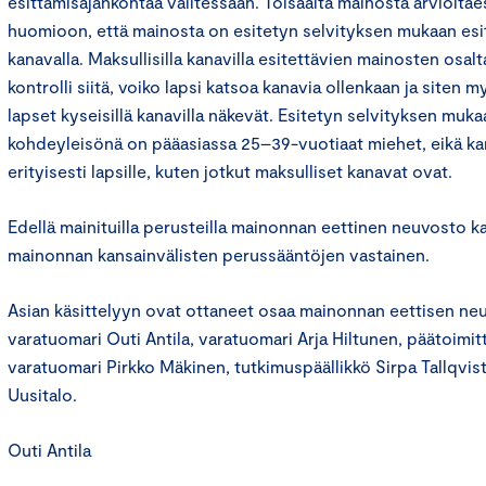
esittämisajankohtaa valitessaan. Toisaalta mainosta arvioitae
huomioon, että mainosta on esitetyn selvityksen mukaan esit
kanavalla. Maksullisilla kanavilla esitettävien mainosten osal
kontrolli siitä, voiko lapsi katsoa kanavia ollenkaan ja siten m
lapset kyseisillä kanavilla näkevät. Esitetyn selvityksen mu
kohdeyleisönä on pääasiassa 25–39-vuotiaat miehet, eikä ka
erityisesti lapsille, kuten jotkut maksulliset kanavat ovat.
Edellä mainituilla perusteilla mainonnan eettinen neuvosto ka
mainonnan kansainvälisten perussääntöjen vastainen.
Asian käsittelyyn ovat ottaneet osaa mainonnan eettisen n
varatuomari Outi Antila, varatuomari Arja Hiltunen, päätoimitt
varatuomari Pirkko Mäkinen, tutkimuspäällikkö Sirpa Tallqvist 
Uusitalo.
Outi Antila