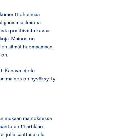
okumenttiohjelmaa
uliganismia ilmiönä
ista positiivista kuvaa.
ekoja. Mainos on
ojien silmät huomaamaan,
 on.
. Kanava ei ole
aan mainos on hyväksytty
dan mukaan mainoksessa
ääntöjen 14 artiklan
 jolla saattaisi olla