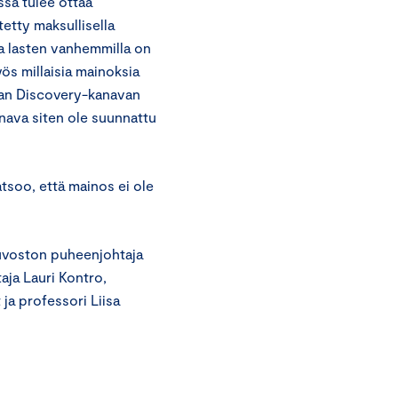
ssa tulee ottaa
etty maksullisella
ta lasten vanhemmilla on
yös millaisia mainoksia
kaan Discovery-kanavan
nava siten ole suunnattu
tsoo, että mainos ei ole
euvoston puheenjohtaja
aja Lauri Kontro,
ja professori Liisa