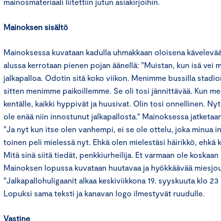
mainosmateriaali liitettiin jutun asiakirjoihin.
Mainoksen sisältö
Mainoksessa kuvataan kadulla uhmakkaan oloisena kävelevä
alussa kerrotaan pienen pojan äänellä: ”Muistan, kun isä vei
jalkapalloa. Odotin sitä koko viikon. Menimme bussilla stadioni
sitten menimme paikoillemme. Se oli tosi jännittävää. Kun m
kentälle, kaikki hyppivät ja huusivat. Olin tosi onnellinen. Ny
ole enää niin innostunut jalkapallosta.” Mainoksessa jatketaa
”Ja nyt kun itse olen vanhempi, ei se ole ottelu, joka minua i
toinen peli mielessä nyt. Ehkä olen mielestäsi häirikkö, ehkä 
Mitä sinä siitä tiedät, penkkiurheilija. Et varmaan ole koskaan k
Mainoksen lopussa kuvataan huutavaa ja hyökkäävää miesjou
”Jalkapallohuligaanit alkaa keskiviikkona 19. syyskuuta klo 23
Lopuksi sama teksti ja kanavan logo ilmestyvät ruudulle.
Vastine