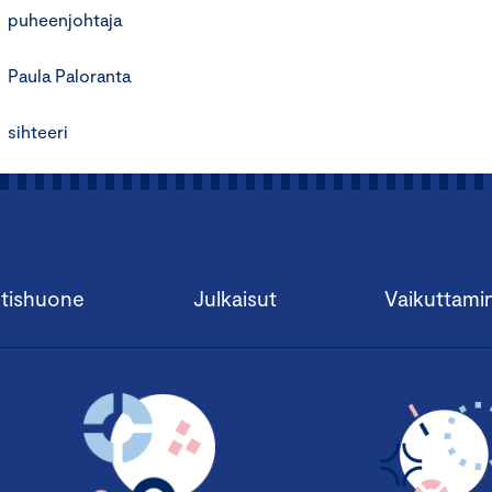
puheenjohtaja
Paula Paloranta
sihteeri
tishuone
Julkaisut
Vaikuttami