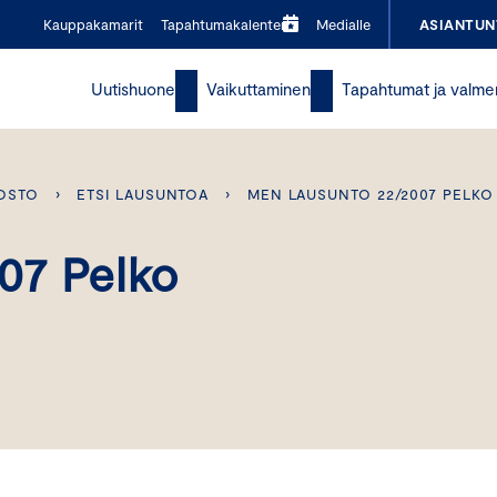
Kauppakamarit
Tapahtumakalenteri
Medialle
ASIANTUN
Uutishuone
Vaikuttaminen
Tapahtumat ja valme
OSTO
›
ETSI LAUSUNTOA
›
MEN LAUSUNTO 22/2007 PELKO
07 Pelko