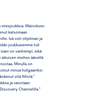
ä miesjoukkoa. Mainoksen
 minut katsomaan
lle. Isä osti ohjelman ja
eidän joukkueemme tuli
t isäni on vanhempi, eikä
n aikuisen miehen äänellä:
nnostaa. Minulla on
kutsut minua huligaaniksi.
okenut sitä fiilistä.”
kkoa ja sanotaan:
 Discovery Channelilla.”