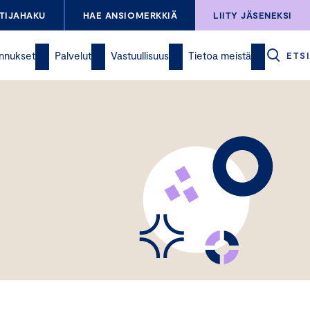
TIJAHAKU
HAE ANSIOMERKKIÄ
LIITY JÄSENEKSI
nnukset
Palvelut
Vastuullisuus
Tietoa meistä
ETSI