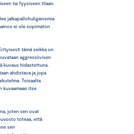
seen tai fyysiseen tilaan.
ee jalkapallohuliganismia
ainos ei ole sopimaton
rityisesti tämä seikka on
kuvataan aggressiivisen
lä kuvaus hidastettuna.
ltaan ahdistava ja jopa
ikutelma. Toisaalta
n kuvaamaan itse
na, joten sen ovat
uvosto toteaa, että
nne sen