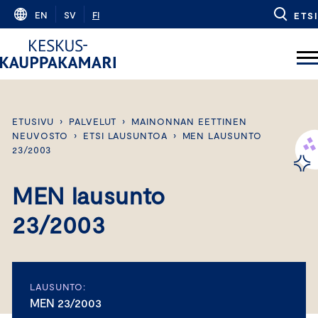
Skip
EN
SV
FI
ETSI
to
content
ETUSIVU
›
PALVELUT
›
MAINONNAN EETTINEN
NEUVOSTO
›
ETSI LAUSUNTOA
›
MEN LAUSUNTO
23/2003
MEN lausunto
23/2003
LAUSUNTO:
MEN 23/2003