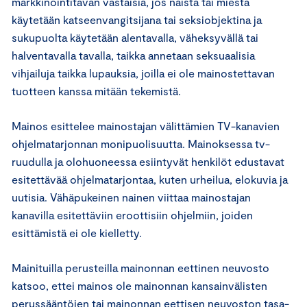
markkinointitavan vastaisia, jos naista tai miestä
käytetään katseenvangitsijana tai seksiobjektina ja
sukupuolta käytetään alentavalla, väheksyvällä tai
halventavalla tavalla, taikka annetaan seksuaalisia
vihjailuja taikka lupauksia, joilla ei ole mainostettavan
tuotteen kanssa mitään tekemistä.
Mainos esittelee mainostajan välittämien TV-kanavien
ohjelmatarjonnan monipuolisuutta. Mainoksessa tv-
ruudulla ja olohuoneessa esiintyvät henkilöt edustavat
esitettävää ohjelmatarjontaa, kuten urheilua, elokuvia ja
uutisia. Vähäpukeinen nainen viittaa mainostajan
kanavilla esitettäviin eroottisiin ohjelmiin, joiden
esittämistä ei ole kielletty.
Mainituilla perusteilla mainonnan eettinen neuvosto
katsoo, ettei mainos ole mainonnan kansainvälisten
perussääntöjen tai mainonnan eettisen neuvoston tasa-