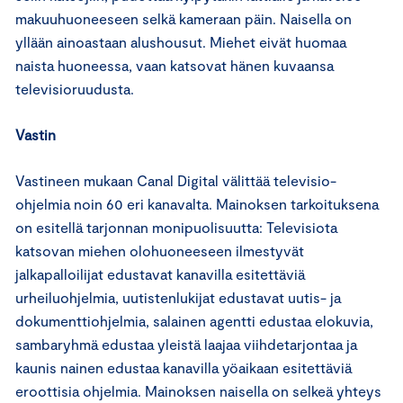
makuuhuoneeseen selkä kameraan päin. Naisella on
yllään ainoastaan alushousut. Miehet eivät huomaa
naista huoneessa, vaan katsovat hänen kuvaansa
televisioruudusta.
Vastin
Vastineen mukaan Canal Digital välittää televisio-
ohjelmia noin 60 eri kanavalta. Mainoksen tarkoituksena
on esitellä tarjonnan monipuolisuutta: Televisiota
katsovan miehen olohuoneeseen ilmestyvät
jalkapalloilijat edustavat kanavilla esitettäviä
urheiluohjelmia, uutistenlukijat edustavat uutis- ja
dokumenttiohjelmia, salainen agentti edustaa elokuvia,
sambaryhmä edustaa yleistä laajaa viihdetarjontaa ja
kaunis nainen edustaa kanavilla yöaikaan esitettäviä
eroottisia ohjelmia. Mainoksen naisella on selkeä yhteys