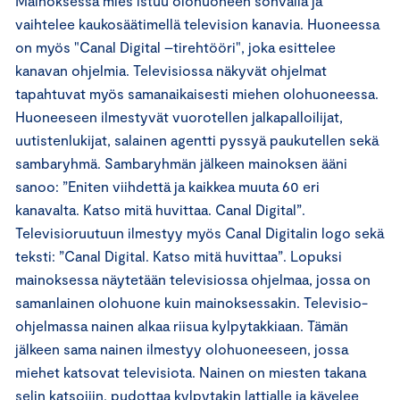
Mainoksessa mies istuu olohuoneen sohvalla ja
vaihtelee kaukosäätimellä television kanavia. Huoneessa
on myös "Canal Digital –tirehtööri", joka esittelee
kanavan ohjelmia. Televisiossa näkyvät ohjelmat
tapahtuvat myös samanaikaisesti miehen olohuoneessa.
Huoneeseen ilmestyvät vuorotellen jalkapalloilijat,
uutistenlukijat, salainen agentti pyssyä paukutellen sekä
sambaryhmä. Sambaryhmän jälkeen mainoksen ääni
sanoo: ”Eniten viihdettä ja kaikkea muuta 60 eri
kanavalta. Katso mitä huvittaa. Canal Digital”.
Televisioruutuun ilmestyy myös Canal Digitalin logo sekä
teksti: ”Canal Digital. Katso mitä huvittaa”. Lopuksi
mainoksessa näytetään televisiossa ohjelmaa, jossa on
samanlainen olohuone kuin mainoksessakin. Televisio-
ohjelmassa nainen alkaa riisua kylpytakkiaan. Tämän
jälkeen sama nainen ilmestyy olohuoneeseen, jossa
miehet katsovat televisiota. Nainen on miesten takana
selin katsojiin, pudottaa kylpytakin lattialle ja kävelee