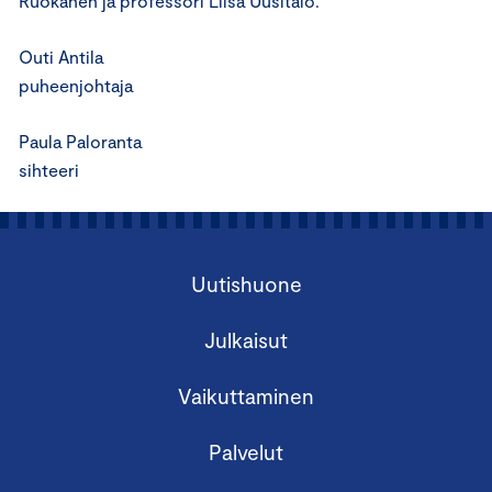
Ruokanen ja professori Liisa Uusitalo.
Outi Antila
puheenjohtaja
Paula Paloranta
sihteeri
Uutishuone
Julkaisut
Vaikuttaminen
Palvelut