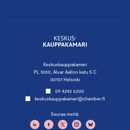
Keskuskauppakamari
PL 1000, Alvar Aallon katu 5 C
00101 Helsinki
09 4242 6200
keskuskauppakamari@chamber.fi
Seuraa meitä: