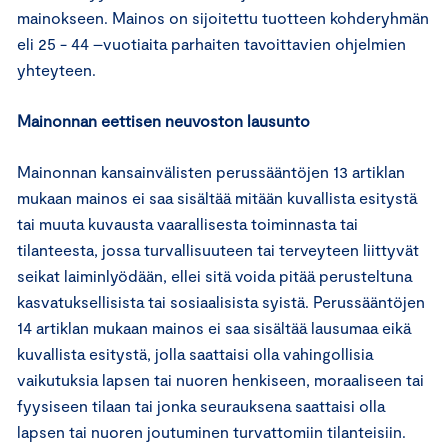
mainokseen. Mainos on sijoitettu tuotteen kohderyhmän
eli 25 - 44 –vuotiaita parhaiten tavoittavien ohjelmien
yhteyteen.
Mainonnan eettisen neuvoston lausunto
Mainonnan kansainvälisten perussääntöjen 13 artiklan
mukaan mainos ei saa sisältää mitään kuvallista esitystä
tai muuta kuvausta vaarallisesta toiminnasta tai
tilanteesta, jossa turvallisuuteen tai terveyteen liittyvät
seikat laiminlyödään, ellei sitä voida pitää perusteltuna
kasvatuksellisista tai sosiaalisista syistä. Perussääntöjen
14 artiklan mukaan mainos ei saa sisältää lausumaa eikä
kuvallista esitystä, jolla saattaisi olla vahingollisia
vaikutuksia lapsen tai nuoren henkiseen, moraaliseen tai
fyysiseen tilaan tai jonka seurauksena saattaisi olla
lapsen tai nuoren joutuminen turvattomiin tilanteisiin.