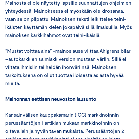
Mainosta ei ole näytetty lapsille suunnattujen ohjelmien
yhteydessä. Mainoksessa ei myöskään ole kirosanaa,
vaan se on piipattu. Mainoksen teksti leikittelee teini-
ikäisten käyttämän kielen jokapäiväisillä ilmaisuilla. Myös
mainoksen karkkihahmot ovat teini-ikäisiä.
”Mustat voittaa aina” -mainoslause viittaa Ahlgrens bilar
–autokarkkien salmiakkiversion mustaan väriin. Sillä ei
viitata ihmisiin tai heidän ihonväriinsä. Mainoksen
tarkoituksena on ollut tuottaa iloisesta asiasta hyvää
mieltä.
Mainonnan eettisen neuvoston lausunto
Kansainvälisen kauppakamarin (ICC) markkinoinnin
perussääntöjen 1 artiklan mukaan markkinoinnin on
oltava lain ja hyvän tavan mukaista. Perussääntöjen 2
artiklan mukaan markkinointi ei saa sisältää sellaista