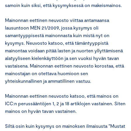
samoin kuin siksi, että kysymyksessä on makeismainos.
Mainonnan eettinen neuvosto viittaa antamaansa
lausuntoon MEN 21/2009, jossa kysymys oli
samantyyppisestä mainonnasta kuin mistä nyt on
kysymys. Neuvosto katsoo, että tämäntyyppistä
mainontaa voidaan pitää lasten ja nuorten yllyttämisenä
alatyyliseen kielenkäyttöön ja sen vuoksi hyvän tavan
vastaisena. Mainonnan eettinen neuvosto korostaa, että
mainostajan on otettava huomioon sen
yhteiskunnallinen ja ammatillinen vastuu.
Mainonnan eettinen neuvosto katsoo, että mainos on
ICC:n perussääntöjen 1, 2 ja 18 artiklojen vastainen. Siten
mainos on hyvän tavan vastainen.
Siltä osin kuin kysymys on mainoksen ilmaisusta ”Mustat