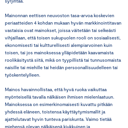
syrjintää.
Mainonnan eettisen neuvoston tasa-arvoa koskevien
periaatteiden 4 kohdan mukaan hyvän markkinointitavan
vastaisia ovat mainokset, joissa väitetään tai selkeästi
vihjaillaan, että toisen sukupuolen rooli on sosiaalisesti,
ekonomisesti tai kultturellisesti alempiarvoinen kuin
toisen, tai jos mainoksessa ylläpidetään kaavamaista
roolikäsitystä siitä, mikä on tyypillistä tai tunnusomaista
naisille tai miehille tai heidän persoonallisuudelleen tai
työskentelylleen.
Mainos havainnollistaa, että hyvä ruoka vaikuttaa
myönteisellä tavalla nälkäisen ihmisen mielenlaatuun.
Mainoksessa on esimerkinomaisesti kuvattu pitkään
yhdessä eläneen, toistensa käyttäytymismallit ja
ajattelutavat hyvin tunteva pariskunta. Vaimo tietää
miehensä olevan nälkäisenä kiukkuinen ja