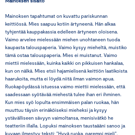
Mainoksen sisältö
Mainoksen tapahtumat on kuvattu pariskunnan
keittiössä. Mies saapuu kotiin ärtyneenä. Hän alkaa
tyhjentää kauppakassia edelleen ärtyneen oloisena.
Vaimo arvelee mielessään miehen unohtaneen tuoda
kaupasta talouspaperia. Vaimo kysyy mieheltä, muistiko
tämä ostaa talouspaperia. Mies ei muistanut. Vaimo
miettii mielessään, kuinka kaikki on pikkuisen hankalaa,
kun on nälkä. Mies etsii hajamielisenä keittiön laatikoista
haarukoita, mutta ei löydä niitä ilman vaimon apua.
Ruokapöydässä istuessa vaimo miettii mielessään, että
saadessaan syötävää miehestä tulee ihan eri ihminen.
Kun mies syö lopulta ensimmäisen palan ruokaa, hän
muuttuu täysin erinäköiseksi mieheksi ja kysyy
ystävälliseen sävyyn vaimoltansa, menisivätkö he
teatteriin illalla. Lopuksi mainoksen taustaääni sanoo ja
kuvaan ilmestyy teksti: "Hyvä ruoka, parempi mieli".