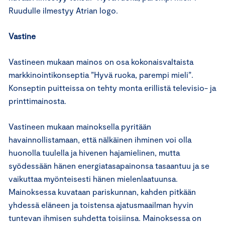
Ruudulle ilmestyy Atrian logo.
Vastine
Vastineen mukaan mainos on osa kokonaisvaltaista
markkinointikonseptia ”Hyvä ruoka, parempi mieli”.
Konseptin puitteissa on tehty monta erillistä televisio- ja
printtimainosta.
Vastineen mukaan mainoksella pyritään
havainnollistamaan, että nälkäinen ihminen voi olla
huonolla tuulella ja hivenen hajamielinen, mutta
syödessään hänen energiatasapainonsa tasaantuu ja se
vaikuttaa myönteisesti hänen mielenlaatuunsa.
Mainoksessa kuvataan pariskunnan, kahden pitkään
yhdessä eläneen ja toistensa ajatusmaailman hyvin
tuntevan ihmisen suhdetta toisiinsa. Mainoksessa on