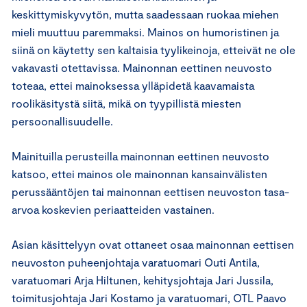
keskittymiskyvytön, mutta saadessaan ruokaa miehen
mieli muuttuu paremmaksi. Mainos on humoristinen ja
siinä on käytetty sen kaltaisia tyylikeinoja, etteivät ne ole
vakavasti otettavissa. Mainonnan eettinen neuvosto
toteaa, ettei mainoksessa ylläpidetä kaavamaista
roolikäsitystä siitä, mikä on tyypillistä miesten
persoonallisuudelle.
Mainituilla perusteilla mainonnan eettinen neuvosto
katsoo, ettei mainos ole mainonnan kansainvälisten
perussääntöjen tai mainonnan eettisen neuvoston tasa-
arvoa koskevien periaatteiden vastainen.
Asian käsittelyyn ovat ottaneet osaa mainonnan eettisen
neuvoston puheenjohtaja varatuomari Outi Antila,
varatuomari Arja Hiltunen, kehitysjohtaja Jari Jussila,
toimitusjohtaja Jari Kostamo ja varatuomari, OTL Paavo