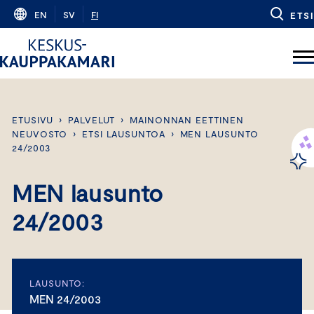
Skip
EN
SV
FI
ETSI
to
content
ETUSIVU
›
PALVELUT
›
MAINONNAN EETTINEN
NEUVOSTO
›
ETSI LAUSUNTOA
›
MEN LAUSUNTO
24/2003
MEN lausunto
24/2003
LAUSUNTO:
MEN 24/2003