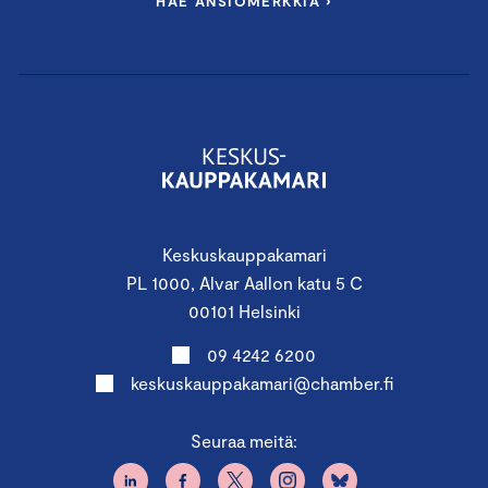
HAE ANSIOMERKKIÄ ›
Keskuskauppakamari
PL 1000, Alvar Aallon katu 5 C
00101 Helsinki
09 4242 6200
keskuskauppakamari@chamber.fi
Seuraa meitä: