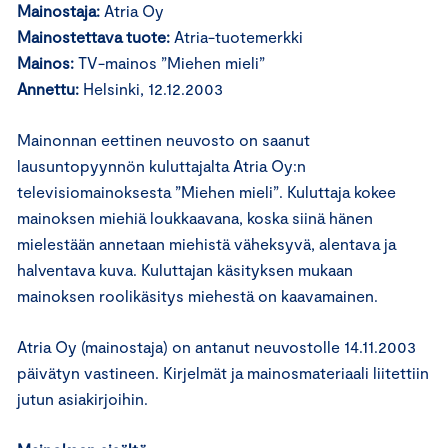
Mainostaja:
Atria Oy
Mainostettava tuote:
Atria-tuotemerkki
Mainos:
TV-mainos ”Miehen mieli”
Annettu:
Helsinki, 12.12.2003
Mainonnan eettinen neuvosto on saanut
lausuntopyynnön kuluttajalta Atria Oy:n
televisiomainoksesta ”Miehen mieli”. Kuluttaja kokee
mainoksen miehiä loukkaavana, koska siinä hänen
mielestään annetaan miehistä väheksyvä, alentava ja
halventava kuva. Kuluttajan käsityksen mukaan
mainoksen roolikäsitys miehestä on kaavamainen.
Atria Oy (mainostaja) on antanut neuvostolle 14.11.2003
päivätyn vastineen. Kirjelmät ja mainosmateriaali liitettiin
jutun asiakirjoihin.