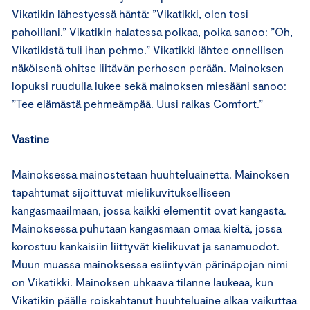
Vikatikin lähestyessä häntä: ”Vikatikki, olen tosi
pahoillani.” Vikatikin halatessa poikaa, poika sanoo: ”Oh,
Vikatikistä tuli ihan pehmo.” Vikatikki lähtee onnellisen
näköisenä ohitse liitävän perhosen perään. Mainoksen
lopuksi ruudulla lukee sekä mainoksen miesääni sanoo:
”Tee elämästä pehmeämpää. Uusi raikas Comfort.”
Vastine
Mainoksessa mainostetaan huuhteluainetta. Mainoksen
tapahtumat sijoittuvat mielikuvitukselliseen
kangasmaailmaan, jossa kaikki elementit ovat kangasta.
Mainoksessa puhutaan kangasmaan omaa kieltä, jossa
korostuu kankaisiin liittyvät kielikuvat ja sanamuodot.
Muun muassa mainoksessa esiintyvän pärinäpojan nimi
on Vikatikki. Mainoksen uhkaava tilanne laukeaa, kun
Vikatikin päälle roiskahtanut huuhteluaine alkaa vaikuttaa