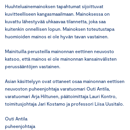
Huuhteluainemainoksen tapahtumat sijoittuvat
kuvitteelliseen kangasmaailmaan. Mainoksessa on
kuvattu lähestyvää uhkaavaa tilannetta, joka saa
kuitenkin onnellisen lopun. Mainoksen toteutustapa
huomioiden mainos ei ole hyvän tavan vastainen.
Mainituilla perusteilla mainonnan eettinen neuvosto
katsoo, että mainos ei ole mainonnan kansainvälisten
perussääntöjen vastainen.
Asian käsittelyyn ovat ottaneet osaa mainonnan eettisen
neuvoston puheenjohtaja varatuomari Outi Antila,
varatuomari Arja Hiltunen, päätoimittaja Lauri Kontro,
toimitusjohtaja Jari Kostamo ja professori Liisa Uusitalo.
Outi Antila
puheenjohtaja