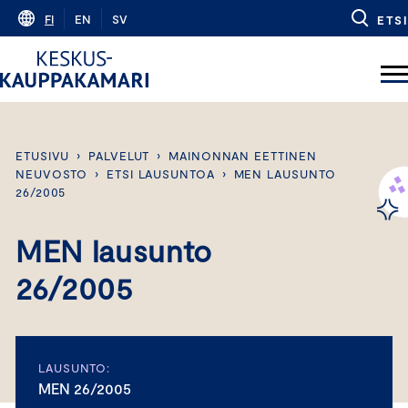
Skip
FI
EN
SV
ETSI
to
content
ETUSIVU
›
PALVELUT
›
MAINONNAN EETTINEN
NEUVOSTO
›
ETSI LAUSUNTOA
›
MEN LAUSUNTO
26/2005
MEN lausunto
26/2005
LAUSUNTO:
MEN 26/2005