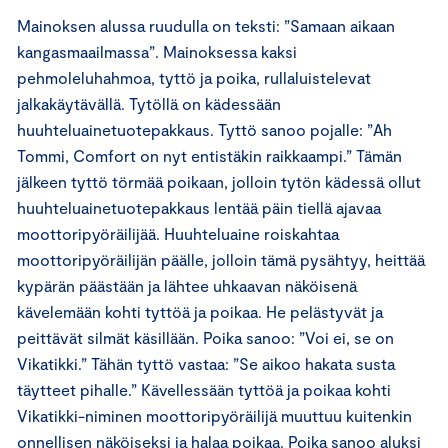
Mainoksen alussa ruudulla on teksti: ”Samaan aikaan
kangasmaailmassa”. Mainoksessa kaksi
pehmoleluhahmoa, tyttö ja poika, rullaluistelevat
jalkakäytävällä. Tytöllä on kädessään
huuhteluainetuotepakkaus. Tyttö sanoo pojalle: ”Ah
Tommi, Comfort on nyt entistäkin raikkaampi.” Tämän
jälkeen tyttö törmää poikaan, jolloin tytön kädessä ollut
huuhteluainetuotepakkaus lentää päin tiellä ajavaa
moottoripyöräilijää. Huuhteluaine roiskahtaa
moottoripyöräilijän päälle, jolloin tämä pysähtyy, heittää
kypärän päästään ja lähtee uhkaavan näköisenä
kävelemään kohti tyttöä ja poikaa. He pelästyvät ja
peittävät silmät käsillään. Poika sanoo: ”Voi ei, se on
Vikatikki.” Tähän tyttö vastaa: ”Se aikoo hakata susta
täytteet pihalle.” Kävellessään tyttöä ja poikaa kohti
Vikatikki-niminen moottoripyöräilijä muuttuu kuitenkin
onnellisen näköiseksi ja halaa poikaa. Poika sanoo aluksi