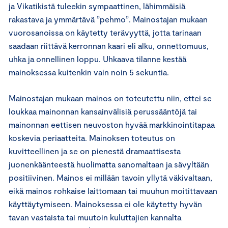
ja Vikatikistä tuleekin sympaattinen, lähimmäisiä
rakastava ja ymmärtävä ”pehmo”. Mainostajan mukaan
vuorosanoissa on käytetty terävyyttä, jotta tarinaan
saadaan riittävä kerronnan kaari eli alku, onnettomuus,
uhka ja onnellinen loppu. Uhkaava tilanne kestää
mainoksessa kuitenkin vain noin 5 sekuntia.
Mainostajan mukaan mainos on toteutettu niin, ettei se
loukkaa mainonnan kansainvälisiä perussääntöjä tai
mainonnan eettisen neuvoston hyvää markkinointitapaa
koskevia periaatteita. Mainoksen toteutus on
kuvitteellinen ja se on pienestä dramaattisesta
juonenkäänteestä huolimatta sanomaltaan ja sävyltään
positiivinen. Mainos ei millään tavoin yllytä väkivaltaan,
eikä mainos rohkaise laittomaan tai muuhun moitittavaan
käyttäytymiseen. Mainoksessa ei ole käytetty hyvän
tavan vastaista tai muutoin kuluttajien kannalta