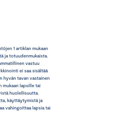
töjen 1 artiklan mukaan
stä ja totuudenmukaista.
ammatillinen vastuu
kinointi ei saa sisältää
van hyvän tavan vastainen
 mukaan lapsille tai
stä huolellisuutta.
ta, käyttäytymistä ja
aa vahingoittaa lapsia tai