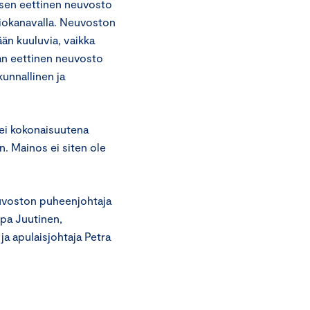
sen eettinen neuvosto
siokanavalla. Neuvoston
n kuuluvia, vaikka
an eettinen neuvosto
unnallinen ja
ei kokonaisuutena
. Mainos ei siten ole
euvoston puheenjohtaja
rpa Juutinen,
ja apulaisjohtaja Petra