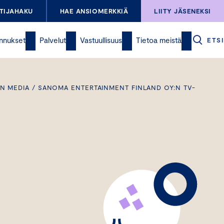
TIJAHAKU
HAE ANSIOMERKKIÄ
LIITY JÄSENEKSI
nnukset
Palvelut
Vastuullisuus
Tietoa meistä
ETSI
N MEDIA / SANOMA ENTERTAINMENT FINLAND OY:N TV-