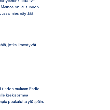
ityishenkilöltä tv-
. Mainos on lausunnon
pussa mies näyttää
hiä, jotka ilmestyvät
i tiedon mukaan Radio
ille keskisormea
pia peukaloita ylöspäin.