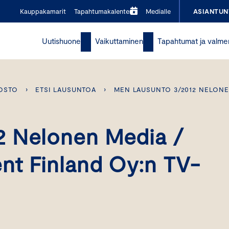
Kauppakamarit
Tapahtumakalenteri
Medialle
ASIANTUN
Uutishuone
Vaikuttaminen
Tapahtumat ja valme
OSTO
›
ETSI LAUSUNTOA
›
MEN LAUSUNTO 3/2012 NELONE
2 Nelonen Media /
nt Finland Oy:n TV-