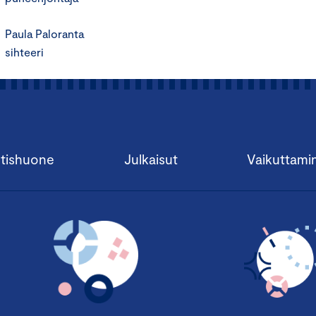
Paula Paloranta
sihteeri
tishuone
Julkaisut
Vaikuttami