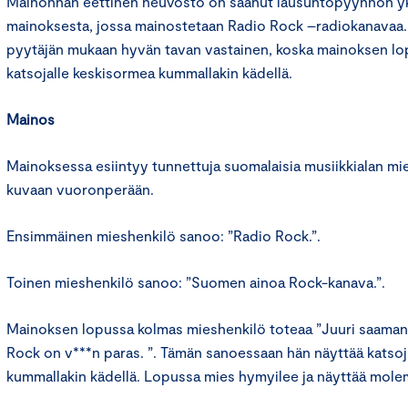
Mainonnan eettinen neuvosto on saanut lausuntopyynnön yks
mainoksesta, jossa mainostetaan Radio Rock –radiokanavaa
pyytäjän mukaan hyvän tavan vastainen, koska mainoksen lo
katsojalle keskisormea kummallakin kädellä.
Mainos
Mainoksessa esiintyy tunnettuja suomalaisia musiikkialan mie
kuvaan vuoronperään.
Ensimmäinen mieshenkilö sanoo: ”Radio Rock.”.
Toinen mieshenkilö sanoo: ”Suomen ainoa Rock-kanava.”.
Mainoksen lopussa kolmas mieshenkilö toteaa ”Juuri saaman
Rock on v***n paras. ”. Tämän sanoessaan hän näyttää katsoj
kummallakin kädellä. Lopussa mies hymyilee ja näyttää molem