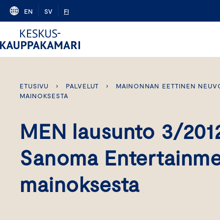
Skip
EN
SV
FI
to
content
ETUSIVU
›
PALVELUT
›
MAINONNAN EETTINEN NEUV
MAINOKSESTA
MEN lausunto 3/201
Sanoma Entertainme
mainoksesta