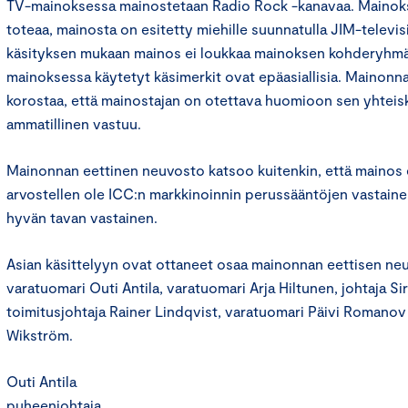
TV-mainoksessa mainostetaan Radio Rock -kanavaa. Mainok
toteaa, mainosta on esitetty miehille suunnatulla JIM-televi
käsityksen mukaan mainos ei loukkaa mainoksen kohderyhmää
mainoksessa käytetyt käsimerkit ovat epäasiallisia. Mainonn
korostaa, että mainostajan on otettava huomioon sen yhteisk
ammatillinen vastuu.
Mainonnan eettinen neuvosto katsoo kuitenkin, että mainos 
arvostellen ole ICC:n markkinoinnin perussääntöjen vastainen
hyvän tavan vastainen.
Asian käsittelyyn ovat ottaneet osaa mainonnan eettisen n
varatuomari Outi Antila, varatuomari Arja Hiltunen, johtaja Si
toimitusjohtaja Rainer Lindqvist, varatuomari Päivi Romanov 
Wikström.
Outi Antila
puheenjohtaja