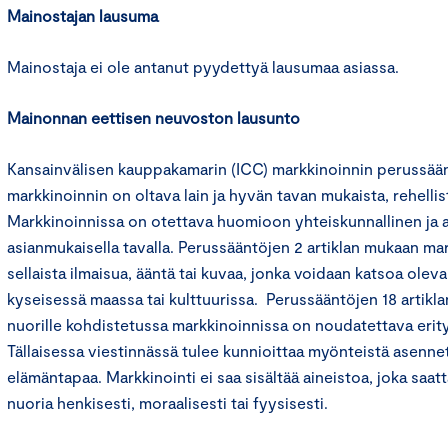
Mainostajan lausuma
Mainostaja ei ole antanut pyydettyä lausumaa asiassa.
Mainonnan eettisen neuvoston lausunto
Kansainvälisen kauppakamarin (ICC) markkinoinnin perussään
markkinoinnin on oltava lain ja hyvän tavan mukaista, rehelli
Markkinoinnissa on otettava huomioon yhteiskunnallinen ja 
asianmukaisella tavalla. Perussääntöjen 2 artiklan mukaan mark
sellaista ilmaisua, ääntä tai kuvaa, jonka voidaan katsoa ole
kyseisessä maassa tai kulttuurissa. Perussääntöjen 18 artiklan
nuorille kohdistetussa markkinoinnissa on noudatettava erityi
Tällaisessa viestinnässä tulee kunnioittaa myönteistä asennet
elämäntapaa. Markkinointi ei saa sisältää aineistoa, joka saatt
nuoria henkisesti, moraalisesti tai fyysisesti.