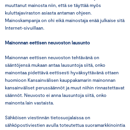
muuttanut mainosta niin, että se täyttää myös
kuluttajaviraston asiasta antaman ohjeen.
Mainoskampanja on ohi eikä mainostaja enää julkaise sitä
Internet-sivuillaan.
Mainonnan eettisen neuvoston lausunto
Mainonnan eettisen neuvoston tehtävänä on
sääntöjensä mukaan antaa lausuntoja siitä, onko
mainontaa pidettävä eettisesti hyväksyttävänä ottaen
huomioon Kansainvälisen kauppakamarin mainonnan
kansainväliset perussäännöt ja muut niihin rinnastettavat
säännöt. Neuvosto ei anna lausuntoja siitä, onko
mainonta lain vastaista.
Sähköisen viestinnän tietosuojalaissa on
sähköpostiviestien avulla toteutettua suoramarkkinointia