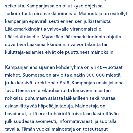
seikoista. Kampanjassa on ollut kyse ohjeissa
tarkoitetusta oiremarkkinoinnista. Mainostaja on esitellyt
kampanjan epävirallisesti ennen sen julkistamista
Lääkemarkkinointia valvovalle viranomaiselle,
Lääkelaitokselle. Myöskään lääkemarkkinoinnin ohjeita
soveltava Lääkemarkkinoinnin valvontakunta tai
kuluttaja-asiamies eivät ole puuttuneet mainoksiin.
Kampanjan ensisijainen kohderyhmä on yli 40-vuotiaat
miehet. Suomessa on arviolta ainakin 300 000 miestä,
jotka kärsivät erektiohäiriöstä. Kampanjan ensisijaisena
tavoitteena on erektiohäiriöstä kärsivien miesten
rohkaisu puhumaan asiasta lääkärilleen sekä murtaa
asiaan liittyvää häpeää ja tabuja. Mainostaja on
havainnut, että erektiohäiriötä toivotaan käsiteltävän
julkisuudessa avoimesti, informatiivisesti ja suoralla
tavalla. Tämän vuoksi mainostaja on toteuttanut