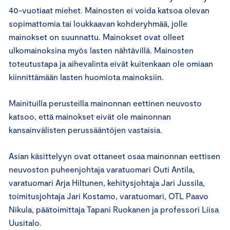
40-vuotiaat miehet. Mainosten ei voida katsoa olevan
sopimattomia tai loukkaavan kohderyhmää, jolle
mainokset on suunnattu. Mainokset ovat olleet
ulkomainoksina myös lasten nähtävillä. Mainosten
toteutustapa ja aihevalinta eivät kuitenkaan ole omiaan
kiinnittämään lasten huomiota mainoksiin.
Mainituilla perusteilla mainonnan eettinen neuvosto
katsoo, että mainokset eivät ole mainonnan
kansainvälisten perussääntöjen vastaisia.
Asian käsittelyyn ovat ottaneet osaa mainonnan eettisen
neuvoston puheenjohtaja varatuomari Outi Antila,
varatuomari Arja Hiltunen, kehitysjohtaja Jari Jussila,
toimitusjohtaja Jari Kostamo, varatuomari, OTL Paavo
Nikula, päätoimittaja Tapani Ruokanen ja professori Liisa
Uusitalo.