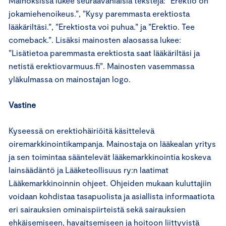
Mainoksissa lukee seuraavanlaisia tekstejä: ”Erektio on
jokamiehenoikeus.”, ”Kysy paremmasta erektiosta
lääkäriltäsi.”, ”Erektiosta voi puhua.” ja ”Erektio. Tee
comeback.”. Lisäksi mainosten alaosassa lukee:
”Lisätietoa paremmasta erektiosta saat lääkäriltäsi ja
netistä erektiovarmuus.fi”. Mainosten vasemmassa
yläkulmassa on mainostajan logo.
Vastine
Kyseessä on erektiohäiriöitä käsittelevä
oiremarkkinointikampanja. Mainostaja on lääkealan yritys
ja sen toimintaa sääntelevät lääkemarkkinointia koskeva
lainsäädäntö ja Lääketeollisuus ry:n laatimat
Lääkemarkkinoinnin ohjeet. Ohjeiden mukaan kuluttajiin
voidaan kohdistaa tasapuolista ja asiallista informaatiota
eri sairauksien ominaispiirteistä sekä sairauksien
ehkäisemiseen, havaitsemiseen ja hoitoon liittyvistä