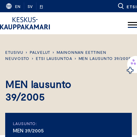
Skip
EN
SV
FI
ETSI
to
content
ETUSIVU
›
PALVELUT
›
MAINONNAN EETTINEN
NEUVOSTO
›
ETSI LAUSUNTOA
›
MEN LAUSUNTO 39/2005
MEN lausunto
39/2005
LAUSUNTO:
MEN 39/2005