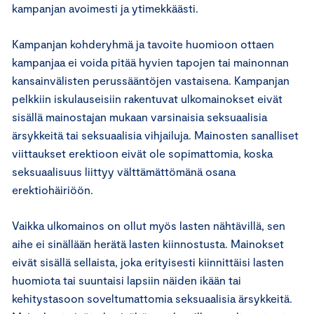
kampanjan avoimesti ja ytimekkäästi.
Kampanjan kohderyhmä ja tavoite huomioon ottaen
kampanjaa ei voida pitää hyvien tapojen tai mainonnan
kansainvälisten perussääntöjen vastaisena. Kampanjan
pelkkiin iskulauseisiin rakentuvat ulkomainokset eivät
sisällä mainostajan mukaan varsinaisia seksuaalisia
ärsykkeitä tai seksuaalisia vihjailuja. Mainosten sanalliset
viittaukset erektioon eivät ole sopimattomia, koska
seksuaalisuus liittyy välttämättömänä osana
erektiohäiriöön.
Vaikka ulkomainos on ollut myös lasten nähtävillä, sen
aihe ei sinällään herätä lasten kiinnostusta. Mainokset
eivät sisällä sellaista, joka erityisesti kiinnittäisi lasten
huomiota tai suuntaisi lapsiin näiden ikään tai
kehitystasoon soveltumattomia seksuaalisia ärsykkeitä.