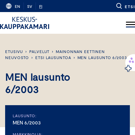
Skip
EN
SV
FI
ETSI
to
content
ETUSIVU
›
PALVELUT
›
MAINONNAN EETTINEN
NEUVOSTO
›
ETSI LAUSUNTOA
›
MEN LAUSUNTO 6/2003
MEN lausunto
6/2003
LAUSUNTO:
MEN 6/2003
MARKKINOIJA: