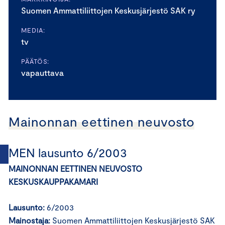
Suomen Ammattiliittojen Keskusjärjestö SAK ry
MEDIA:
tv
PÄÄTÖS:
vapauttava
Mainonnan eettinen neuvosto
MEN lausunto 6/2003
MAINONNAN EETTINEN NEUVOSTO
KESKUSKAUPPAKAMARI
Lausunto:
6/2003
Mainostaja:
Suomen Ammattiliittojen Keskusjärjestö SAK