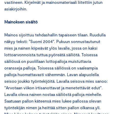
vastineen. Kirjelmät ja mainosmateriaali liitettiin jutun
asiakirjoihin.
Mainoksen sisältö
Mainos sijoittuu tehdashallin tapaiseen tilaan. Ruudulla
näkyy teksti: ”Suomi 2004”. Pukuun sonnustautunut
mies ja nainen kiipeävät ylös lavalle, jossa on kaksi
lottoarvonnoista tuttua pyöreätä säiliötä. Toisessa
säiliössä on puolillaan lottopalloja muistuttavia
oransseja palloja. Toisessa säiliössä on vaaleampia
palloja huomattavasti vähemmän. Lavan alapuolella
seisoo joukko työntekijöitä. Lavalla seisova mies sanoo:
”Arvotaan viikon irtisanottavat ja menetettävät edut”.
Lavalla oleva nainen nostaa säiliöstä palloja miehelle.
Saatuaan pallon käteensä mies lukee pallossa olevan
työntekijän nimen ja heittää sitten pallon olkansa yli.