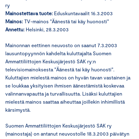
ry
Mainostettava tuote:
Eduskuntavaalit 16.3.2003
Mainos:
TV-mainos ”Äänestä tai käy huonosti”
Annettu:
Helsinki, 28.3.2003
Mainonnan eettinen neuvosto on saanut 7.3.2003
lausuntopyynnön kahdelta kuluttajalta Suomen
Ammattiliittojen Keskusjärjestö SAK ry:n
televisiomainoksesta ”Äänestä tai käy huonosti”.
Kuluttajien mielestä mainos on hyvän tavan vastainen ja
se loukkaa yksityisen ihmisen äänestämistä koskevaa
valinnanvapautta ja turvallisuutta. Lisäksi kuluttajien
mielestä mainos saattaa aiheuttaa joillekin inhimillistä
kärsimystä.
Suomen Ammattiliittojen Keskusjärjestö SAK ry
(mainostaja) on antanut neuvostolle 18.3.2003 päivätyn