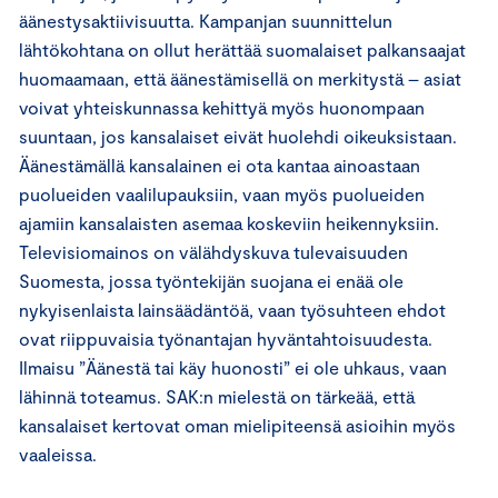
äänestysaktiivisuutta. Kampanjan suunnittelun
lähtökohtana on ollut herättää suomalaiset palkansaajat
huomaamaan, että äänestämisellä on merkitystä – asiat
voivat yhteiskunnassa kehittyä myös huonompaan
suuntaan, jos kansalaiset eivät huolehdi oikeuksistaan.
Äänestämällä kansalainen ei ota kantaa ainoastaan
puolueiden vaalilupauksiin, vaan myös puolueiden
ajamiin kansalaisten asemaa koskeviin heikennyksiin.
Televisiomainos on välähdyskuva tulevaisuuden
Suomesta, jossa työntekijän suojana ei enää ole
nykyisenlaista lainsäädäntöä, vaan työsuhteen ehdot
ovat riippuvaisia työnantajan hyväntahtoisuudesta.
Ilmaisu ”Äänestä tai käy huonosti” ei ole uhkaus, vaan
lähinnä toteamus. SAK:n mielestä on tärkeää, että
kansalaiset kertovat oman mielipiteensä asioihin myös
vaaleissa.