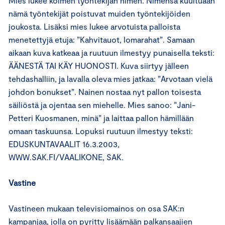
Mies lukee kolmen työntekijän nimen. Nimensä kuultuaan
nämä työntekijät poistuvat muiden työntekijöiden
joukosta. Lisäksi mies lukee arvotuista palloista
menetettyjä etuja: ”Kahvitauot, lomarahat”. Samaan
aikaan kuva katkeaa ja ruutuun ilmestyy punaisella teksti:
ÄÄNESTÄ TAI KÄY HUONOSTI. Kuva siirtyy jälleen
tehdashalliin, ja lavalla oleva mies jatkaa: ”Arvotaan vielä
johdon bonukset”. Nainen nostaa nyt pallon toisesta
säiliöstä ja ojentaa sen miehelle. Mies sanoo: ”Jani-
Petteri Kuosmanen, minä” ja laittaa pallon hämillään
omaan taskuunsa. Lopuksi ruutuun ilmestyy teksti:
EDUSKUNTAVAALIT 16.3.2003,
WWW.SAK.FI/VAALIKONE, SAK.
Vastine
Vastineen mukaan televisiomainos on osa SAK:n
kampanjaa, jolla on pyritty lisäämään palkansaajien