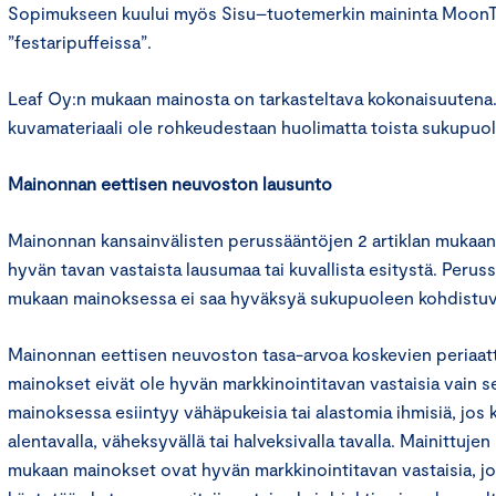
Sopimukseen kuului myös Sisu–tuotemerkin maininta MoonT
”festaripuffeissa”.
Leaf Oy:n mukaan mainosta on tarkasteltava kokonaisuutena.
kuvamateriaali ole rohkeudestaan huolimatta toista sukupuolt
Mainonnan eettisen neuvoston lausunto
Mainonnan kansainvälisten perussääntöjen 2 artiklan mukaan 
hyvän tavan vastaista lausumaa tai kuvallista esitystä. Peruss
mukaan mainoksessa ei saa hyväksyä sukupuoleen kohdistuva
Mainonnan eettisen neuvoston tasa-arvoa koskevien periaa
mainokset eivät ole hyvän markkinointitavan vastaisia vain s
mainoksessa esiintyy vähäpukeisia tai alastomia ihmisiä, jos k
alentavalla, väheksyvällä tai halveksivalla tavalla. Mainittuje
mukaan mainokset ovat hyvän markkinointitavan vastaisia, jos