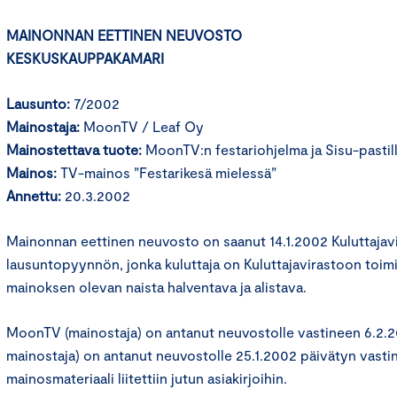
MAINONNAN EETTINEN NEUVOSTO
KESKUSKAUPPAKAMARI
Lausunto:
7/2002
Mainostaja:
MoonTV / Leaf Oy
Mainostettava tuote:
MoonTV:n festariohjelma ja Sisu-pastill
Mainos:
TV-mainos ”Festarikesä mielessä”
Annettu:
20.3.2002
Mainonnan eettinen neuvosto on saanut 14.1.2002 Kuluttajavi
lausuntopyynnön, jonka kuluttaja on Kuluttajavirastoon toimi
mainoksen olevan naista halventava ja alistava.
MoonTV (mainostaja) on antanut neuvostolle vastineen 6.2.2
mainostaja) on antanut neuvostolle 25.1.2002 päivätyn vastin
mainosmateriaali liitettiin jutun asiakirjoihin.