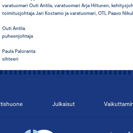
varatuomari Outi Antila, varatuomari Arja Hiltunen, kehitysjoht
toimitusjohtaja Jari Kostamo ja varatuomari, OTL Paavo Nikul
Outi Antila
puheenjohtaja
Paula Paloranta
sihteeri
tishuone
Julkaisut
Vaikuttami