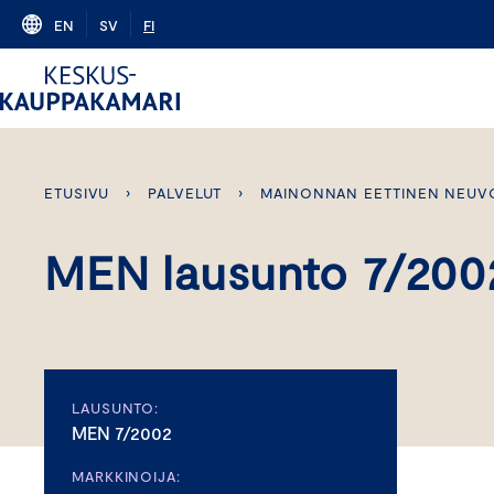
Skip
EN
SV
FI
to
content
ETUSIVU
›
PALVELUT
›
MAINONNAN EETTINEN NEUV
MEN lausunto 7/200
LAUSUNTO:
MEN 7/2002
MARKKINOIJA: