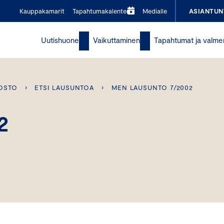
Kauppakamarit
Tapahtumakalenteri
Medialle
ASIANTUN
Uutishuone
Vaikuttaminen
Tapahtumat ja valme
OSTO
›
ETSI LAUSUNTOA
›
MEN LAUSUNTO 7/2002
2