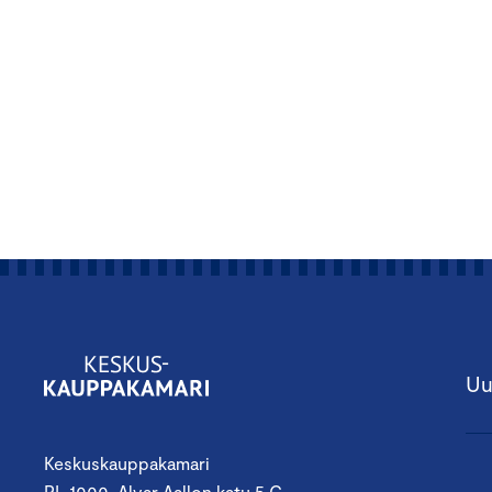
Uu
Keskuskauppakamari
PL 1000, Alvar Aallon katu 5 C