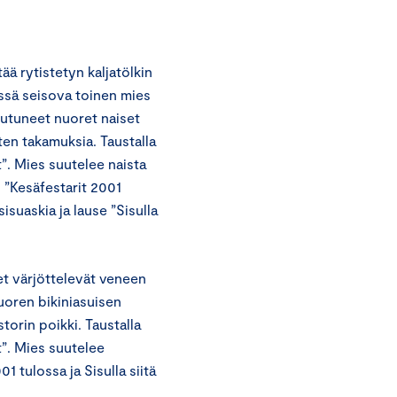
ää rytistetyn kaljatölkin
essä seisova toinen mies
eutuneet nuoret naiset
en takamuksia. Taustalla
t”. Mies suutelee naista
: ”Kesäfestarit 2001
suaskia ja lause ”Sisulla
et värjöttelevät veneen
uoren bikiniasuisen
orin poikki. Taustalla
at”. Mies suutelee
 tulossa ja Sisulla siitä