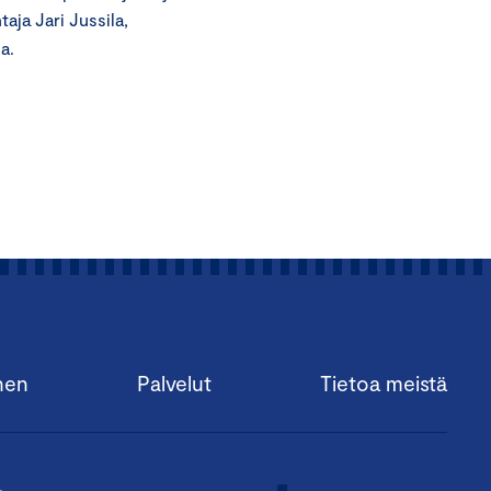
aja Jari Jussila,
a.
nen
Palvelut
Tietoa meistä