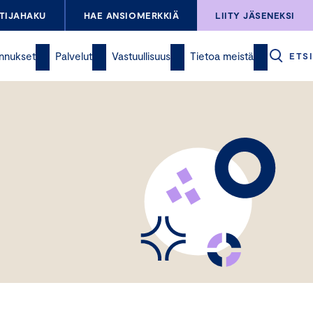
TIJAHAKU
HAE ANSIOMERKKIÄ
LIITY JÄSENEKSI
nnukset
Palvelut
Vastuullisuus
Tietoa meistä
ETSI