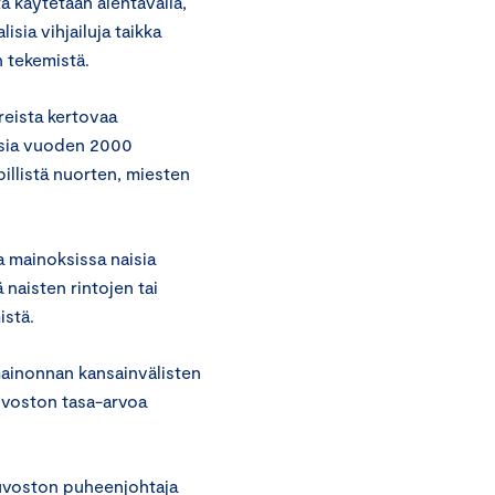
a käytetään alentavalla,
isia vihjailuja taikka
n tekemistä.
eista kertovaa
oksia vuoden 2000
illistä nuorten, miesten
 mainoksissa naisia
naisten rintojen tai
istä.
ainonnan kansainvälisten
uvoston tasa-arvoa
euvoston puheenjohtaja