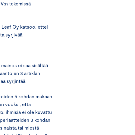
V:n tekemissä
 Leaf Oy katsoo, ettei
a syrjivää.
mainos ei saa sisältää
ääntöjen 3 artiklan
a syrjintää.
tteiden 5 kohdan mukaan
en vuoksi, että
o. ihmisiä ei ole kuvattu
n periaatteiden 3 kohdan
 naista tai miestä