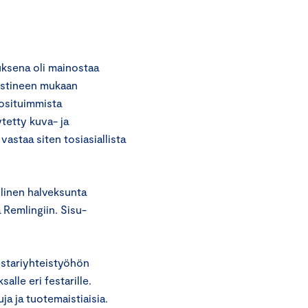
uksena oli mainostaa
Vastineen mukaan
uosituimmista
ytetty kuva- ja
vastaa siten tosiasiallista
linen halveksunta
 Remlingiin. Sisu-
estariyhteistyöhön
lle eri festarille.
ja ja tuotemaistiaisia.