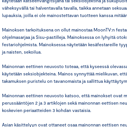
käytetään katseenvangitsijana tai seksiobjektina ja sukupuolt
väheksyvällä tai halventavalla tavalla, taikka annetaan seksuaal
lupauksia, joilla ei ole mainostettavan tuotteen kanssa mitää
Mainoksen tarkoituksena on ollut mainostaa MoonTV:n festar
ohjelmasarjaa ja Sisu-pastilleja. Mainoksessa on lyhyitä ot
festariohjelmista. Mainoksessa näytetään kesäfestareille tyyp
ja naisten, sekoilua.
Mainonnan eettinen neuvosto toteaa, että kyseessä olevassa
käytetään seksiobjekteina. Mainos synnyttää mielikuvan, että 
takamuksen puristelu on tavanomaista ja sallittua käyttäytym
Mainonnan eettinen neuvosto katsoo, että mainokset ovat m
perussääntöjen 2 ja 3 artiklojen sekä mainonnan eettisen ne
koskevien periaatteiden 3 kohdan vastaisia.
Asian käsittelyyn ovat ottaneet osaa mainonnan eettisen n