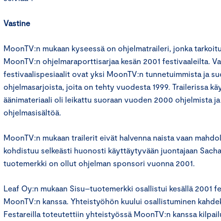
Vastine
MoonTV:n mukaan kyseessä on ohjelmatraileri, jonka tarkoit
MoonTV:n ohjelmaraporttisarjaa kesän 2001 festivaaleilta. 
festivaalispesiaalit ovat yksi MoonTV:n tunnetuimmista ja s
ohjelmasarjoista, joita on tehty vuodesta 1999. Trailerissa kä
äänimateriaali oli leikattu suoraan vuoden 2000 ohjelmista ja 
ohjelmasisältöä.
MoonTV:n mukaan trailerit eivät halvenna naista vaan mahdol
kohdistuu selkeästi huonosti käyttäytyvään juontajaan Sacha
tuotemerkki on ollut ohjelman sponsori vuonna 2001.
Leaf Oy:n mukaan Sisu–tuotemerkki osallistui kesällä 2001 f
MoonTV:n kanssa. Yhteistyöhön kuului osallistuminen kahdeksa
Festareilla toteutettiin yhteistyössä MoonTV:n kanssa kilpailu