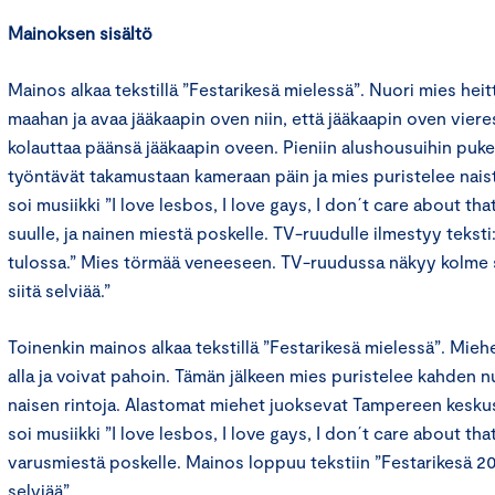
Mainoksen sisältö
Mainos alkaa tekstillä ”Festarikesä mielessä”. Nuori mies heitt
maahan ja avaa jääkaapin oven niin, että jääkaapin oven vier
kolauttaa päänsä jääkaapin oveen. Pieniin alushousuihin puk
työntävät takamustaan kameraan päin ja mies puristelee naist
soi musiikki ”I love lesbos, I love gays, I don´t care about tha
suulle, ja nainen miestä poskelle. TV-ruudulle ilmestyy teksti
tulossa.” Mies törmää veneeseen. TV-ruudussa näkyy kolme si
siitä selviää.”
Toinenkin mainos alkaa tekstillä ”Festarikesä mielessä”. Mieh
alla ja voivat pahoin. Tämän jälkeen mies puristelee kahden n
naisen rintoja. Alastomat miehet juoksevat Tampereen keskust
soi musiikki ”I love lesbos, I love gays, I don´t care about th
varusmiestä poskelle. Mainos loppuu tekstiin ”Festarikesä 2001
selviää”.