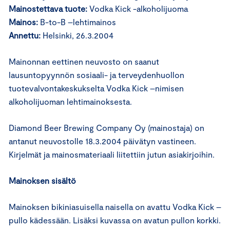
Mainostettava tuote:
Vodka Kick -alkoholijuoma
Mainos:
B-to-B –lehtimainos
Annettu:
Helsinki, 26.3.2004
Mainonnan eettinen neuvosto on saanut
lausuntopyynnön sosiaali- ja terveydenhuollon
tuotevalvontakeskukselta Vodka Kick –nimisen
alkoholijuoman lehtimainoksesta.
Diamond Beer Brewing Company Oy (mainostaja) on
antanut neuvostolle 18.3.2004 päivätyn vastineen.
Kirjelmät ja mainosmateriaali liitettiin jutun asiakirjoihin.
Mainoksen sisältö
Mainoksen bikiniasuisella naisella on avattu Vodka Kick –
pullo kädessään. Lisäksi kuvassa on avatun pullon korkki.