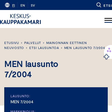
Skip
FI
EN
SV
ETSI
to
content
ETUSIVU
›
PALVELUT
›
MAINONNAN EETTINEN
NEUVOSTO
›
ETSI LAUSUNTOA
›
MEN LAUSUNTO 7/2004
MEN lausunto
7/2004
LAUSUNTO:
MEN 7/2004
MARKKINOIJA: