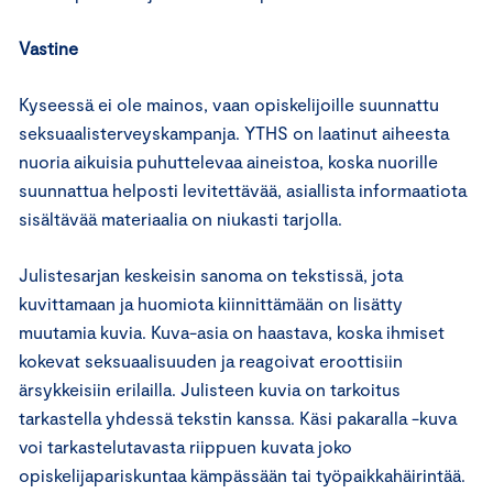
Vastine
Kyseessä ei ole mainos, vaan opiskelijoille suunnattu
seksuaalisterveyskampanja. YTHS on laatinut aiheesta
nuoria aikuisia puhuttelevaa aineistoa, koska nuorille
suunnattua helposti levitettävää, asiallista informaatiota
sisältävää materiaalia on niukasti tarjolla.
Julistesarjan keskeisin sanoma on tekstissä, jota
kuvittamaan ja huomiota kiinnittämään on lisätty
muutamia kuvia. Kuva-asia on haastava, koska ihmiset
kokevat seksuaalisuuden ja reagoivat eroottisiin
ärsykkeisiin erilailla. Julisteen kuvia on tarkoitus
tarkastella yhdessä tekstin kanssa. Käsi pakaralla -kuva
voi tarkastelutavasta riippuen kuvata joko
opiskelijapariskuntaa kämpässään tai työpaikkahäirintää.