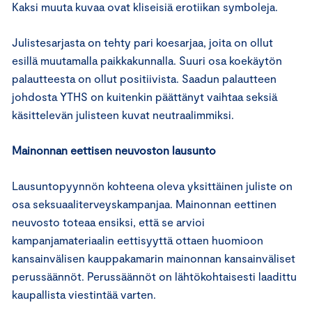
Kaksi muuta kuvaa ovat kliseisiä erotiikan symboleja.
Julistesarjasta on tehty pari koesarjaa, joita on ollut
esillä muutamalla paikkakunnalla. Suuri osa koekäytön
palautteesta on ollut positiivista. Saadun palautteen
johdosta YTHS on kuitenkin päättänyt vaihtaa seksiä
käsittelevän julisteen kuvat neutraalimmiksi.
Mainonnan eettisen neuvoston lausunto
Lausuntopyynnön kohteena oleva yksittäinen juliste on
osa seksuaaliterveyskampanjaa. Mainonnan eettinen
neuvosto toteaa ensiksi, että se arvioi
kampanjamateriaalin eettisyyttä ottaen huomioon
kansainvälisen kauppakamarin mainonnan kansainväliset
perussäännöt. Perussäännöt on lähtökohtaisesti laadittu
kaupallista viestintää varten.