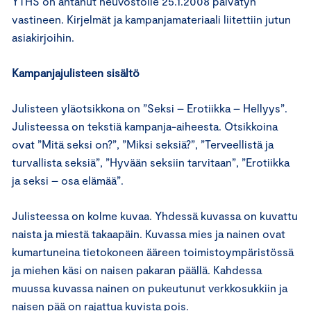
YTHS on antanut neuvostolle 25.1.2008 päivätyn
vastineen. Kirjelmät ja kampanjamateriaali liitettiin jutun
asiakirjoihin.
Kampanjajulisteen sisältö
Julisteen yläotsikkona on ”Seksi – Erotiikka – Hellyys”.
Julisteessa on tekstiä kampanja-aiheesta. Otsikkoina
ovat ”Mitä seksi on?”, ”Miksi seksiä?”, ”Terveellistä ja
turvallista seksiä”, ”Hyvään seksiin tarvitaan”, ”Erotiikka
ja seksi – osa elämää”.
Julisteessa on kolme kuvaa. Yhdessä kuvassa on kuvattu
naista ja miestä takaapäin. Kuvassa mies ja nainen ovat
kumartuneina tietokoneen ääreen toimistoympäristössä
ja miehen käsi on naisen pakaran päällä. Kahdessa
muussa kuvassa nainen on pukeutunut verkkosukkiin ja
naisen pää on rajattua kuvista pois.