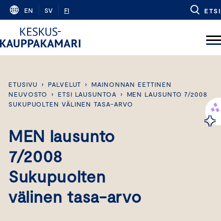
Skip
EN
SV
FI
ETSI
to
content
ETUSIVU
›
PALVELUT
›
MAINONNAN EETTINEN
NEUVOSTO
›
ETSI LAUSUNTOA
›
MEN LAUSUNTO 7/2008
SUKUPUOLTEN VÄLINEN TASA-ARVO
MEN lausunto
7/2008
Sukupuolten
välinen tasa-arvo