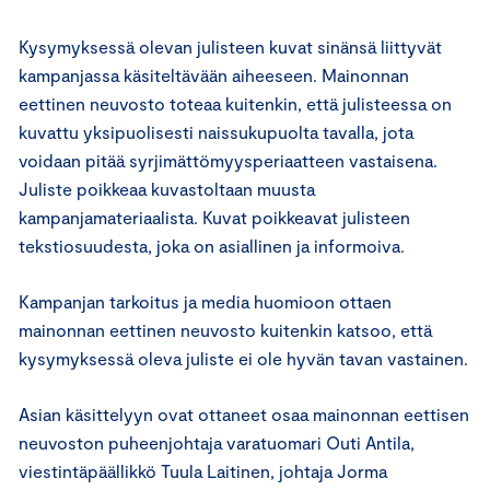
Kysymyksessä olevan julisteen kuvat sinänsä liittyvät
kampanjassa käsiteltävään aiheeseen. Mainonnan
eettinen neuvosto toteaa kuitenkin, että julisteessa on
kuvattu yksipuolisesti naissukupuolta tavalla, jota
voidaan pitää syrjimättömyysperiaatteen vastaisena.
Juliste poikkeaa kuvastoltaan muusta
kampanjamateriaalista. Kuvat poikkeavat julisteen
tekstiosuudesta, joka on asiallinen ja informoiva.
Kampanjan tarkoitus ja media huomioon ottaen
mainonnan eettinen neuvosto kuitenkin katsoo, että
kysymyksessä oleva juliste ei ole hyvän tavan vastainen.
Asian käsittelyyn ovat ottaneet osaa mainonnan eettisen
neuvoston puheenjohtaja varatuomari Outi Antila,
viestintäpäällikkö Tuula Laitinen, johtaja Jorma