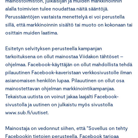
mainostoimiston, julkaisijan ja muiden markkinoinnin
alalla toimivien tulee noudattaa näitä sääntöjä.
Perussääntöjen vastaista menettelyä ei voi perustella
sillä, että markkinoinnin sisältö tai muoto on kokonaan tai
osittain muiden laatima.
Esitetyn selvityksen perusteella kampanjan
tarkoituksena on ollut mainostaa Viidakon tähtöset –
ohjelmaa. Facebook-käyttäjän on ollut mahdollista tehdä
pilauutinen Facebook-kaveristaan verkkosivustolle ilman
asianomaisen henkilön lupaa. Pilauutinen on ollut osa
mainostettavan ohjelman markkinointikampanjaa.
Tekaistua uutista on voinut jakaa laajalti Facebook-
sivustolla ja uutinen on julkaistu myös sivustolla
www.sub.fi/uutiset.
Mainostaja on vedonnut siihen, että ”Sovellus on tehty
Facebookin tietojen perusteella. Facebook tarjoaa