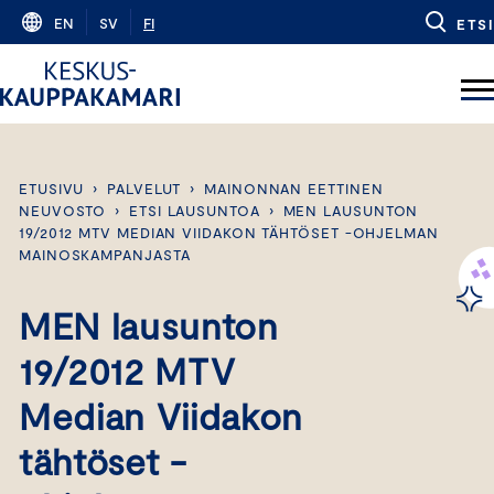
Skip
EN
SV
FI
ETSI
to
content
ETUSIVU
›
PALVELUT
›
MAINONNAN EETTINEN
NEUVOSTO
›
ETSI LAUSUNTOA
›
MEN LAUSUNTON
19/2012 MTV MEDIAN VIIDAKON TÄHTÖSET -OHJELMAN
MAINOSKAMPANJASTA
MEN lausunton
19/2012 MTV
Median Viidakon
tähtöset -