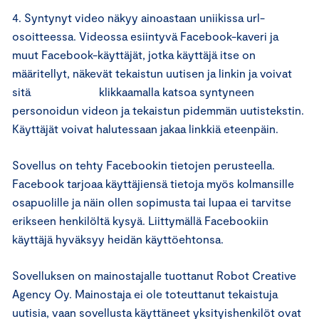
4. Syntynyt video näkyy ainoastaan uniikissa url-
osoitteessa. Videossa esiintyvä Facebook-kaveri ja
muut Facebook-käyttäjät, jotka käyttäjä itse on
määritellyt, näkevät tekaistun uutisen ja linkin ja voivat
sitä klikkaamalla katsoa syntyneen
personoidun videon ja tekaistun pidemmän uutistekstin.
Käyttäjät voivat halutessaan jakaa linkkiä eteenpäin.
Sovellus on tehty Facebookin tietojen perusteella.
Facebook tarjoaa käyttäjiensä tietoja myös kolmansille
osapuolille ja näin ollen sopimusta tai lupaa ei tarvitse
erikseen henkilöltä kysyä. Liittymällä Facebookiin
käyttäjä hyväksyy heidän käyttöehtonsa.
Sovelluksen on mainostajalle tuottanut Robot Creative
Agency Oy. Mainostaja ei ole toteuttanut tekaistuja
uutisia, vaan sovellusta käyttäneet yksityishenkilöt ovat