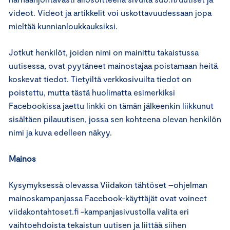
videot. Videot ja artikkelit voi uskottavuudessaan jopa
mieltää kunnianloukkauksiksi.
Jotkut henkilöt, joiden nimi on mainittu takaistussa
uutisessa, ovat pyytäneet mainostajaa poistamaan heitä
koskevat tiedot. Tietyiltä verkkosivuilta tiedot on
poistettu, mutta tästä huolimatta esimerkiksi
Facebookissa jaettu linkki on tämän jälkeenkin liikkunut
sisältäen pilauutisen, jossa sen kohteena olevan henkilön
nimi ja kuva edelleen näkyy.
Mainos
Kysymyksessä olevassa Viidakon tähtöset –ohjelman
mainoskampanjassa Facebook-käyttäjät ovat voineet
viidakontahtoset.fi -kampanjasivustolla valita eri
vaihtoehdoista tekaistun uutisen ja liittää siihen