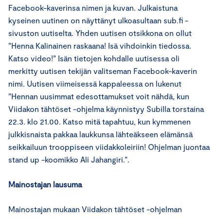
Facebook-kaverinsa nimen ja kuvan. Julkaistuna
kyseinen uutinen on näyttänyt ulkoasultaan sub.fi -
sivuston uutiselta. Yhden uutisen otsikkona on ollut
”Henna Kalinainen raskaana! Isä vihdoinkin tiedossa.
Katso video!” Isän tietojen kohdalle uutisessa oli
merkitty uutisen tekijän valitseman Facebook-kaverin
nimi. Uutisen viimeisessä kappaleessa on lukenut
”Hennan uusimmat edesottamukset voit nähdä, kun
Viidakon tähtöset -ohjelma käynnistyy Subilla torstaina
22.3. klo 21.00. Katso mitä tapahtuu, kun kymmenen
julkkisnaista pakkaa laukkunsa lähteäkseen elämänsä
seikkailuun trooppiseen viidakkoleiriin! Ohjelman juontaa
stand up -koomikko Ali Jahangiri.”.
Mainostajan lausuma
Mainostajan mukaan Viidakon tähtöset -ohjelman