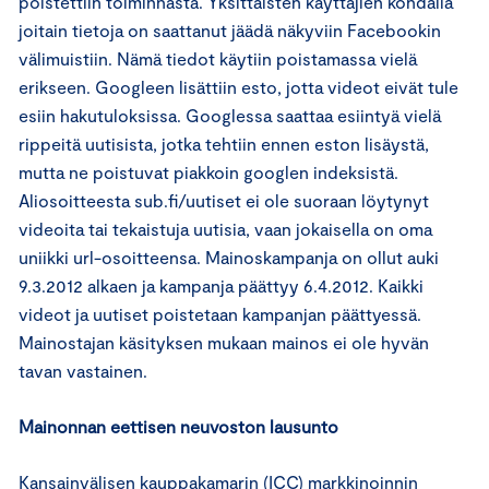
poistettiin toiminnasta. Yksittäisten käyttäjien kohdalla
joitain tietoja on saattanut jäädä näkyviin Facebookin
välimuistiin. Nämä tiedot käytiin poistamassa vielä
erikseen. Googleen lisättiin esto, jotta videot eivät tule
esiin hakutuloksissa. Googlessa saattaa esiintyä vielä
rippeitä uutisista, jotka tehtiin ennen eston lisäystä,
mutta ne poistuvat piakkoin googlen indeksistä.
Aliosoitteesta sub.fi/uutiset ei ole suoraan löytynyt
videoita tai tekaistuja uutisia, vaan jokaisella on oma
uniikki url-osoitteensa. Mainoskampanja on ollut auki
9.3.2012 alkaen ja kampanja päättyy 6.4.2012. Kaikki
videot ja uutiset poistetaan kampanjan päättyessä.
Mainostajan käsityksen mukaan mainos ei ole hyvän
tavan vastainen.
Mainonnan eettisen neuvoston lausunto
Kansainvälisen kauppakamarin (ICC) markkinoinnin