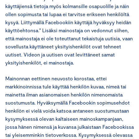
käyttäjiensä tietoja myös kolmansille osapuolille ja näin
ollen sopimusta tai lupaa ei tarvitse erikseen henkilöltä
kysyä. Liittymällä Facebookiin käyttäjä hyväksyy heidän
käyttöehtonsa.” Lisäksi mainostaja on vedonnut siihen,
että mainostaja ei ole toteuttanut tekaistuja uutisia, vaan
sovellusta käyttäneet yksityishenkilöt ovat tehneet
uutiset. Videon ja uutisen ovat levittäneet samat
yksityishenkilöt, ei mainostaja.
Mainonnan eettinen neuvosto korostaa, ettei
markkinoinnissa tule käyttää henkilön kuvaa, nimeä tai
mainetta ilman asianomaisen henkilön nimenomaista
suostumusta. Hyväksymällä Facebookin sopimusehdot
henkilön ei vielä voida katsoa antaneen suostumustaan
kysymyksessä olevan kaltaiseen mainoskampanjaan,
jossa hänen nimensä ja kuvansa julkaistaan Facebookissa
tai yleisemminkin tietoverkossa. Kysymyksessä olevassa