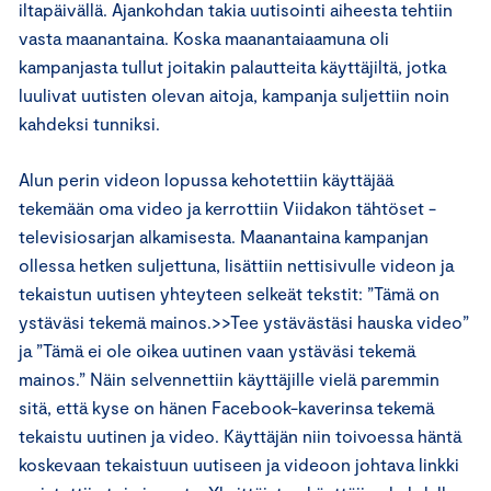
iltapäivällä. Ajankohdan takia uutisointi aiheesta tehtiin
vasta maanantaina. Koska maanantaiaamuna oli
kampanjasta tullut joitakin palautteita käyttäjiltä, jotka
luulivat uutisten olevan aitoja, kampanja suljettiin noin
kahdeksi tunniksi.
Alun perin videon lopussa kehotettiin käyttäjää
tekemään oma video ja kerrottiin Viidakon tähtöset -
televisiosarjan alkamisesta. Maanantaina kampanjan
ollessa hetken suljettuna, lisättiin nettisivulle videon ja
tekaistun uutisen yhteyteen selkeät tekstit: ”Tämä on
ystäväsi tekemä mainos.>>Tee ystävästäsi hauska video”
ja ”Tämä ei ole oikea uutinen vaan ystäväsi tekemä
mainos.” Näin selvennettiin käyttäjille vielä paremmin
sitä, että kyse on hänen Facebook-kaverinsa tekemä
tekaistu uutinen ja video. Käyttäjän niin toivoessa häntä
koskevaan tekaistuun uutiseen ja videoon johtava linkki