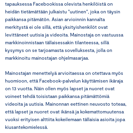
tapauksessa Facebookissa olevista henkilöistä on
heidän tietämättään julkaistu ”uutinen”, joka on täysin
paikkansa pitämätön. Asian arvioinnin kannalta
merkitystä ei ole sillä, että yksityishenkilöt ovat
levittäneet uutisia ja videoita. Mainostaja on vastuussa
markkinoinnistaan tällaisessakin tilanteessa, sillä
kysymys on se tarjoamasta sovelluksesta, jolla on
markkinoitu mainostajan ohjelmasarjaa.
Mainostajan menettelyä arvioitaessa on otettava myös
huomioon, että Facebook-palvelun käyttämisen ikäraja
on 13 vuotta. Näin ollen myös lapset ja nuoret ovat
voineet tehdä toisistaan paikkansa pitämättömiä
videoita ja uutisia. Mainonnan eettinen neuvosto toteaa,
että lapset ja nuoret ovat ikänsä ja kokemattomuutensa
vuoksi erityisen alttiita kokeilemaan tällaisia asioita jopa
kiusantekomielessä.