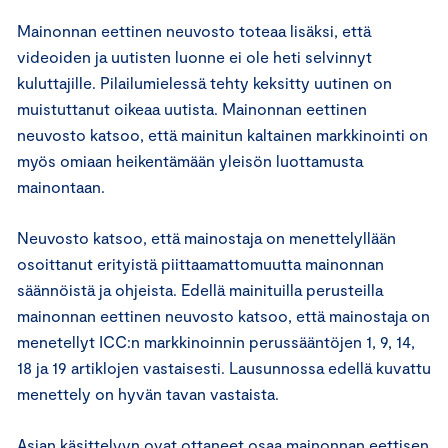
Mainonnan eettinen neuvosto toteaa lisäksi, että
videoiden ja uutisten luonne ei ole heti selvinnyt
kuluttajille. Pilailumielessä tehty keksitty uutinen on
muistuttanut oikeaa uutista. Mainonnan eettinen
neuvosto katsoo, että mainitun kaltainen markkinointi on
myös omiaan heikentämään yleisön luottamusta
mainontaan.
Neuvosto katsoo, että mainostaja on menettelyllään
osoittanut erityistä piittaamattomuutta mainonnan
säännöistä ja ohjeista. Edellä mainituilla perusteilla
mainonnan eettinen neuvosto katsoo, että mainostaja on
menetellyt ICC:n markkinoinnin perussääntöjen 1, 9, 14,
18 ja 19 artiklojen vastaisesti. Lausunnossa edellä kuvattu
menettely on hyvän tavan vastaista.
Asian käsittelyyn ovat ottaneet osaa mainonnan eettisen