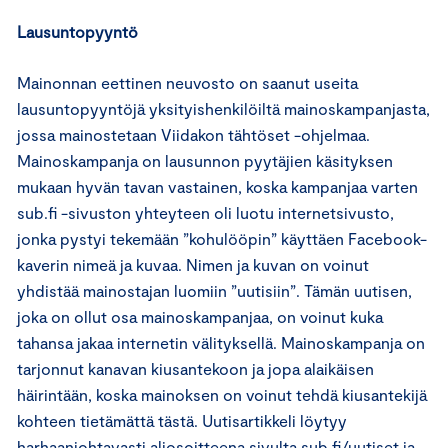
Lausuntopyyntö
Mainonnan eettinen neuvosto on saanut useita
lausuntopyyntöjä yksityishenkilöiltä mainoskampanjasta,
jossa mainostetaan Viidakon tähtöset -ohjelmaa.
Mainoskampanja on lausunnon pyytäjien käsityksen
mukaan hyvän tavan vastainen, koska kampanjaa varten
sub.fi -sivuston yhteyteen oli luotu internetsivusto,
jonka pystyi tekemään ”kohulööpin” käyttäen Facebook-
kaverin nimeä ja kuvaa. Nimen ja kuvan on voinut
yhdistää mainostajan luomiin ”uutisiin”. Tämän uutisen,
joka on ollut osa mainoskampanjaa, on voinut kuka
tahansa jakaa internetin välityksellä. Mainoskampanja on
tarjonnut kanavan kiusantekoon ja jopa alaikäisen
häirintään, koska mainoksen on voinut tehdä kiusantekijä
kohteen tietämättä tästä. Uutisartikkeli löytyy
harhaanjohtavasti aliosoitteena sivulta sub.fi/uutiset ja