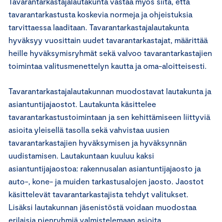
Tavarantarkastajalautakunta vastaa myös siitä, että
tavarantarkastusta koskevia normeja ja ohjeistuksia
tarvittaessa laaditaan. Tavarantarkastajalautakunta
hyväksyy vuosittain uudet tavarantarkastajat, määrittää
heille hyväksymisryhmät sekä valvoo tavarantarkastajien
toimintaa valitusmenettelyn kautta ja oma-aloitteisesti.
Tavarantarkastajalautakunnan muodostavat lautakunta ja
asiantuntijajaostot. Lautakunta käsittelee
tavarantarkastustoimintaan ja sen kehittämiseen liittyviä
asioita yleisellä tasolla sekä vahvistaa uusien
tavarantarkastajien hyväksymisen ja hyväksynnän
uudistamisen. Lautakuntaan kuuluu kaksi
asiantuntijajaostoa: rakennusalan asiantuntijajaosto ja
auto-, kone- ja muiden tarkastusalojen jaosto. Jaostot
käsittelevät tavarantarkastajista tehdyt valitukset.
Lisäksi lautakunnan jäsenistöstä voidaan muodostaa
erilaisia pienryhmiä valmistelemaan asioita.