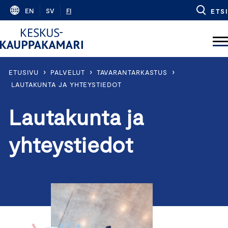
Skip
EN
SV
FI
ETSI
to
content
›
›
›
ETUSIVU
PALVELUT
TAVARANTARKASTUS
LAUTAKUNTA JA YHTEYSTIEDOT
Lautakunta ja
yhteystiedot