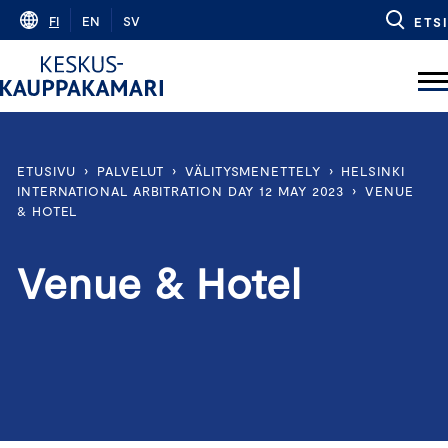
Skip
FI
EN
SV
ETSI
to
content
ETUSIVU
›
PALVELUT
›
VÄLITYSMENETTELY
›
HELSINKI
INTERNATIONAL ARBITRATION DAY 12 MAY 2023
›
VENUE
& HOTEL
Venue & Hotel