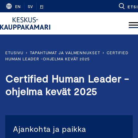
Skip
EN
SV
FI
ETSI
to
content
ETUSIVU
›
TAPAHTUMAT JA VALMENNUKSET
›
CERTIFIED
HUMAN LEADER -OHJELMA KEVÄT 2025
Certified Human Leader -
ohjelma kevät 2025
Ajankohta ja paikka