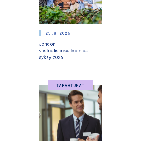
toteutetaan käytännössä. Siksi uskon vahvasti, että
Certified Human Leader -ohjelma vastaa tähän
tarpeeseen ja tarjoaa johtajille juuri ne valmiudet, joita he
kaipaavat.
”
25.8.2026
— Mari Hakkarainen, palvelujohtaja, Keskuskauppakamari
Johdon
vastuullisuusvalmennus
Miksi osallistua?
syksy 2026
• Ohjelmassa keskitymme perinteistä ihmisten johtamista
syvällisempään ymmärrykseen ihmisyydestä.
• Oivallutamme osallistujat ajattelemaan ihmisläheistä
TAPAHTUMAT
johtamista kokonaisvaltaisesti
• Saat käytännönläheisiä oppeja, joilla voit soveltaa
ihmiskeskeistä johtamista päivittäisessä työssäsi ja
kohdata monimutkaisiakin haasteita.
• Haastamme sinut pohtimaan omia uskomuksiasi
ihmiskeskeisyydestä ja kehittämään johtajuuttasi
kestävämpään suuntaan.