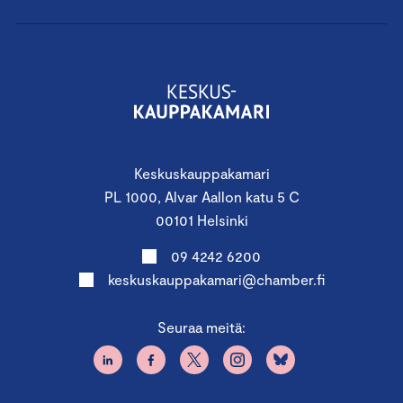
valmentaja, joka on erikoistunut organisaatiokulttuurin
muotoiluun, suorituskykyisten johtoryhmien
rakentamiseen ja johtajuuden kehittämiseen.
https://www.linkedin.com/in/eaaltolainen
Timo Erämetsä
Timo on yksi Suomen parhaista muutosvalmentajista.
Keskuskauppakamari
Hän on konsultoinut, fasilitoinut ja valmentanut yli 200
PL 1000, Alvar Aallon katu 5 C
organisaation muutosprojekteissa yli 20 vuoden ajan.
00101 Helsinki
Työssään hän yhdistää osallistavan metodiikan, energian
09 4242 6200
ja myönteisen ihmiskäsityksen lujaan muutosjohtamiseen
keskuskauppakamari@chamber.fi
ja liiketoimintaymmärryksen.
https://www.linkedin.com/in/timoerametsa
Seuraa meitä:
Liity nyt mukaan ja aloita matka kohti inhimillistä ja
vaikuttavaa johtajuutta!