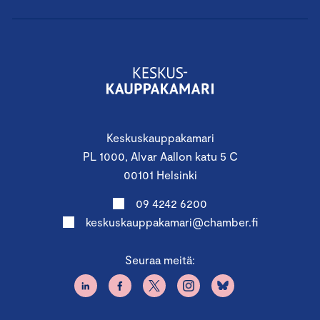
valmentaja, joka on erikoistunut organisaatiokulttuurin
muotoiluun, suorituskykyisten johtoryhmien
rakentamiseen ja johtajuuden kehittämiseen.
https://www.linkedin.com/in/eaaltolainen
Keskuskauppakamari
PL 1000, Alvar Aallon katu 5 C
00101 Helsinki
09 4242 6200
keskuskauppakamari@chamber.fi
Seuraa meitä:
Timo Erämetsä
Timo on yksi Suomen parhaista muutosvalmentajista.
Hän on konsultoinut, fasilitoinut ja valmentanut yli 200