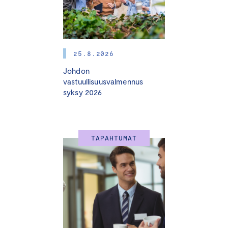
toteutetaan käytännössä. Siksi uskon vahvasti, että
Certified Human Leader -ohjelma vastaa tähän
tarpeeseen ja tarjoaa johtajille juuri ne valmiudet, joita he
kaipaavat.
”
25.8.2026
— Mari Hakkarainen, palvelujohtaja, Keskuskauppakamari
Johdon
vastuullisuusvalmennus
Miksi osallistua?
syksy 2026
• Ohjelmassa keskitymme perinteistä ihmisten johtamista
syvällisempään ymmärrykseen ihmisyydestä.
• Oivallutamme osallistujat ajattelemaan ihmisläheistä
TAPAHTUMAT
johtamista kokonaisvaltaisesti
• Saat käytännönläheisiä oppeja, joilla voit soveltaa
ihmiskeskeistä johtamista päivittäisessä työssäsi ja
kohdata monimutkaisiakin haasteita.
• Haastamme sinut pohtimaan omia uskomuksiasi
ihmiskeskeisyydestä ja kehittämään johtajuuttasi
kestävämpään suuntaan.