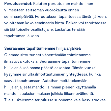
Peruutusehdot:
Kuluton peruutus on mahdollinen
viimeistään seitsemän vuorokautta ennen
seminaaripäivää. Peruutuksen tapahtuessa tämän jälkeen,
veloitetaan koko seminaarin hinta. Paikan voi tarvittaessa
siirtää toiselle osallistujalle. Laskutus tehdään
tapahtuman jälkeen.
Seuraamme tapahtumiemme hiilijalanjälkeä
Olemme sitoutuneet vähentämään toimintamme
ilmastovaikutuksia. Seuraamme tapahtumiemme
hiilijalanjälkeä osana päästölaskentaa. Tämän vuoksi
kysymme sinulta ilmoittautumisen yhteydessä, kuinka
saavut tapahtumaan. Autathan meitä tekemään
hiilijalanjäljestä mahdollisimman pienen käyttämällä
mahdollisuuksien mukaan julkisia liikennevälineitä.
Tilaisuuksiemme tarjoilussa suosimme kala-kasvisruokaa.