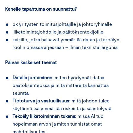
Kenelle tapahtuma on suunnattu?
pk yritysten toimitusjohtajille ja johtoryhmälle
liiketoimintajohdolle ja päätöksentekijöille
kaikille, jotka haluavat ymmärtää datan ja tekoälyn
roolin omassa arjessaan – ilman teknistä jargonia
Päivän keskeiset teemat
Datalla johtaminen:
miten hyödynnät dataa
päätöksenteossa ja mitä mittareita kannattaa
seurata
Tietoturva ja vastuullisuus:
mitä johdon tulee
käytännössä ymmärtää riskeistä ja sääntelystä
Tekoäly liiketoiminnan tukena:
missä AI tuo
nopeimman arvon ja miten tunnistat omat
mahdollisuutesi