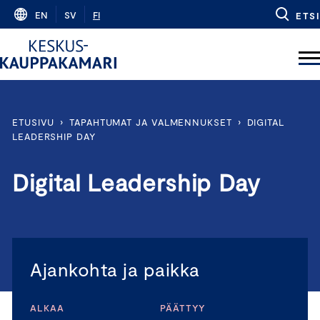
Skip
EN
SV
FI
ETSI
to
content
ETUSIVU
›
TAPAHTUMAT JA VALMENNUKSET
›
DIGITAL
LEADERSHIP DAY
Digital Leadership Day
Ajankohta ja paikka
ALKAA
PÄÄTTYY