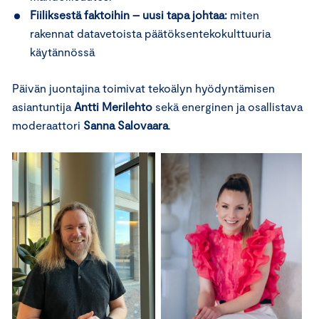
Fiiliksestä faktoihin – uusi tapa johtaa:
miten
rakennat datavetoista päätöksentekokulttuuria
käytännössä
Päivän juontajina toimivat tekoälyn hyödyntämisen
asiantuntija
Antti Merilehto
sekä energinen ja osallistava
moderaattori
Sanna Salovaara
.