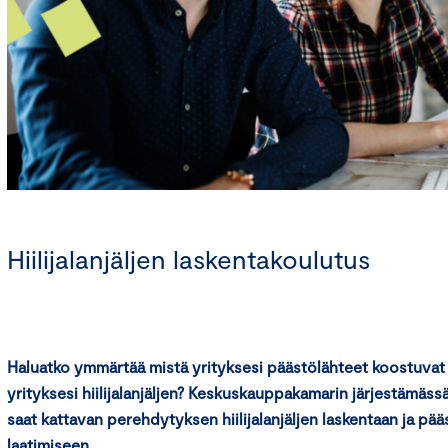
Hiilijalanjäljen laskentakoulutus
Haluatko ymmärtää mistä yrityksesi päästölähteet koostuvat
yrityksesi hiilijalanjäljen? Keskuskauppakamarin järjestämäs
saat kattavan perehdytyksen hiilijalanjäljen laskentaan ja p
laatimiseen.