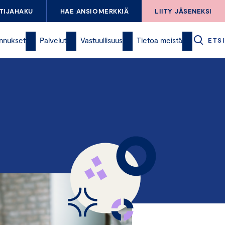
TIJAHAKU
HAE ANSIOMERKKIÄ
LIITY JÄSENEKSI
nnukset
Palvelut
Vastuullisuus
Tietoa meistä
ETSI