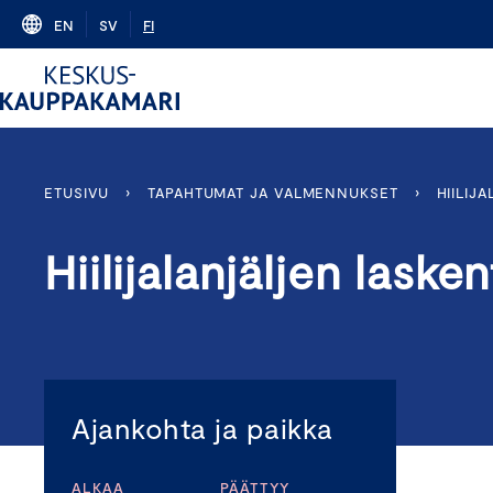
Skip
EN
SV
FI
to
content
ETUSIVU
›
TAPAHTUMAT JA VALMENNUKSET
›
HIILIJ
Hiilijalanjäljen lask
Ajankohta ja paikka
ALKAA
PÄÄTTYY