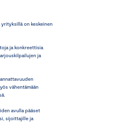
 yrityksillä on keskeinen
toja ja konkreettisia
arjouskilpailujen ja
a kannattavuuden
 myös vähentämään
sä.
iden avulla pääset
 sijoittajille ja