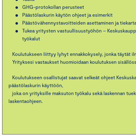
GHG-protokollan perusteet
Päästölaskurin käytön ohjeet ja esimerkit
Päästövähennystavoitteiden asettaminen ja tiekart
Tukea yritysten vastuullisuustyöhön – Keskuskaup
työkalut
Koulutukseen liittyy lyhyt ennakkokysely, jonka täytät i
Yrityksesi vastaukset huomioidaan koulutuksen sisällös
Koulutukseen osallistujat saavat selkeät ohjeet Keskus
päästölaskurin käyttöön,
joka on yrityksille maksuton työkalu sekä laskennan tueks
laskentaohjeen.