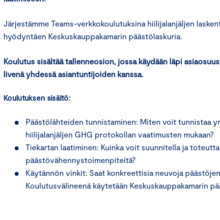
Järjestämme Teams-verkkokoulutuksina hiilijalanjäljen lasken
hyödyntäen Keskuskauppakamarin päästölaskuria.
Koulutus sisältää tallenneosion, jossa käydään läpi asiaosuu
livenä yhdessä asiantuntijoiden kanssa.
Koulutuksen sisältö:
Päästölähteiden tunnistaminen: Miten voit tunnistaa yr
hiilijalanjäljen GHG protokollan vaatimusten mukaan?
Tiekartan laatiminen: Kuinka voit suunnitella ja toteutt
päästövähennystoimenpiteitä?
Käytännön vinkit: Saat konkreettisia neuvoja päästöje
Koulutusvälineenä käytetään Keskuskauppakamarin pää