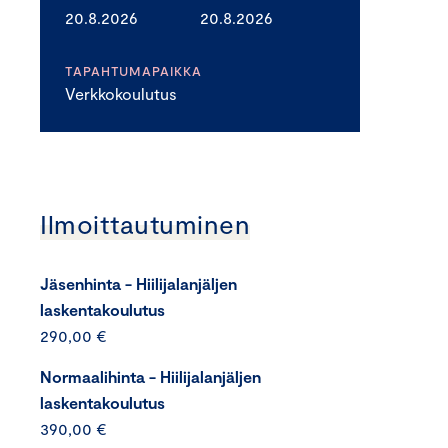
20.8.2026
20.8.2026
TAPAHTUMAPAIKKA
Verkkokoulutus
Ilmoittautuminen
Jäsenhinta - Hiilijalanjäljen
laskentakoulutus
290,00 €
Normaalihinta - Hiilijalanjäljen
laskentakoulutus
390,00 €