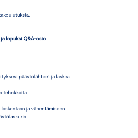
takoulutuksia,
s ja lopuksi Q&A-osio
ityksesi päästölähteet ja laskea
aa tehokkaita
n laskentaan ja vähentämiseen.
stölaskuria.