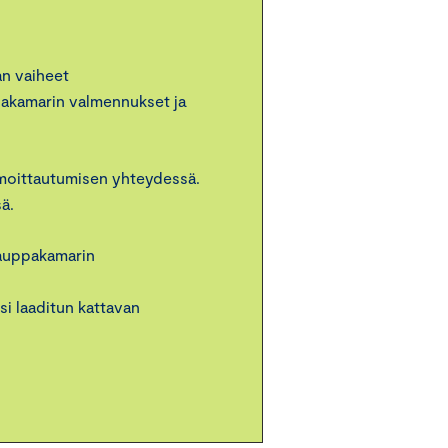
an vaiheet
pakamarin valmennukset ja
lmoittautumisen yhteydessä.
sä.
kauppakamarin
i laaditun kattavan