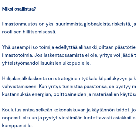
Miksi osallistua?
Ilmastonmuutos on yksi suurimmista globaaleista riskeistä, ja
rooli sen hillitsemisessä.
Yhä useampi iso toimija edellyttää alihankkijoiltaan päästötie
ilmastotoimia. Jos laskentaosaamista ei ole, yritys voi jäädä t
yhteistyömahdollisuuksien ulkopuolelle.
Hiilijalanjälkilaskenta on strateginen työkalu kilpailukyvyn j
vahvistamiseen. Kun yritys tunnistaa päästönsä, se pystyy
kustannuksia energian, polttoaineiden ja materiaalien käytös
Koulutus antaa selkeän kokonaiskuvan ja käytännön taidot, jo
nopeasti alkuun ja pystyt viestimään luotettavasti asiakkaillesi,
kumppaneille.