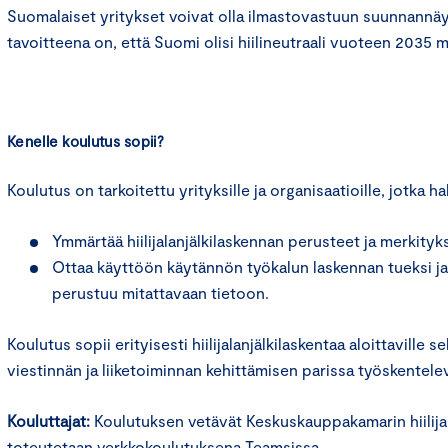
Suomalaiset yritykset voivat olla ilmastovastuun suunnannäyt
tavoitteena on, että Suomi olisi hiilineutraali vuoteen 2035 
Kenelle koulutus sopii?
Koulutus on tarkoitettu yrityksille ja organisaatioille, jotka ha
Ymmärtää hiilijalanjälkilaskennan perusteet ja merkityk
O
ttaa käyttöön käytännön työkalun laskennan tueksi
j
perustuu mitattavaan tietoon.
Koulutus sopii erityisesti hiilijalanjälkilaskentaa aloittaville 
viestinnän ja liiketoiminnan kehittämisen parissa työskentelev
Kouluttajat:
Koulutuksen vetävät Keskuskauppakamarin hiilijalan
toteutetaan verkkokoulutuksena Teamsissa.