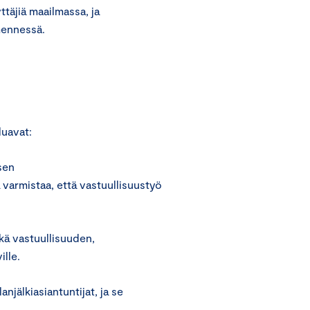
täjiä maailmassa, ja
mennessä.
luavat:
sen
a varmistaa, että vastuullisuustyö
sekä vastuullisuuden,
ille.
jälkiasiantuntijat, ja se