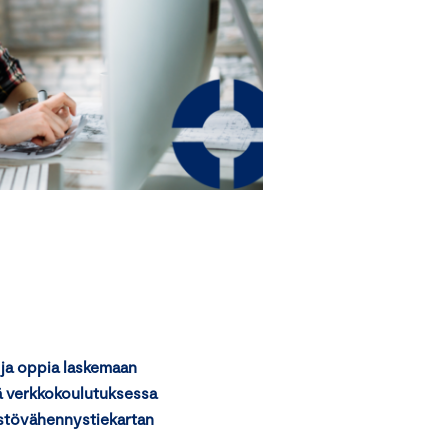
 ja oppia laskemaan
sä verkkokoulutuksessa
äästövähennystiekartan