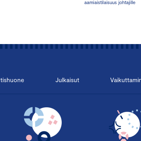
Kenelle koulutus sopii?
aamiaistilaisuus johtajille
Koulutus on suunnattu yrityksille ja organisaatioille, jotka h
hiilijalanjäljen laskentaan ja kaipaavat työkalua laskennan tueks
hiilijalanjäljen laskentaa aloittaville henkilöille ja käytännön 
tekeville. Myös yrityksen viestinnästä vastaavat henkilöt hy
Kouluttajat:
Koulutuksen vetävät Keskuskauppakamarin ja A
hiilijalanjälkiasiantuntijat, ja se toteutetaan verkkokoulutuks
Ilmoittaudu nyt ja ota suunta kohti ilmastovastuullis
tishuone
Julkaisut
Vaikuttami
*****************************************************
SUUNTAA ANTAVA OHJELMA
12.30
Tervetuloa
Miksi ilmastotyö kannattaa
Keskuskauppakamarin puheenvuoro