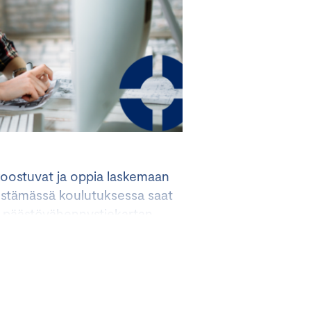
koostuvat ja oppia laskemaan
rjestämässä koulutuksessa saat
ja päästövähennystiekartan