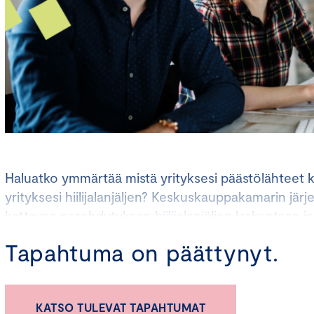
Haluatko ymmärtää mistä yrityksesi päästölähteet 
yrityksesi hiilijalanjäljen? Keskuskauppakamarin jä
kattavan perehdytyksen hiilijalanjäljen laskentaan 
laatimiseen.
Tapahtuma on päättynyt.
Koulutuksen sisältö:
KATSO TULEVAT TAPAHTUMAT