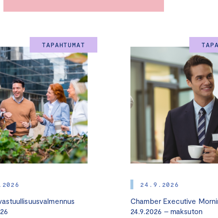
Päästölähteiden tunnistaminen:
Miten voit tunnistaa yritykse
hiilijalanjäljen?
Tiekartan laatiminen:
Kuinka voit suunnitella ja toteuttaa teho
päästövähennystoimenpiteitä?
TAPAHTUMAT
TAP
Käytännön vinkit:
Saat konkreettisia neuvoja päästöjen laske
Yritysesimerkki:
Kuulet inspiroivan esimerkin yrityksestä, jok
merkittävää ilmastotyötä.
Miksi osallistua?
Ilmastonmuutos on yksi suurimmista globaaleista riskeistä, ja
rooli sen hillitsemisessä. Yhä useampi asiakas ja rahoittaja v
ilmastopäästötietoja ja päästövähennysten todistamista. I
voi siis tuoda yrityksellesi kilpailuetua ja myös kustannussää
vähentämällä energian ja polttoaineen kulutusta. Suomalaiset 
ilmastovastuun suunnannäyttäjiä maailmassa, ja tavoitteena o
.2026
24.9.2026
hiilineutraali vuoteen 2035 mennessä.
astuullisuusvalmennus
Chamber Executive Morni
026
24.9.2026 – maksuton