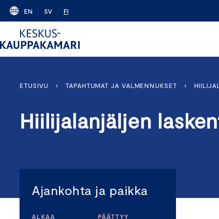
Skip
EN
SV
FI
to
content
ETUSIVU
›
TAPAHTUMAT JA VALMENNUKSET
›
HIILIJ
Hiilijalanjäljen lask
Ajankohta ja paikka
ALKAA
PÄÄTTYY