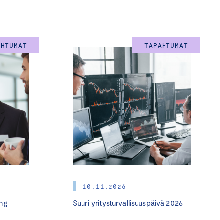
si päästölähteet ja laskea
kkaita
AHTUMAT
TAPAHTUMAT
ntaan ja vähentämiseen.
a on jo tehnyt
 yrityksillä on keskeinen
aatii kumppaneiltaan
lmastotyöhön ryhtyminen
stöjä, esimerkiksi
yritykset voivat olla
n, että Suomi olisi
10.11.2026
ng
Suuri yritysturvallisuuspäivä 2026