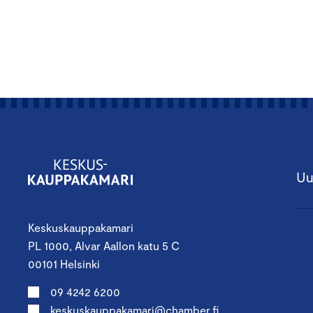
Uu
Keskuskauppakamari
PL 1000, Alvar Aallon katu 5 C
00101 Helsinki
09 4242 6200
keskuskauppakamari@chamber.fi