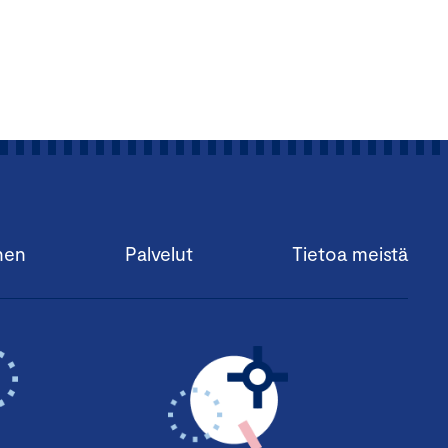
aluavat perehtyä
i. Se sopii erityisesti
vastuullisuustyötä
ötyvät koulutuksesta.
FRYn
ena Teamsissa.
uutta!
nen
Palvelut
Tietoa meistä