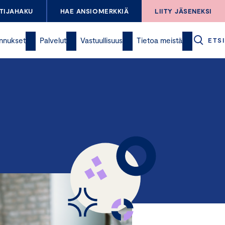
TIJAHAKU
HAE ANSIOMERKKIÄ
LIITY JÄSENEKSI
nnukset
Palvelut
Vastuullisuus
Tietoa meistä
ETSI